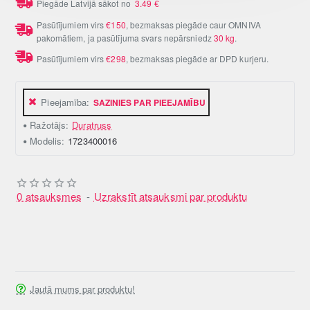
Piegāde Latvijā sākot no
3.49
€
Pasūtījumiem virs
€150
, bezmaksas piegāde caur OMNIVA
pakomātiem, ja pasūtījuma svars nepārsniedz
30 kg
.
Pasūtījumiem virs
€298
, bezmaksas piegāde ar DPD kurjeru.
Pieejamība:
SAZINIES PAR PIEEJAMĪBU
Ražotājs:
Duratruss
Modelis:
1723400016
0 atsauksmes
-
Uzrakstīt atsauksmi par produktu
Jautā mums par produktu!