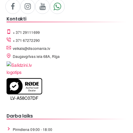
Kontakti
+ 371 29111699
+ 371 67272290
veikals@discomania.lv
Daugavgrīvas iela 68A, Rīga
LV-A58C07DF
Darba laiks
Pirmdiena 09:00 - 18:00