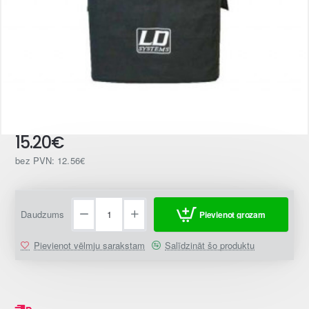
15.20€
bez PVN: 12.56€
Daudzums
Pievienot grozam
Pievienot vēlmju sarakstam
Salīdzināt šo produktu