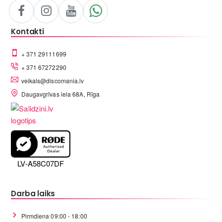
Kontakti
+ 371 29111699
+ 371 67272290
veikals@discomania.lv
Daugavgrīvas iela 68A, Rīga
LV-A58C07DF
Darba laiks
Pirmdiena 09:00 - 18:00