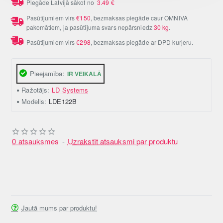
Piegāde Latvijā sākot no
3.49
€
Pasūtījumiem virs
€150
, bezmaksas piegāde caur OMNIVA
pakomātiem, ja pasūtījuma svars nepārsniedz
30 kg
.
Pasūtījumiem virs
€298
, bezmaksas piegāde ar DPD kurjeru.
Pieejamība:
IR VEIKALĀ
Ražotājs:
LD Systems
Modelis:
LDE122B
0 atsauksmes
-
Uzrakstīt atsauksmi par produktu
Jautā mums par produktu!