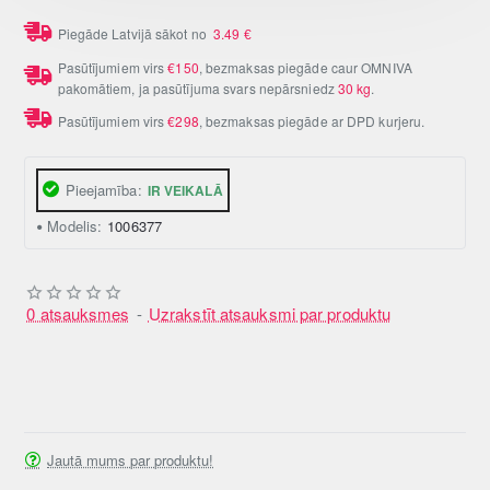
Piegāde Latvijā sākot no
3.49
€
Pasūtījumiem virs
€150
, bezmaksas piegāde caur OMNIVA
pakomātiem, ja pasūtījuma svars nepārsniedz
30 kg
.
Pasūtījumiem virs
€298
, bezmaksas piegāde ar DPD kurjeru.
Pieejamība:
IR VEIKALĀ
Modelis:
1006377
0 atsauksmes
-
Uzrakstīt atsauksmi par produktu
Jautā mums par produktu!