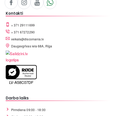
Kontakti
+ 371 29111699
+ 371 67272290
veikals@discomania.lv
Daugavgrīvas iela 68A, Rīga
LV-A58C07DF
Darba laiks
Pirmdiena 09:00 - 18:00