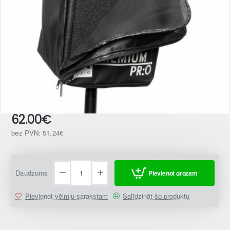
62.00€
bez PVN: 51.24€
Daudzums
Pievienot grozam
Pievienot vēlmju sarakstam
Salīdzināt šo produktu