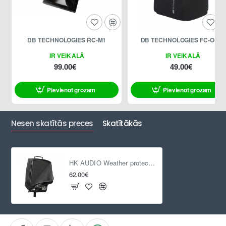
DB TECHNOLOGIES RC-M1
DB TECHNOLOGIES FC-OP10
IR VEIKALĀ
IR VEIKALĀ
99.00€
49.00€
Pievienot grozam
Pievienot grozam
Nesen skatītās preces
Skatītākās
HK AUDIO Weather protective cover PR:O 15 X and PR:O 15 XD
62.00€