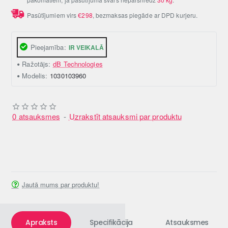
Pasūtījumiem virs
€298
, bezmaksas piegāde ar DPD kurjeru.
Pieejamība:
IR VEIKALĀ
Ražotājs:
dB Technologies
Modelis:
1030103960
0 atsauksmes
-
Uzrakstīt atsauksmi par produktu
Jautā mums par produktu!
Apraksts
Specifikācija
Atsauksmes