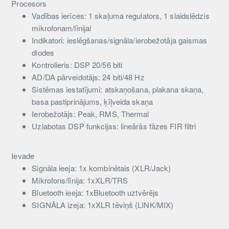
Procesors
Vadības ierīces: 1 skaļuma regulators, 1 slaidslēdzis
mikrofonam/līnijai
Indikatori: ieslēgšanas/signāla/ierobežotāja gaismas
diodes
Kontrolieris: DSP 20/56 biti
AD/DA pārveidotājs: 24 biti/48 Hz
Sistēmas iestatījumi: atskaņošana, plakana skaņa,
basa pastiprinājums, ķīļveida skaņa
Ierobežotājs: Peak, RMS, Thermal
Uzlabotas DSP funkcijas: lineārās fāzes FIR filtri
Ievade
Signāla ieeja: 1x kombinētais (XLR/Jack)
Mikrofons/līnija: 1xXLR/TRS
Bluetooth ieeja: 1xBluetooth uztvērējs
SIGNĀLA izeja: 1xXLR tēviņš (LINK/MIX)