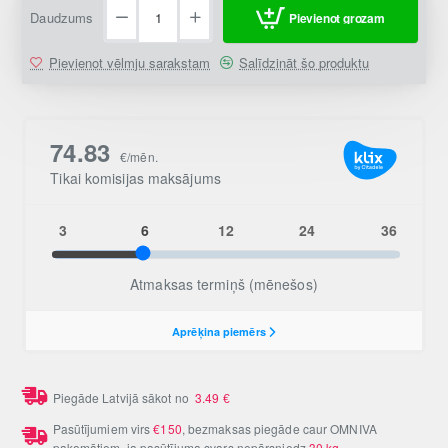
Daudzums
Pievienot grozam
Pievienot vēlmju sarakstam
Salīdzināt šo produktu
Piegāde Latvijā sākot no
3.49
€
Pasūtījumiem virs
€150
, bezmaksas piegāde caur OMNIVA
pakomātiem, ja pasūtījuma svars nepārsniedz
30 kg
.