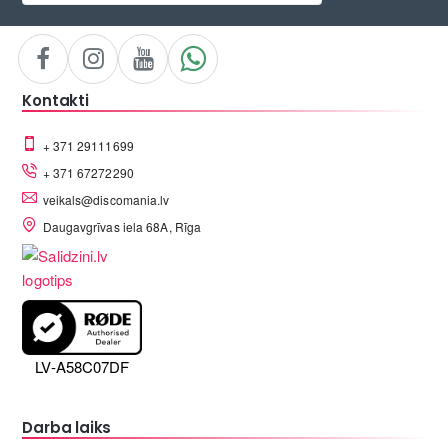
Kontakti
+ 371 29111699
+ 371 67272290
veikals@discomania.lv
Daugavgrīvas iela 68A, Rīga
LV-A58C07DF
Darba laiks