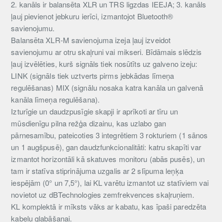
2. kanāls ir balansēta XLR un TRS ligzdas IEEJA; 3. kanāls
ļauj pievienot jebkuru ierīci, izmantojot Bluetooth®
savienojumu.
Balansēta XLR-M savienojuma izeja ļauj izveidot
savienojumu ar otru skaļruni vai mikseri. Bīdāmais slēdzis
ļauj izvēlēties, kurš signāls tiek nosūtīts uz galveno izeju:
LINK (signāls tiek uztverts pirms jebkādas līmeņa
regulēšanas) MIX (signālu nosaka katra kanāla un galvenā
kanāla līmeņa regulēšana).
Izturīgie un daudzpusīgie skapji ir aprīkoti ar tīru un
mūsdienīgu pilna režģa dizainu, kas uzlabo gan
pārnesamību, pateicoties 3 integrētiem 3 rokturiem (1 sānos
un 1 augšpusē), gan daudzfunkcionalitāti: katru skapīti var
izmantot horizontāli kā skatuves monitoru (abās pusēs), un
tam ir statīva stiprinājuma uzgalis ar 2 slīpuma leņķa
iespējām (0° un 7,5°), lai KL varētu izmantot uz statīviem vai
novietot uz dBTechnologies zemfrekvences skaļruņiem.
KL komplektā ir mīksts vāks ar kabatu, kas īpaši paredzēta
kabeļu glabāšanai.