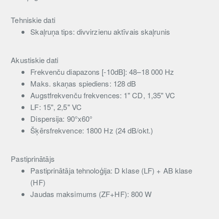
Tehniskie dati
Skaļruņa tips: divvirzienu aktīvais skaļrunis
Akustiskie dati
Frekvenču diapazons [-10dB]: 48–18 000 Hz
Maks. skaņas spiediens: 128 dB
Augstfrekvenču frekvences: 1" CD, 1,35" VC
LF: 15", 2,5" VC
Dispersija: 90°x60°
Šķērsfrekvence: 1800 Hz (24 dB/okt.)
Pastiprinātājs
Pastiprinātāja tehnoloģija: D klase (LF) + AB klase
(HF)
Jaudas maksimums (ZF+HF): 800 W