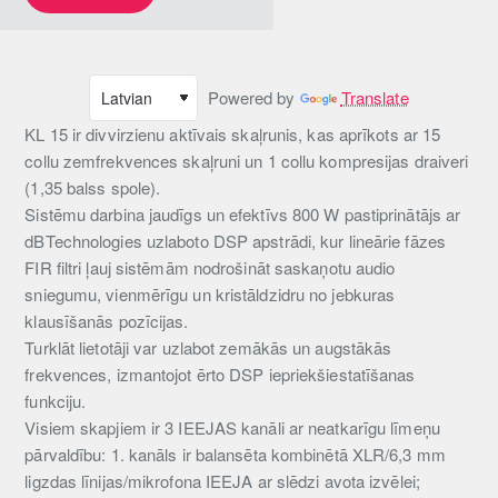
Powered by
Translate
KL 15 ir divvirzienu aktīvais skaļrunis, kas aprīkots ar 15
collu zemfrekvences skaļruni un 1 collu kompresijas draiveri
(1,35 balss spole).
Sistēmu darbina jaudīgs un efektīvs 800 W pastiprinātājs ar
dBTechnologies uzlaboto DSP apstrādi, kur lineārie fāzes
FIR filtri ļauj sistēmām nodrošināt saskaņotu audio
sniegumu, vienmērīgu un kristāldzidru no jebkuras
klausīšanās pozīcijas.
Turklāt lietotāji var uzlabot zemākās un augstākās
frekvences, izmantojot ērto DSP iepriekšiestatīšanas
funkciju.
Visiem skapjiem ir 3 IEEJAS kanāli ar neatkarīgu līmeņu
pārvaldību: 1. kanāls ir balansēta kombinētā XLR/6,3 mm
ligzdas līnijas/mikrofona IEEJA ar slēdzi avota izvēlei;