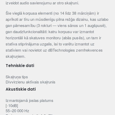
izveidot audio savienojumu ar otro skaļruni.
Šie vieglā korpusa elementi (no 14 līdz 38 mārciņām) ir
aprīkoti ar tīru un mūsdienīgu pilna režģa dizainu, kas uzlabo
gan pārnesamību (3 rokturi — viens sānos un 1 augšpusē),
gan daudzfunkcionalitāti: katru korpusu var izmantot
horizontāli kā skatuves monitoru (abās pusēs), un tam ir
statīva stiprinājuma uzgalis, lai to varētu izmantot uz
statīviem vai novietot uz dBTechnologies zemfrekvences
skaļruņiem.
Tehniskie dati
Skaļruņa tips
Divvirzienu aktīvais skaļrunis
Akustiskie dati
Izmantojamā joslas platums
[-10dB]
55–20 000 Hz