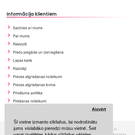
Informācija klientiem
Sazinies ar mums
Par mums
Rekvizīti
Preču piegāde un izsniegšana
Lapas karte
Ražotāji
Preces atgriešanas noteikumi
Preces atgriešanas forma
Privātuma politika
Pirkšanas noteikumi
GDPR datu rīki
Aizvērt
Šī vietne izmanto sīkfailus, lai nodrošinātu
jums vislabāko pieredzi mūsu vietnē. Šeit
Visas tiesības rezervētas. Interneta veikals www.Discomania.lv.
Jebkuras Discomania.lv informācijas pārpublicēšana, bez rakstiskas
varat izvēlēties kādus sīkfailus vēlaties