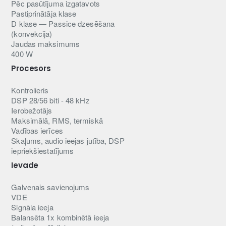
Pēc pasūtījuma izgatavots
Pastiprinātāja klase
D klase — Passice dzesēšana
(konvekcija)
Jaudas maksimums
400 W
Procesors
Kontrolieris
DSP 28/56 biti - 48 kHz
Ierobežotājs
Maksimālā, RMS, termiskā
Vadības ierīces
Skaļums, audio ieejas jutība, DSP
iepriekšiestatījums
Ievade
Galvenais savienojums
VDE
Signāla ieeja
Balansēta 1x kombinētā ieeja