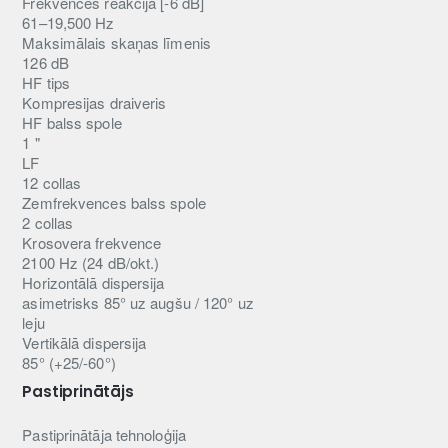
Frekvences reakcija [-6 dB]
61–19,500 Hz
Maksimālais skaņas līmenis
126 dB
HF tips
Kompresijas draiveris
HF balss spole
1 "
LF
12 collas
Zemfrekvences balss spole
2 collas
Krosovera frekvence
2100 Hz (24 dB/okt.)
Horizontālā dispersija
asimetrisks 85° uz augšu / 120° uz
leju
Vertikālā dispersija
85° (+25/-60°)
Pastiprinātājs
Pastiprinātāja tehnoloģija