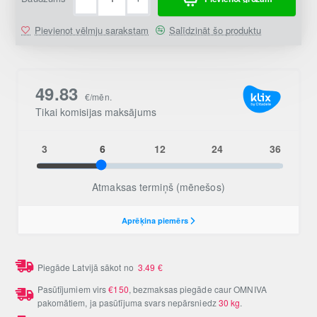
Pievienot vēlmju sarakstam
Salīdzināt šo produktu
Piegāde Latvijā sākot no
3.49
€
Pasūtījumiem virs
€150
, bezmaksas piegāde caur OMNIVA
pakomātiem, ja pasūtījuma svars nepārsniedz
30 kg
.