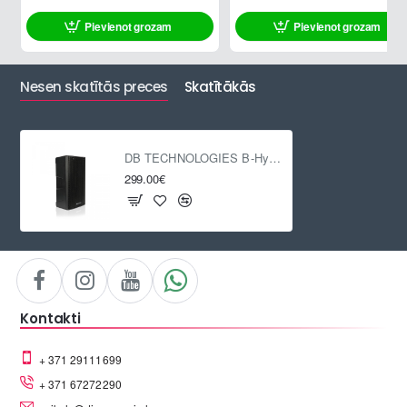
Pievienot grozam
Pievienot grozam
Nesen skatītās preces
Skatītākās
DB TECHNOLOGIES B-Hype 12
299.00€
Kontakti
+ 371 29111699
+ 371 67272290