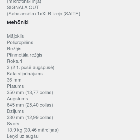
(mikrofons/līnija)
SIGNĀLA OUT
(Sabalansēta) 1xXLR izeja (SAITE)
Mehāniķi
Mājoklis
Polipropilēns
Režģis
Pilnmetāla režģis
Rokturi
3 (2 1. pusē augšpusē)
Kāta stiprinājums
36 mm
Platums
350 mm (13,77 collas)
Augstums
645 mm (25,40 collas)
Dziļums
330 mm (12,99 collas)
Svars
13,9 kg (30,46 mārciņas)
Leņķi uz augšu