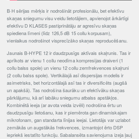
B·H sērijas mērķis ir nodrošināt profesionālu, bet efektīvu
skaņas sniegumu visu veidu lietotājiem, apvienojot ārkārtīgi
efektīvu D KLASES pastiprinātāju ar agresīvu skaņas
spiediena līmeni (līdz 126,5 dB 15 collu korpusam),
vienlaikus nodrošinot visprecīzāko skaņas reproducēšanu.
Jaunais B-HYPE 12 ir daudzpusīgs aktīvais skaļrunis. Tas ir
aprīkots ar vienu 1 collu neodīma kompresijas draiveri (1
collu balss spole) un vienu 12 collu zemfrekvences skaļruni
(2 collu balss spole). Vertikālajā asī dispersijas modelis ir
asimetrisks, bet horizontālajā asī tas ir diversificēts (augšā
un apakšā). Tas nodrošina šaurāku un efektīvāku skaņas
pārklājumu, kā arī labāku sniegumu atbalss apstākļos.
Kombinētā ieeja (ar avota veida izvēli) nodrošina ērtu un
daudzpusīgu lietošanu, kas ir piemērota gan dinamiskajam
mikrofonam, gan standarta līnijas ieejai. Lietotājs var uzlabot
zemākās un augstākās frekvences, izmantojot ērto DSP
iepriekš iestatīto funkciju. Sabalansēta savienojuma izeja ļauj