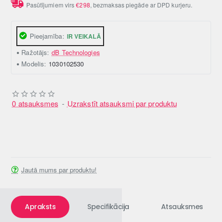
Pasūtījumiem virs
€298
, bezmaksas piegāde ar DPD kurjeru.
Pieejamība:
IR VEIKALĀ
Ražotājs:
dB Technologies
Modelis:
1030102530
0 atsauksmes
-
Uzrakstīt atsauksmi par produktu
Jautā mums par produktu!
Apraksts
Specifikācija
Atsauksmes