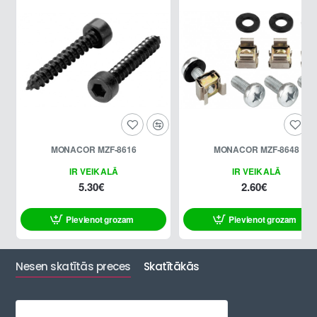
MONACOR MZF-8616
MONACOR MZF-8648
IR VEIKALĀ
IR VEIKALĀ
5.30€
2.60€
Pievienot grozam
Pievienot grozam
Nesen skatītās preces
Skatītākās