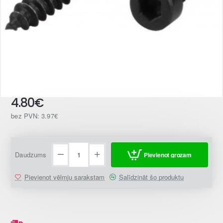
4.80€
bez PVN: 3.97€
Daudzums
Pievienot grozam
Pievienot vēlmju sarakstam
Salīdzināt šo produktu