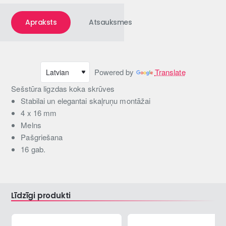
Apraksts
Atsauksmes
Powered by
Translate
Sešstūra ligzdas koka skrūves
Stabilai un elegantai skaļruņu montāžai
4 x 16 mm
Melns
Pašgriešana
16 gab.
Līdzīgi produkti