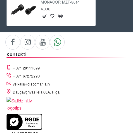
MONACOR MZF-8614
4.80€
Kontakti
+ 371 29111699
+ 371 67272290
veikals@discomania.lv
Daugavgrīvas iela 68A, Rīga