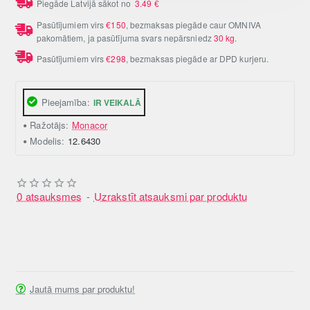
Piegāde Latvijā sākot no
3.49
€
Pasūtījumiem virs
€150
, bezmaksas piegāde caur OMNIVA
pakomātiem, ja pasūtījuma svars nepārsniedz
30 kg
.
Pasūtījumiem virs
€298
, bezmaksas piegāde ar DPD kurjeru.
Pieejamība:
IR VEIKALĀ
Ražotājs:
Monacor
Modelis:
12.6430
0 atsauksmes
-
Uzrakstīt atsauksmi par produktu
Jautā mums par produktu!