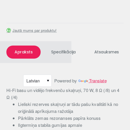
Jautā mums par produktu!
Apraksts
Specifikācija
Atsauksmes
Powered by
Translate
Hi-Fi basu un vidējo frekvenču skaļruņi, 70 W, 8 Ω (/8) un 4
Ω (/4)
Lieliski rezerves skaļruņi ar tādu pašu kvalitāti kā no
oriģinālā aprīkojuma ražotāja
Pārklāts zemas rezonanses papīra konuss
Ilgtermiņa stabila gumijas apmale