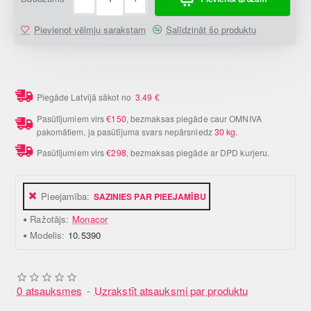
Pievienot vēlmju sarakstam
Salīdzināt šo produktu
Piegāde Latvijā sākot no
3.49
€
Pasūtījumiem virs
€150
, bezmaksas piegāde caur OMNIVA
pakomātiem, ja pasūtījuma svars nepārsniedz
30 kg
.
Pasūtījumiem virs
€298
, bezmaksas piegāde ar DPD kurjeru.
Pieejamība:
SAZINIES PAR PIEEJAMĪBU
Ražotājs:
Monacor
Modelis:
10.5390
0 atsauksmes
-
Uzrakstīt atsauksmi par produktu