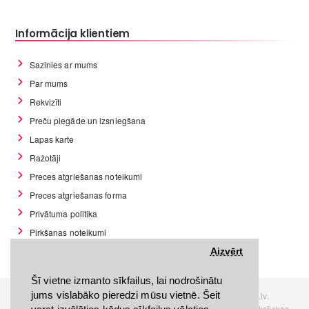
Informācija klientiem
Sazinies ar mums
Par mums
Rekvizīti
Preču piegāde un izsniegšana
Lapas karte
Ražotāji
Preces atgriešanas noteikumi
Preces atgriešanas forma
Privātuma politika
Pirkšanas noteikumi
GDPR datu rīki
Aizvērt
Šī vietne izmanto sīkfailus, lai nodrošinātu
jums vislabāko pieredzi mūsu vietnē. Šeit
Visas tiesības rezervētas. Interneta veikals www.Discomania.lv.
Jebkuras Discomania.lv informācijas pārpublicēšana, bez rakstiskas