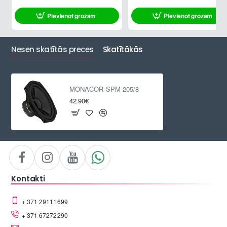
Pievienot grozam
Pievienot grozam
Nesen skatītās preces
Skatītākās
MONACOR SPM-205/8
42.90€
Kontakti
+ 371 29111699
+ 371 67272290