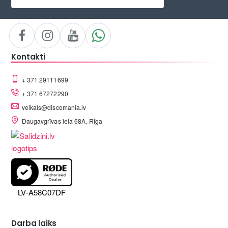
Kontakti
+ 371 29111699
+ 371 67272290
veikals@discomania.lv
Daugavgrīvas iela 68A, Rīga
LV-A58C07DF
Darba laiks