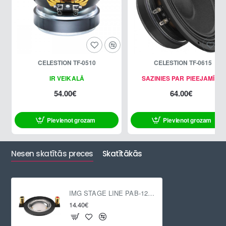
CELESTION TF-0510
CELESTION TF-0615
IR VEIKALĀ
SAZINIES PAR PIEEJAMĪBU
54.00€
64.00€
Pievienot grozam
Pievienot grozam
Nesen skatītās preces
Skatītākās
IMG STAGE LINE PAB-128/VC
14.40€