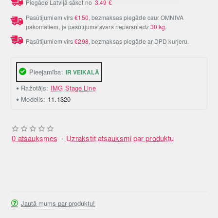
Piegāde Latvijā sākot no
3.49
€
Pasūtījumiem virs
€150
, bezmaksas piegāde caur OMNIVA
pakomātiem, ja pasūtījuma svars nepārsniedz
30 kg
.
Pasūtījumiem virs
€298
, bezmaksas piegāde ar DPD kurjeru.
Pieejamība:
IR VEIKALĀ
Ražotājs:
IMG Stage Line
Modelis:
11.1320
0 atsauksmes
-
Uzrakstīt atsauksmi par produktu
Jautā mums par produktu!