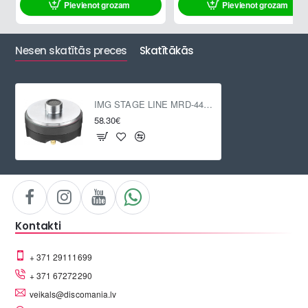
Pievienot grozam
Pievienot grozam
Nesen skatītās preces
Skatītākās
IMG STAGE LINE MRD-44PA
58.30€
Kontakti
+ 371 29111699
+ 371 67272290
veikals@discomania.lv