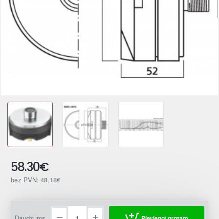
58.30€
bez PVN: 48.18€
Daudzums
Pievienot grozam