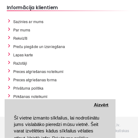
Informācija klientiem
Sazinies ar mums
Par mums
Rekvizīti
Preču piegāde un izsniegšana
Lapas karte
Ražotāji
Preces atgriešanas noteikumi
Preces atgriešanas forma
Privātuma politika
Pirkšanas noteikumi
GDPR datu rīki
Aizvērt
Šī vietne izmanto sīkfailus, lai nodrošinātu
jums vislabāko pieredzi mūsu vietnē. Šeit
Visas tiesības rezervētas. Interneta veikals www.Discomania.lv.
Jebkuras Discomania.lv informācijas pārpublicēšana, bez rakstiskas
varat izvēlēties kādus sīkfailus vēlaties
atļaujas, stingri aizliegta.