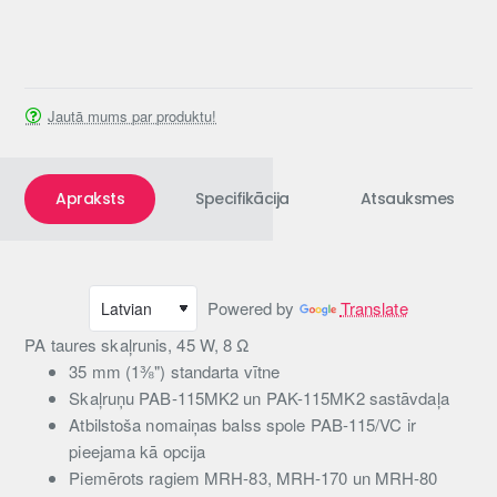
Jautā mums par produktu!
Apraksts
Specifikācija
Atsauksmes
Powered by
Translate
PA taures skaļrunis, 45 W, 8 Ω
35 mm (1⅜") standarta vītne
Skaļruņu PAB-115MK2 un PAK-115MK2 sastāvdaļa
Atbilstoša nomaiņas balss spole PAB-115/VC ir
pieejama kā opcija
Piemērots ragiem MRH-83, MRH-170 un MRH-80