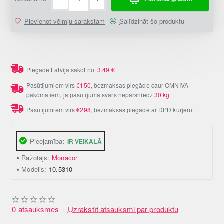
Pievienot vēlmju sarakstam
Salīdzināt šo produktu
Piegāde Latvijā sākot no
3.49
€
Pasūtījumiem virs
€150
, bezmaksas piegāde caur OMNIVA
pakomātiem, ja pasūtījuma svars nepārsniedz
30 kg
.
Pasūtījumiem virs
€298
, bezmaksas piegāde ar DPD kurjeru.
Pieejamība:
IR VEIKALĀ
Ražotājs:
Monacor
Modelis:
10.5310
0 atsauksmes
-
Uzrakstīt atsauksmi par produktu