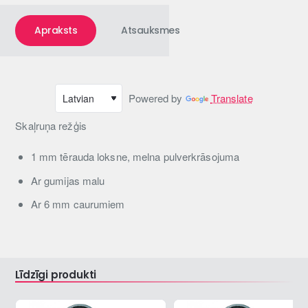
Apraksts
Atsauksmes
Powered by
Translate
Skaļruņa režģis
1 mm tērauda loksne, melna pulverkrāsojuma
Ar gumijas malu
Ar 6 mm caurumiem
Līdzīgi produkti