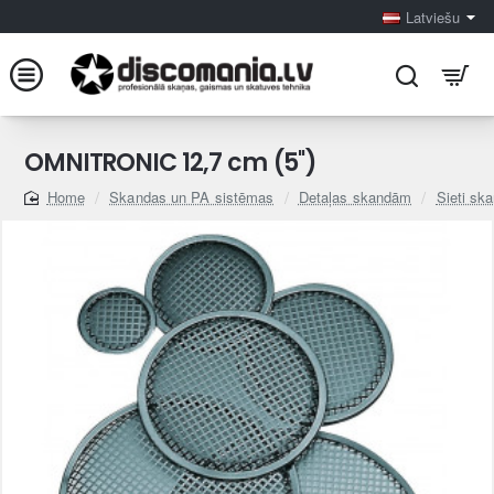
Latviešu
OMNITRONIC 12,7 cm (5'')
Skandas un PA sistēmas
Detaļas skandām
Sieti sk
home