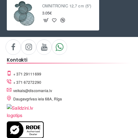
OMNITRONIC 12,7 cm (5'')
3.05€
Kontakti
+ 371 29111699
+ 371 67272290
veikals@discomania.lv
Daugavgrīvas iela 68A, Rīga