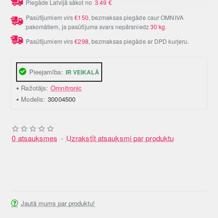
Piegāde Latvijā sākot no
3.49
€
Pasūtījumiem virs
€150
, bezmaksas piegāde caur OMNIVA
pakomātiem, ja pasūtījuma svars nepārsniedz
30 kg
.
Pasūtījumiem virs
€298
, bezmaksas piegāde ar DPD kurjeru.
Pieejamība:
IR VEIKALĀ
Ražotājs:
Omnitronic
Modelis:
30004500
0 atsauksmes
-
Uzrakstīt atsauksmi par produktu
Jautā mums par produktu!