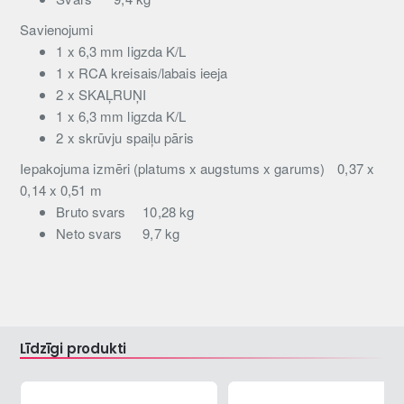
Savienojumi
1 x 6,3 mm ligzda K/L
1 x RCA kreisais/labais ieeja
2 x SKAĻRUŅI
1 x 6,3 mm ligzda K/L
2 x skrūvju spaiļu pāris
Iepakojuma izmēri (platums x augstums x garums)
0,37 x
0,14 x 0,51 m
Bruto svars
10,28 kg
Neto svars
9,7 kg
Līdzīgi produkti