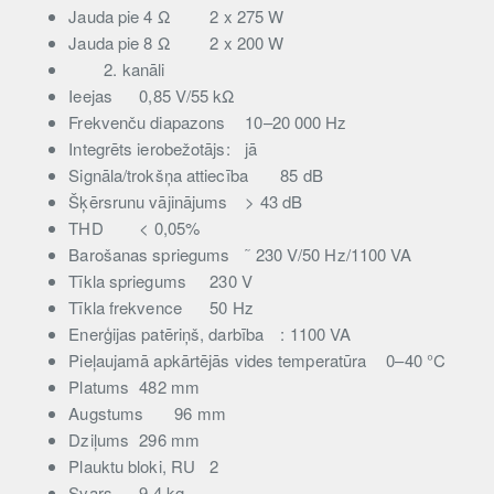
Jauda pie 4 Ω
2 x 275 W
Jauda pie 8 Ω
2 x 200 W
2.
kanāli
Ieejas
0,85 V/55 kΩ
Frekvenču diapazons
10–20 000 Hz
Integrēts ierobežotājs:
jā
Signāla/trokšņa attiecība
85 dB
Šķērsrunu vājinājums
> 43 dB
THD
< 0,05%
Barošanas spriegums
˜ 230 V/50 Hz/1100 VA
Tīkla spriegums
230 V
Tīkla frekvence
50 Hz
Enerģijas patēriņš, darbība
: 1100 VA
Pieļaujamā apkārtējās vides temperatūra
0–40 °C
Platums
482 mm
Augstums
96 mm
Dziļums
296 mm
Plauktu bloki, RU
2
Svars
9,4 kg