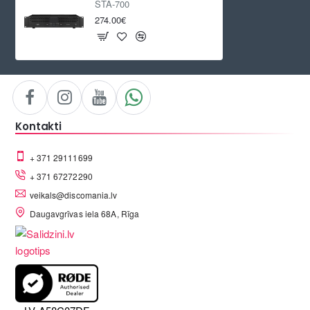
STA-700
274.00€
Kontakti
+ 371 29111699
+ 371 67272290
veikals@discomania.lv
Daugavgrīvas iela 68A, Rīga