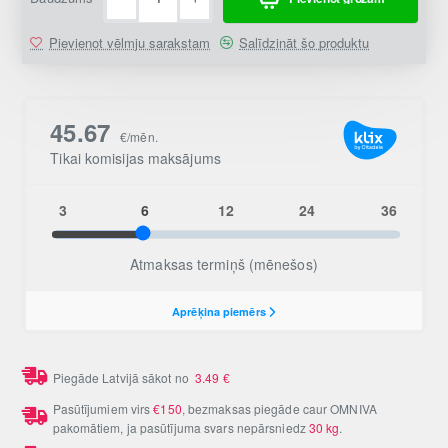
Pievienot vēlmju sarakstam
Salīdzināt šo produktu
Piegāde Latvijā sākot no
3.49
€
Pasūtījumiem virs
€150
, bezmaksas piegāde caur OMNIVA
pakomātiem, ja pasūtījuma svars nepārsniedz
30 kg
.