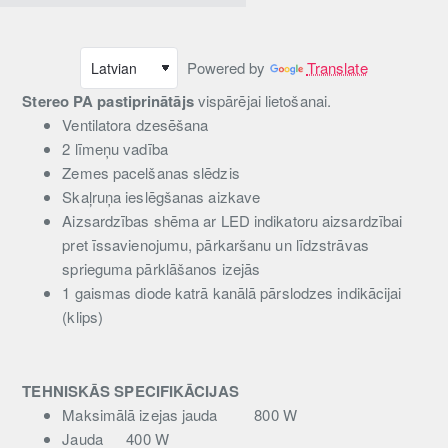
Powered by
Translate
Stereo PA pastiprinātājs
vispārējai lietošanai.
Ventilatora dzesēšana
2 līmeņu vadība
Zemes pacelšanas slēdzis
Skaļruņa ieslēgšanas aizkave
Aizsardzības shēma ar LED indikatoru aizsardzībai
pret īssavienojumu, pārkaršanu un līdzstrāvas
sprieguma pārklāšanos izejās
1 gaismas diode katrā kanālā pārslodzes indikācijai
(klips)
TEHNISKĀS SPECIFIKĀCIJAS
Maksimālā izejas jauda
800 W
Jauda
400 W