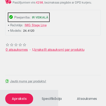
Pasūtījumiem virs
€298
, bezmaksas piegāde ar DPD kurjeru.
Pieejamība:
IR VEIKALĀ
Ražotājs:
IMG Stage Line
Modelis:
24.4120
0 atsauksmes
-
Uzrakstīt atsauksmi par produktu
Jautā mums par produktu!
Apraksts
Specifikācija
Atsauksmes