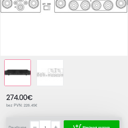
274.00€
bez PVN: 226.45€
Daudzums
Pievienot grozam