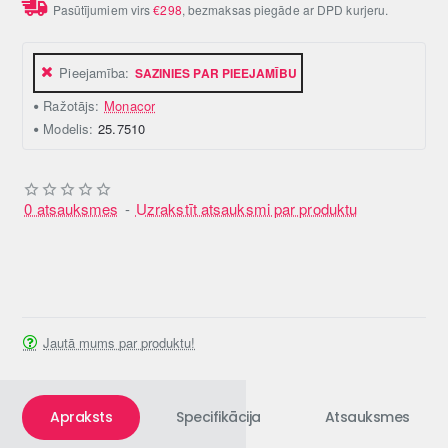
Pasūtījumiem virs
€298
, bezmaksas piegāde ar DPD kurjeru.
Pieejamība:
SAZINIES PAR PIEEJAMĪBU
Ražotājs:
Monacor
Modelis:
25.7510
0 atsauksmes
-
Uzrakstīt atsauksmi par produktu
Jautā mums par produktu!
Apraksts
Specifikācija
Atsauksmes