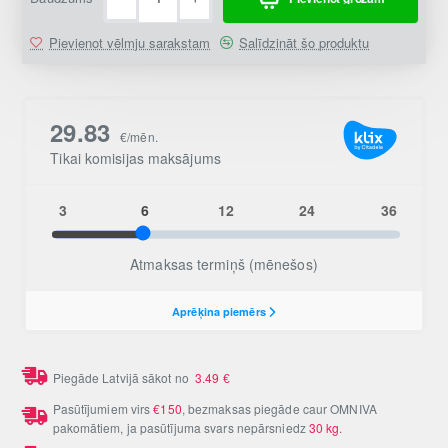
Pievienot vēlmju sarakstam
Salīdzināt šo produktu
Piegāde Latvijā sākot no
3.49
€
Pasūtījumiem virs
€150
, bezmaksas piegāde caur OMNIVA
pakomātiem, ja pasūtījuma svars nepārsniedz
30 kg
.