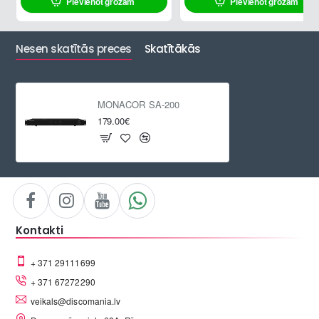
Pievienot grozam
Pievienot grozam
Nesen skatītās preces
Skatītākās
MONACOR SA-200
179.00€
Kontakti
+ 371 29111699
+ 371 67272290
veikals@discomania.lv