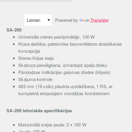
Powered by
Translate
SA-200
Universāls stereo pastiprinātājs, 100 W
Klusa darbība, pateicoties bezventilatora dzesēšanas
koncepcijai
Stereo līnijas ieeja
Skaļruņa pieslēgšana, izmantojot spaiļu bloku
Pārslodzes indikācijas gaismas diodes (klipsis)
Skaļuma kontrole
482 mm (19 collu) plaukta uzstādīšana, 1 RS, ar
komplektā iekļautajiem montāžas kronšteiniem
SA-200 tehniskās specifikācijas
Maksimālā izejas jauda: 2 x 100 W
Jauda: 100 W