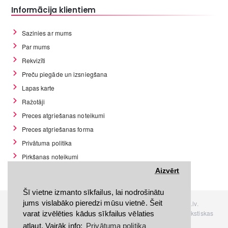
Informācija klientiem
Sazinies ar mums
Par mums
Rekvizīti
Preču piegāde un izsniegšana
Lapas karte
Ražotāji
Preces atgriešanas noteikumi
Preces atgriešanas forma
Privātuma politika
Pirkšanas noteikumi
GDPR datu rīki
Aizvērt
Šī vietne izmanto sīkfailus, lai nodrošinātu
jums vislabāko pieredzi mūsu vietnē. Šeit
Visas tiesības rezervētas. Interneta veikals www.Discomania.lv.
Jebkuras Discomania.lv informācijas pārpublicēšana, bez rakstiskas
varat izvēlēties kādus sīkfailus vēlaties
atļaujas, stingri aizliegta.
atļaut. Vairāk info:
Privātuma politika