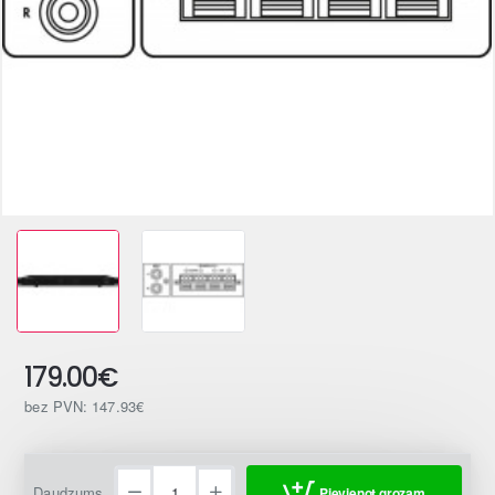
179.00€
bez PVN: 147.93€
Daudzums
Pievienot grozam