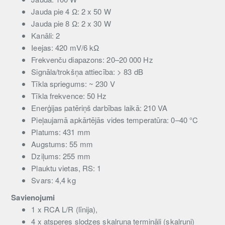
Jauda pie 4 Ω: 2 x 50 W
Jauda pie 8 Ω: 2 x 30 W
Kanāli: 2
Ieejas: 420 mV/6 kΩ
Frekvenču diapazons: 20–20 000 Hz
Signāla/trokšņa attiecība: > 83 dB
Tīkla spriegums: ~ 230 V
Tīkla frekvence: 50 Hz
Enerģijas patēriņš darbības laikā: 210 VA
Pieļaujamā apkārtējās vides temperatūra: 0–40 °C
Platums: 431 mm
Augstums: 55 mm
Dziļums: 255 mm
Plauktu vietas, RS: 1
Svars: 4,4 kg
Savienojumi
1 x RCA L/R (līnija),
4 x atsperes slodzes skaļruņa termināļi (skaļruņi)