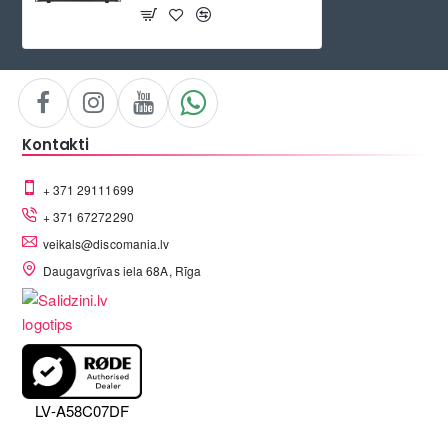
Kontakti
+ 371 29111699
+ 371 67272290
veikals@discomania.lv
Daugavgrīvas iela 68A, Rīga
LV-A58C07DF