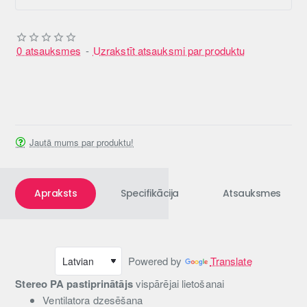
0 atsauksmes
-
Uzrakstīt atsauksmi par produktu
Jautā mums par produktu!
Apraksts
Specifikācija
Atsauksmes
Powered by
Translate
Stereo PA pastiprinātājs
vispārējai lietošanai
Ventilatora dzesēšana