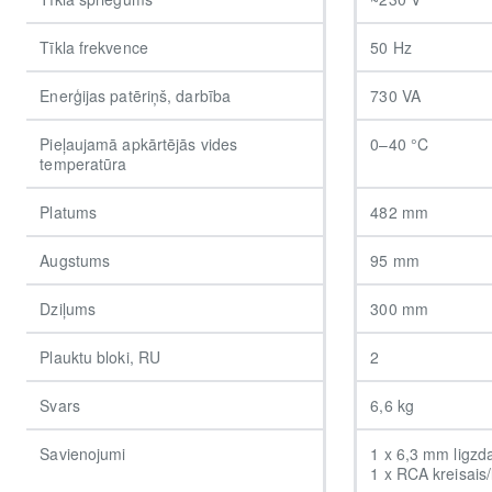
Tīkla frekvence
50 Hz
Enerģijas patēriņš, darbība
730 VA
Pieļaujamā apkārtējās vides
0–40 °C
temperatūra
Platums
482 mm
Augstums
95 mm
Dziļums
300 mm
Plauktu bloki, RU
2
Svars
6,6 kg
Savienojumi
1 x 6,3 mm ligzd
1 x RCA kreisais/