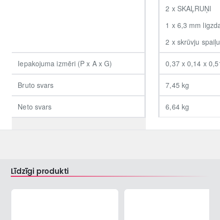
2 x SKAĻRUŅI
1 x 6,3 mm ligzd
2 x skrūvju spaiļu
Iepakojuma izmēri (P x A x G)
0,37 x 0,14 x 0,
Bruto svars
7,45 kg
Neto svars
6,64 kg
Līdzīgi produkti