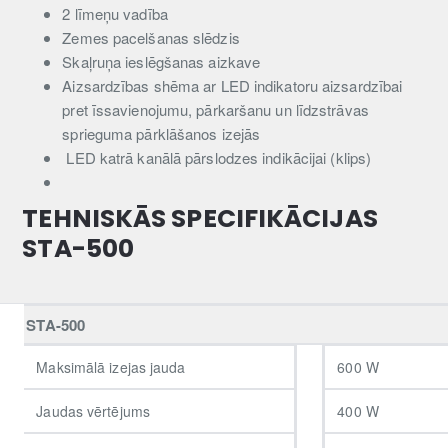
2 līmeņu vadība
Zemes pacelšanas slēdzis
Skaļruņa ieslēgšanas aizkave
Aizsardzības shēma ar LED indikatoru aizsardzībai
pret īssavienojumu, pārkaršanu un līdzstrāvas
sprieguma pārklāšanos izejās
LED katrā kanālā pārslodzes indikācijai (klips)
TEHNISKĀS SPECIFIKĀCIJAS
STA-500
STA-500
Maksimālā izejas jauda
600 W
Jaudas vērtējums
400 W