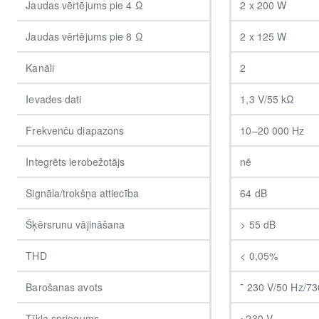
Jaudas vērtējums pie 4 Ω
2 x 200 W
Jaudas vērtējums pie 8 Ω
2 x 125 W
Kanāli
2
Ievades dati
1,3 V/55 kΩ
Frekvenču diapazons
10–20 000 Hz
Integrēts ierobežotājs
nē
Signāla/trokšņa attiecība
64 dB
Šķērsrunu vājināšana
> 55 dB
THD
< 0,05%
Barošanas avots
˜ 230 V/50 Hz/73
Tīkla spriegums
~230 V