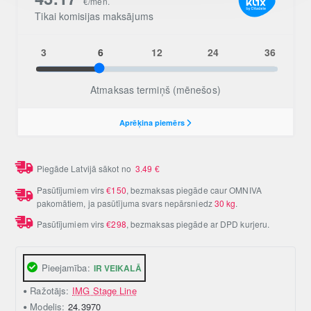
Piegāde Latvijā sākot no
3.49
€
Pasūtījumiem virs
€150
, bezmaksas piegāde caur OMNIVA
pakomātiem, ja pasūtījuma svars nepārsniedz
30 kg
.
Pasūtījumiem virs
€298
, bezmaksas piegāde ar DPD kurjeru.
Pieejamība:
IR VEIKALĀ
Ražotājs:
IMG Stage Line
Modelis:
24.3970