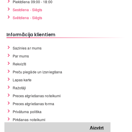
Piektdiena 09:00 - 18:00
Sestdiena - Slēgts
Svētdiena - Slēgts
Informācija klientiem
Sazinies ar mums
Par mums
Rekvizīti
Preču piegāde un izsniegšana
Lapas karte
Ražotāji
Preces atgriešanas noteikumi
Preces atgriešanas forma
Privātuma politika
Pirkšanas noteikumi
GDPR datu rīki
Aizvērt