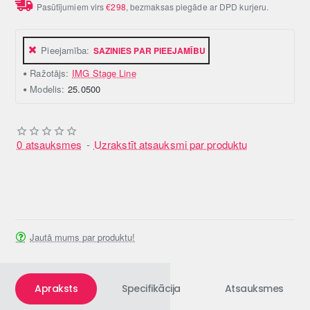
Pasūtījumiem virs
€298
, bezmaksas piegāde ar DPD kurjeru.
Pieejamība:
SAZINIES PAR PIEEJAMĪBU
Ražotājs:
IMG Stage Line
Modelis:
25.0500
0 atsauksmes
-
Uzrakstīt atsauksmi par produktu
Jautā mums par produktu!
Apraksts
Specifikācija
Atsauksmes