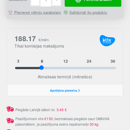
Pievienot vēlmju sarakstam
Salīdzināt šo produktu
Piegāde Latvijā sākot no
3.49
€
Pasūtījumiem virs
€150
, bezmaksas piegāde caur OMNIVA
pakomātiem, ja pasūtījuma svars nepārsniedz
30 kg
.