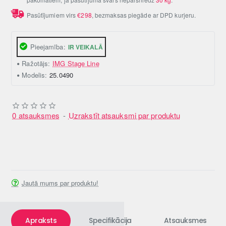
Pasūtījumiem virs
€298
, bezmaksas piegāde ar DPD kurjeru.
Pieejamība:
IR VEIKALĀ
Ražotājs:
IMG Stage Line
Modelis:
25.0490
0 atsauksmes
-
Uzrakstīt atsauksmi par produktu
Jautā mums par produktu!
Apraksts
Specifikācija
Atsauksmes