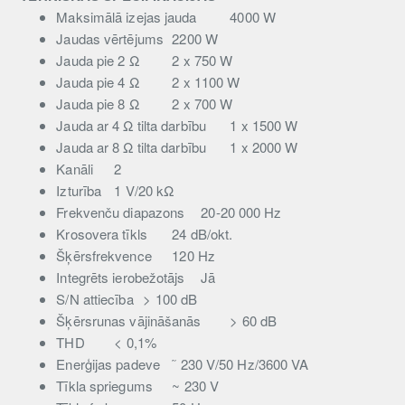
Maksimālā izejas jauda
4000 W
Jaudas vērtējums
2200 W
Jauda pie 2 Ω
2 x 750 W
Jauda pie 4 Ω
2 x 1100 W
Jauda pie 8 Ω
2 x 700 W
Jauda ar 4 Ω tilta darbību
1 x 1500 W
Jauda ar 8 Ω tilta darbību
1 x 2000 W
Kanāli
2
Izturība
1 V/20 kΩ
Frekvenču diapazons
20-20 000 Hz
Krosovera tīkls
24 dB/okt.
Šķērsfrekvence
120 Hz
Integrēts ierobežotājs
Jā
S/N attiecība
> 100 dB
Šķērsrunas vājināšanās
> 60 dB
THD
< 0,1%
Enerģijas padeve
˜ 230 V/50 Hz/3600 VA
Tīkla spriegums
~ 230 V