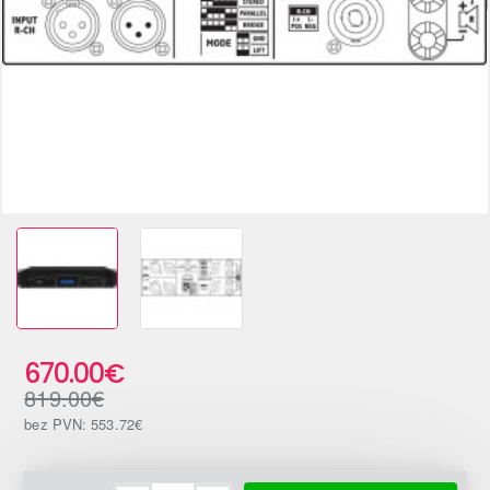
-18%
670.00€
819.00€
bez PVN: 553.72€