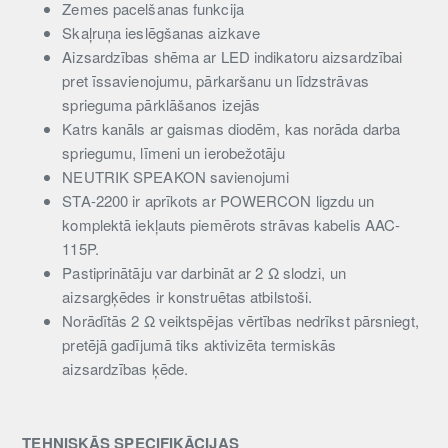
Zemes pacelšanas funkcija
Skaļruņa ieslēgšanas aizkave
Aizsardzības shēma ar LED indikatoru aizsardzībai
pret īssavienojumu, pārkaršanu un līdzstrāvas
sprieguma pārklāšanos izejās
Katrs kanāls ar gaismas diodēm, kas norāda darba
spriegumu, līmeni un ierobežotāju
NEUTRIK SPEAKON savienojumi
STA-2200 ir aprīkots ar POWERCON ligzdu un
komplektā iekļauts piemērots strāvas kabelis AAC-
115P.
Pastiprinātāju var darbināt ar 2 Ω slodzi, un
aizsargķēdes ir konstruētas atbilstoši.
Norādītās 2 Ω veiktspējas vērtības nedrīkst pārsniegt,
pretējā gadījumā tiks aktivizēta termiskās
aizsardzības ķēde.
TEHNISKĀS SPECIFIKĀCIJAS