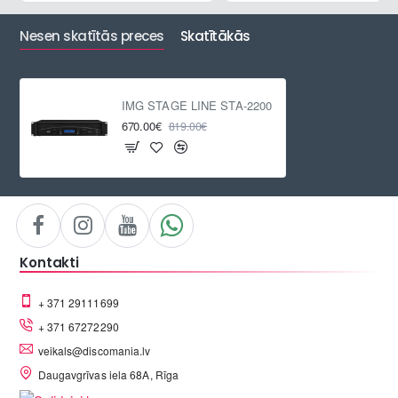
Nesen skatītās preces
Skatītākās
IMG STAGE LINE STA-2200
670.00€
819.00€
Kontakti
+ 371 29111699
+ 371 67272290
veikals@discomania.lv
Daugavgrīvas iela 68A, Rīga