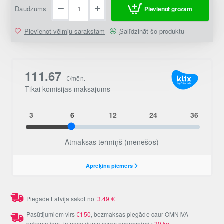
Daudzums
Pievienot grozam
Pievienot vēlmju sarakstam
Salīdzināt šo produktu
Piegāde Latvijā sākot no
3.49
€
Pasūtījumiem virs
€150
, bezmaksas piegāde caur OMNIVA
pakomātiem, ja pasūtījuma svars nepārsniedz
30 kg
.