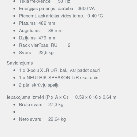
Tīkla frekvence
50 Hz
Enerģijas patēriņš, darbība
3600 VA
Pieņemt. apkārtējās vides temp.
0-40 °C
Platums
482 mm
Augstums
88 mm
Dziļums
479 mm
Rack vienības, RU
2
Svars
22,5 kg
Savienojums
1 x 3-polu XLR L/R, bal., var padot cauri
1 x NEUTRIK SPEAKON L/R skaļrunis
2 pāri skrūvju spaiļu
Iepakojuma izmēri (P x A x G)
0,59 x 0,16 x 0,64 m
Bruto svars
27,3 kg
Neto svars
22,64 kg