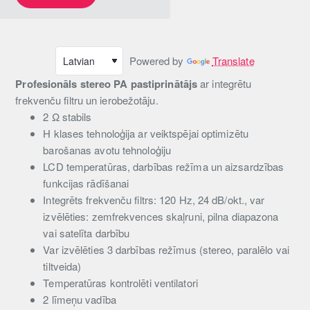
Powered by
Translate
Profesionāls stereo PA pastiprinātājs
ar integrētu
frekvenču filtru un ierobežotāju.
2 Ω stabils
H klases tehnoloģija ar veiktspējai optimizētu
barošanas avotu tehnoloģiju
LCD temperatūras, darbības režīma un aizsardzības
funkcijas rādīšanai
Integrēts frekvenču filtrs: 120 Hz, 24 dB/okt., var
izvēlēties: zemfrekvences skaļruni, pilna diapazona
vai satelīta darbību
Var izvēlēties 3 darbības režīmus (stereo, paralēlo vai
tiltveida)
Temperatūras kontrolēti ventilatori
2 līmeņu vadība