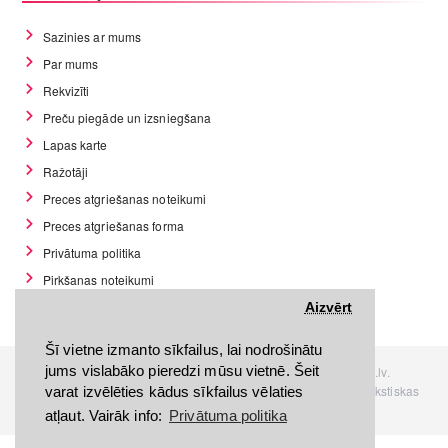
Sazinies ar mums
Par mums
Rekvizīti
Preču piegāde un izsniegšana
Lapas karte
Ražotāji
Preces atgriešanas noteikumi
Preces atgriešanas forma
Privātuma politika
Pirkšanas noteikumi
GDPR datu rīki
Aizvērt
Šī vietne izmanto sīkfailus, lai nodrošinātu
jums vislabāko pieredzi mūsu vietnē. Šeit
Visas tiesības rezervētas. Interneta veikals www.Discomania.lv.
Jebkuras Discomania.lv informācijas pārpublicēšana, bez rakstiskas
varat izvēlēties kādus sīkfailus vēlaties
atļaujas, stingri aizliegta.
atļaut. Vairāk info:
Privātuma politika