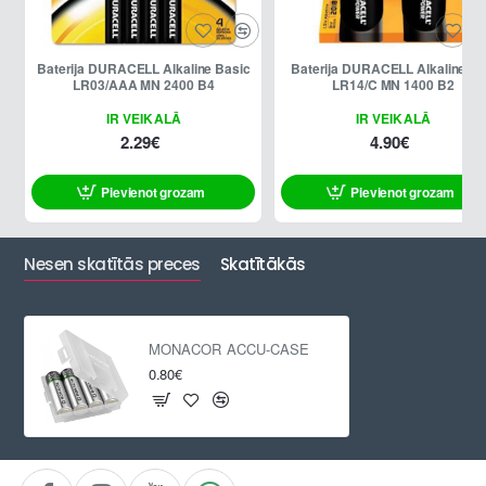
Baterija DURACELL Alkaline Basic
Baterija DURACELL Alkaline Pl
LR03/AAA MN 2400 B4
LR14/C MN 1400 B2
IR VEIKALĀ
IR VEIKALĀ
2.29€
4.90€
Pievienot grozam
Pievienot grozam
Nesen skatītās preces
Skatītākās
MONACOR ACCU-CASE
0.80€