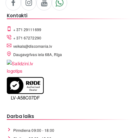
Kontakti
+ 371 29111699
+ 371 67272290
veikals@discomania.lv
Daugavgrīvas iela 68A, Rīga
LV-A58C07DF
Darba laiks
Pirmdiena 09:00 - 18:00