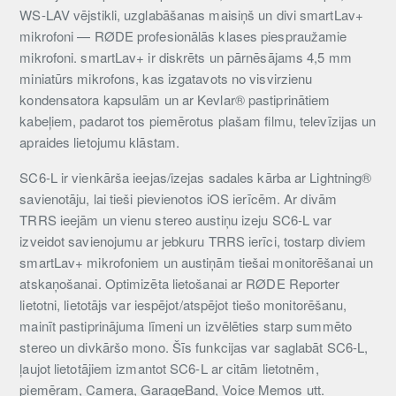
WS-LAV vējstikli, uzglabāšanas maisiņš un divi smartLav+
mikrofoni — RØDE profesionālās klases piespraužamie
mikrofoni. smartLav+ ir diskrēts un pārnēsājams 4,5 mm
miniatūrs mikrofons, kas izgatavots no visvirzienu
kondensatora kapsulām un ar Kevlar® pastiprinātiem
kabeļiem, padarot tos piemērotus plašam filmu, televīzijas un
apraides lietojumu klāstam.
SC6-L ir vienkārša ieejas/izejas sadales kārba ar Lightning®
savienotāju, lai tieši pievienotos iOS ierīcēm. Ar divām
TRRS ieejām un vienu stereo austiņu izeju SC6-L var
izveidot savienojumu ar jebkuru TRRS ierīci, tostarp diviem
smartLav+ mikrofoniem un austiņām tiešai monitorēšanai un
atskaņošanai. Optimizēta lietošanai ar RØDE Reporter
lietotni, lietotājs var iespējot/atspējot tiešo monitorēšanu,
mainīt pastiprinājuma līmeni un izvēlēties starp summēto
stereo un divkāršo mono. Šīs funkcijas var saglabāt SC6-L,
ļaujot lietotājiem izmantot SC6-L ar citām lietotnēm,
piemēram, Camera, GarageBand, Voice Memos utt.