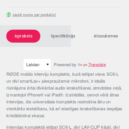
Jautā mums par produktu!
Apraksts
Specifikācija
Atsauksmes
Powered by
Translate
RØDE mobilo interviju komplekts, kurā ietilpst viens SC6-L
un divi smartLav+ piespraužamie mikrofoni, ir ideāls
risinājums ērtai divkāršai audio ierakstīšanai, atrodoties ceļā,
izmantojot iPhone® vai iPad®. Izstrādāts, ņemot vērā ātras
intervijas, šis universālais komplekts nodrošina ātru un
vienkāršu iestatīšanu, kā arī elastīgas ierakstīšanas iespējas
kristāldzidrai skaņai.
Intervijas komplektā ietilpst SC6-L, divi LAV-CLIP klipši, divi