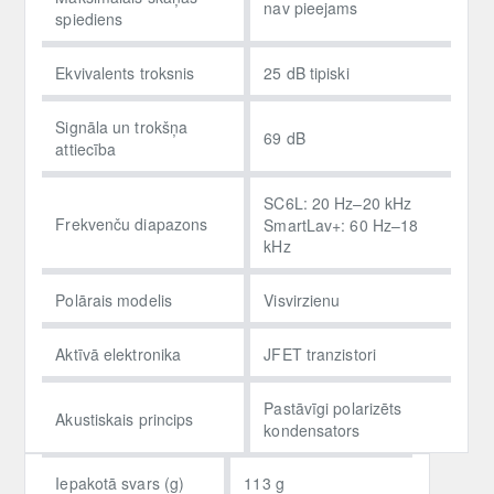
nav pieejams
spiediens
Ekvivalents troksnis
25 dB tipiski
Signāla un trokšņa
69 dB
attiecība
SC6L: 20 Hz–20 kHz
Frekvenču diapazons
SmartLav+: 60 Hz–18
kHz
Polārais modelis
Visvirzienu
Aktīvā elektronika
JFET tranzistori
Pastāvīgi polarizēts
Akustiskais princips
kondensators
Iepakotā svars (g)
113 g