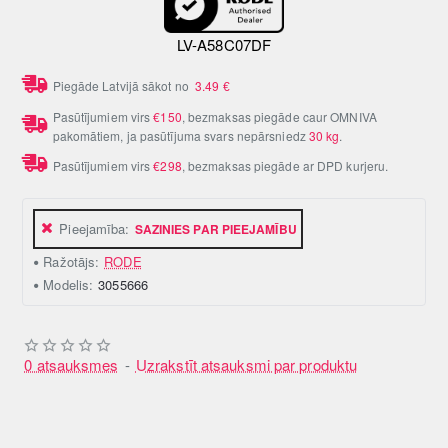
LV-A58C07DF
Piegāde Latvijā sākot no
3.49
€
Pasūtījumiem virs
€150
, bezmaksas piegāde caur OMNIVA
pakomātiem, ja pasūtījuma svars nepārsniedz
30 kg
.
Pasūtījumiem virs
€298
, bezmaksas piegāde ar DPD kurjeru.
Pieejamība:
SAZINIES PAR PIEEJAMĪBU
Ražotājs:
RODE
Modelis:
3055666
0 atsauksmes
-
Uzrakstīt atsauksmi par produktu