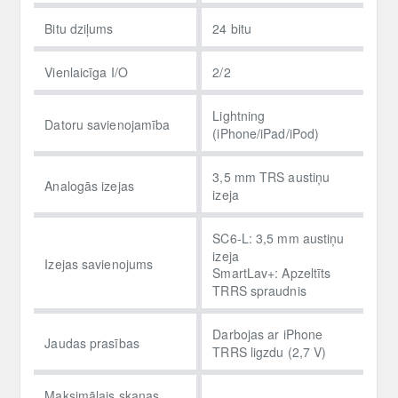
Bitu dziļums
24 bitu
Vienlaicīga I/O
2/2
Lightning
Datoru savienojamība
(iPhone/iPad/iPod)
3,5 mm TRS austiņu
Analogās izejas
izeja
SC6-L: 3,5 mm austiņu
izeja
Izejas savienojums
SmartLav+: Apzeltīts
TRRS spraudnis
Darbojas ar iPhone
Jaudas prasības
TRRS ligzdu (2,7 V)
Maksimālais skaņas