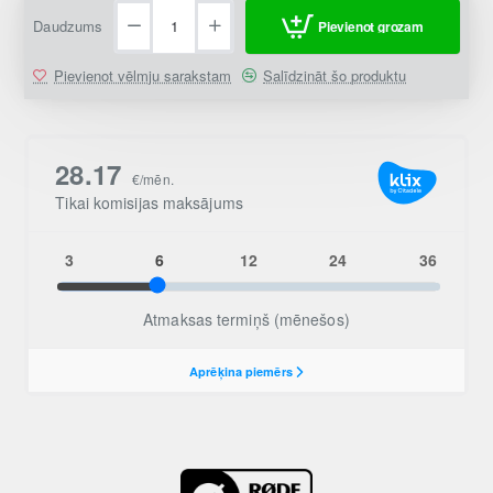
Daudzums
Pievienot grozam
Pievienot vēlmju sarakstam
Salīdzināt šo produktu