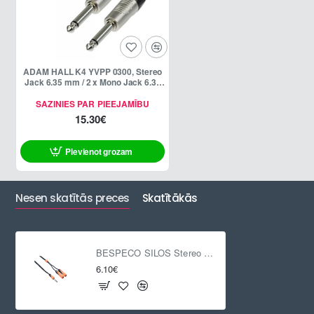
ADAM HALL K4 YVPP 0300, Stereo
Jack 6.35 mm / 2 x Mono Jack 6.35
mm, 3m
SAZINIES PAR PIEEJAMĪBU
15.30€
Pievienot grozam
Nesen skatītās preces
Skatītākās
BESPECO SILOS Stereo Jack 6.35 mm / 2 x Stereo Jack socket, 0.3m
6.10€