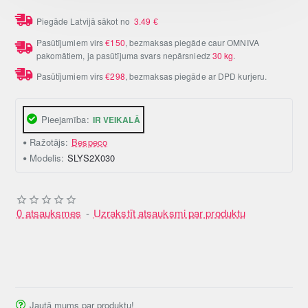
Piegāde Latvijā sākot no
3.49
€
Pasūtījumiem virs
€150
, bezmaksas piegāde caur OMNIVA
pakomātiem, ja pasūtījuma svars nepārsniedz
30 kg
.
Pasūtījumiem virs
€298
, bezmaksas piegāde ar DPD kurjeru.
Pieejamība:
IR VEIKALĀ
Ražotājs:
Bespeco
Modelis:
SLYS2X030
0 atsauksmes
-
Uzrakstīt atsauksmi par produktu
Jautā mums par produktu!