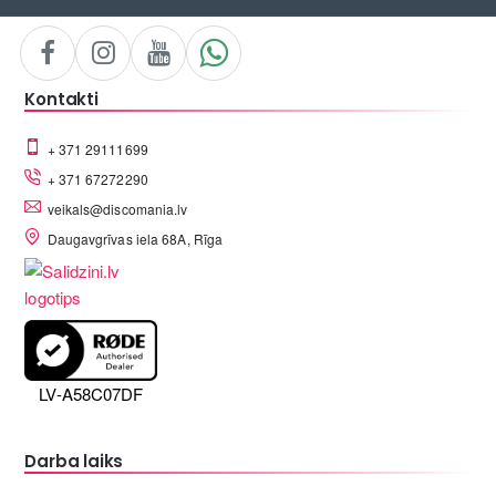
Kontakti
+ 371 29111699
+ 371 67272290
veikals@discomania.lv
Daugavgrīvas iela 68A, Rīga
LV-A58C07DF
Darba laiks