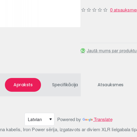
0 atsauksme
Jautā mums par produktu
Apraksts
Specifikācija
Atsauksmes
Powered by
Translate
a kabelis, Iron Power sērija, izgatavots ar diviem XLR lielgabala ti