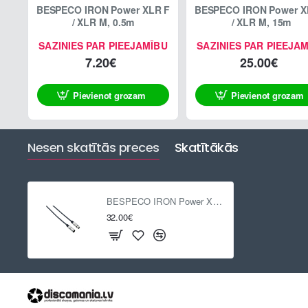
BESPECO IRON Power XLR F
BESPECO IRON Power XLR F
/ XLR M, 0.5m
/ XLR M, 15m
SAZINIES PAR PIEEJAMĪBU
SAZINIES PAR PIEEJA
7.20€
25.00€
Pievienot grozam
Pievienot grozam
Nesen skatītās preces
Skatītākās
BESPECO IRON Power XLR F / XLR M, 20m
32.00€