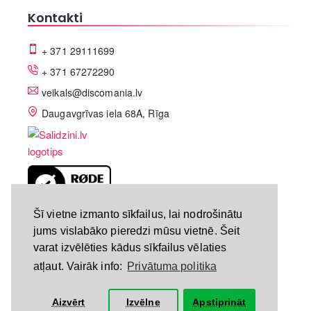
Kontakti
+ 371 29111699
+ 371 67272290
veikals@discomania.lv
Daugavgrīvas iela 68A, Rīga
LV-A58C07DF
Šī vietne izmanto sīkfailus, lai nodrošinātu
jums vislabāko pieredzi mūsu vietnē. Šeit
varat izvēlēties kādus sīkfailus vēlaties
atļaut. Vairāk info:
Privātuma politika
Aizvērt
Izvēlne
Apstiprināt