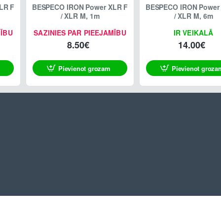
BESPECO IRON Power XLR F
BESPECO IRON Power XLR F
/ XLR M, 1m
/ XLR M, 6m
MĪBU
SAZINIES PAR PIEEJAMĪBU
IR VEIKALĀ
8.50€
14.00€
Pievienot grozam
Pievienot groza