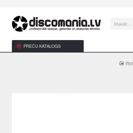
Meklēt...
PREČU KATALOGS
ho