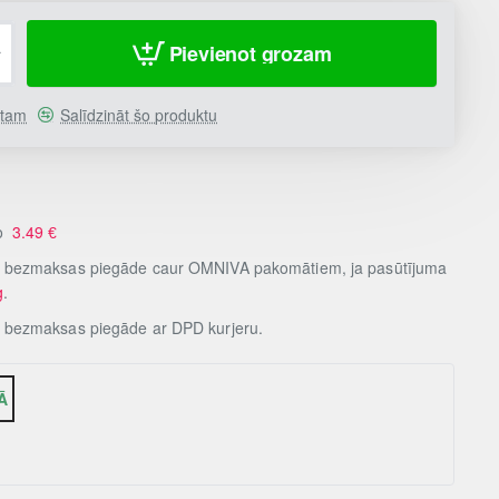
Pievienot grozam
stam
Salīdzināt šo produktu
no
3.49
€
, bezmaksas piegāde caur OMNIVA pakomātiem, ja pasūtījuma
g
.
, bezmaksas piegāde ar DPD kurjeru.
Ā