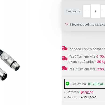
Daudzums
Pievienot vēlmju sarak
Piegāde Latvijā sākot 
Pasūtījumiem virs
€150
svars nepārsniedz
30 k
Pasūtījumiem virs
€298
Pieejamība:
IR VEIKAL
Ražotājs:
Bespeco
Modelis:
IROMB2000