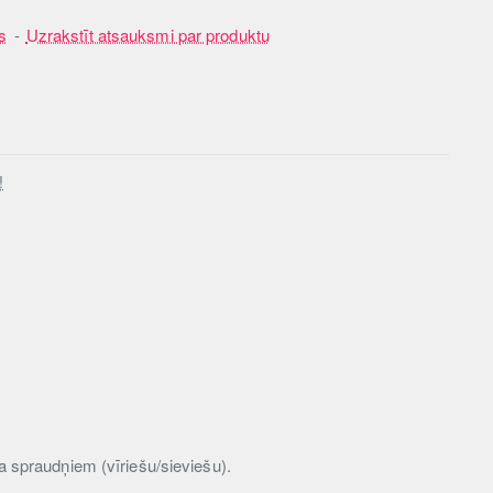
s
-
Uzrakstīt atsauksmi par produktu
!
pa spraudņiem (vīriešu/sieviešu).