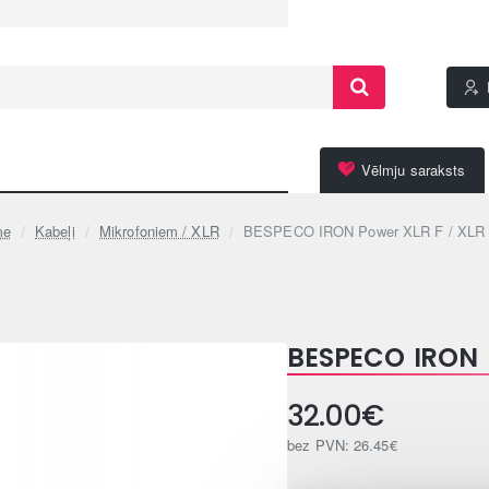
Vēlmju saraksts
Kabeļi
Mikrofoniem / XLR
BESPECO IRON Power XLR F / XLR
me
BESPECO IRON 
32.00€
bez PVN: 26.45€