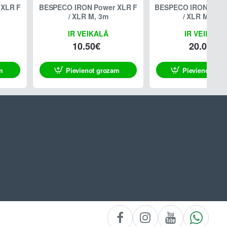
BESPECO IRON Power XLR F
BESPECO IRON Power
/ XLR M, 3m
/ XLR M, 10m
IR VEIKALĀ
IR VEIKALĀ
10.50€
20.00€
m
Pievienot grozam
Pievienot gro