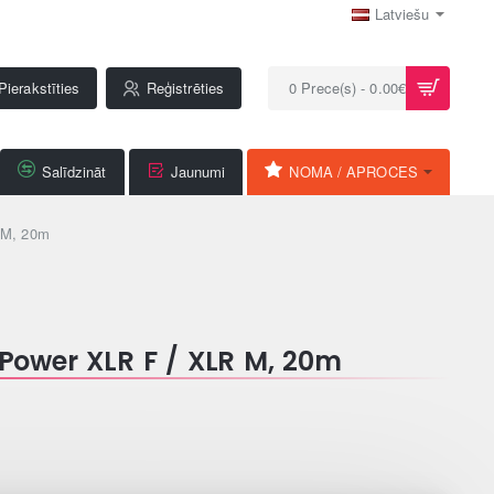
Latviešu
Pierakstīties
Reģistrēties
0 Prece(s) - 0.00€
Salīdzināt
Jaunumi
NOMA / APROCES
 M, 20m
Power XLR F / XLR M, 20m