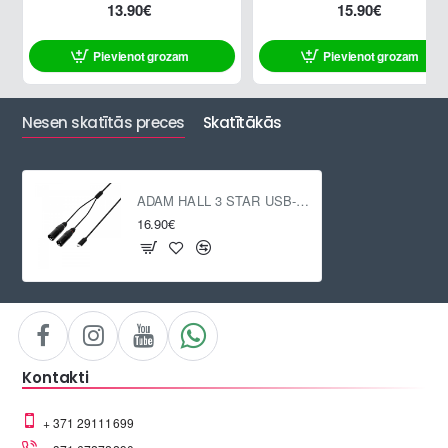
13.90€
15.90€
Pievienot grozam
Pievienot grozam
Nesen skatītās preces
Skatītākās
ADAM HALL 3 STAR USB-C / 2 x XLR M, 1.5m
16.90€
Kontakti
+ 371 29111699