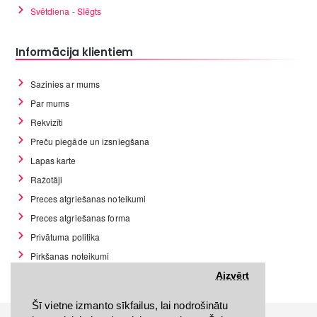
Svētdiena - Slēgts
Informācija klientiem
Sazinies ar mums
Par mums
Rekvizīti
Preču piegāde un izsniegšana
Lapas karte
Ražotāji
Preces atgriešanas noteikumi
Preces atgriešanas forma
Privātuma politika
Pirkšanas noteikumi
GDPR datu rīki
Aizvērt
Šī vietne izmanto sīkfailus, lai nodrošinātu