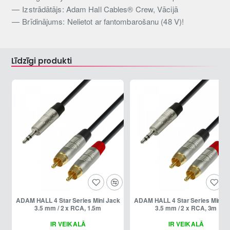
Izstrādātājs: Adam Hall Cables® Crew, Vācijā
Brīdinājums: Nelietot ar fantombarošanu (48 V)!
Līdzīgi produkti
ADAM HALL 4 Star Series Mini Jack
ADAM HALL 4 Star Series Mini Jack
3.5 mm / 2 x RCA, 1.5m
3.5 mm / 2 x RCA, 3m
IR VEIKALĀ
IR VEIKALĀ