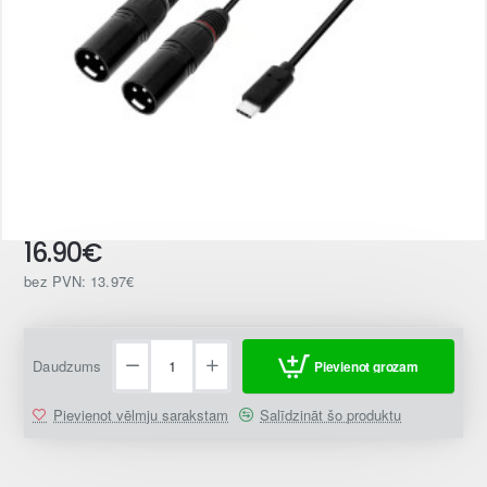
16.90€
Jaunums
bez PVN: 13.97€
Daudzums
Pievienot grozam
Pievienot vēlmju sarakstam
Salīdzināt šo produktu