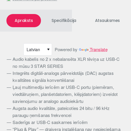
Apraksts
Specifikācija
Atsauksmes
Powered by
Translate
Audio kabelis no 2 x nebalansēta XLR tēviņa uz USB-C
no mūsu 3 STAR SERIES
Integrēts digitāli-analogs pārveidotājs (DAC) augstas
kvalitātes signāla konvertēšanai
Ļauj multimediju ierīcēm ar USB-C portu (piemēram,
viedtālruņiem, planšetdatoriem, klēpjdatoriem) izveidot
savienojumu ar analogo audioiekārtu
Augsta audio kvalitāte, pateicoties 24 bitu / 96 kHz
paraugu ņemšanas frekvencei
Saderīgs ar USB-C saskarnes ierīcēm
“Plug & Play” — draivera instalēšana nav nepieciešama