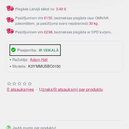
Piegāde Latvijā sākot no
3.49
€
Pasūtījumiem virs
€150
, bezmaksas piegāde caur OMNIVA
pakomātiem, ja pasūtījuma svars nepārsniedz
30 kg
.
Pasūtījumiem virs
€298
, bezmaksas piegāde ar DPD kurjeru.
Pieejamība:
IR VEIKALĀ
Ražotājs:
Adam Hall
Modelis:
K3YMMUSBC0150
0 atsauksmes
-
Uzrakstīt atsauksmi par produktu
Jautā mums par produktu!