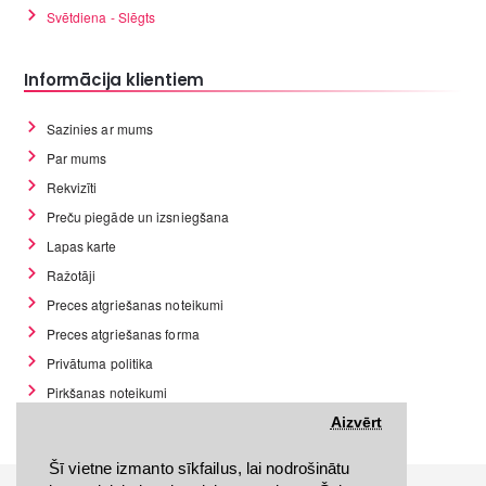
Svētdiena - Slēgts
Informācija klientiem
Sazinies ar mums
Par mums
Rekvizīti
Preču piegāde un izsniegšana
Lapas karte
Ražotāji
Preces atgriešanas noteikumi
Preces atgriešanas forma
Privātuma politika
Pirkšanas noteikumi
GDPR datu rīki
Aizvērt
Šī vietne izmanto sīkfailus, lai nodrošinātu