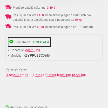
Piegāde Latvijā sākot no
3.49
€
Pasūtījumiem virs
€150
, bezmaksas piegāde caur OMNIVA
pakomātiem, ja pasūtījuma svars nepārsniedz
30 kg
.
Pasūtījumiem virs
€298
, bezmaksas piegāde ar DPD kurjeru.
Pieejamība:
IR VEIKALĀ
Ražotājs:
Adam Hall
Modelis:
K3YPPUSBC0150
0 atsauksmes
-
Uzrakstīt atsauksmi par produktu
Jautā mums par produktu!