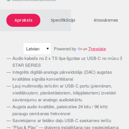
Apraksts
Specifikācija
Atsauksmes
Powered by
Translate
Audio kabelis no 2 x TS tipa ligzdas uz USB-C no mūsu 3
STAR SERIES
Integrēts digitāli-analogs pārveidotājs (DAC) augstas
kvalitātes signāla konvertēšanai
Ļauj multimediju ierīcēm ar USB-C portu (piemēram,
viedtālruņiem, planšetdatoriem, klēpjdatoriem) izveidot
savienojumu ar analogo audioiekārtu
Augsta audio kvalitāte, pateicoties 24 bitu / 96 kHz
paraugu ņemšanas frekvencei
Savietojams ar lielāko daļu USB-C saskarnes ierīču
“Plug & Play” — draivera instalēšana nav nepieciešama