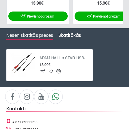
13.90€
15.90€
Pievienot grozam
Pievienot grozam
Nesen skatītās preces
Skatītākās
ADAM HALL 3 STAR USB-C / 2 x Stereo Jack 6.3 mm, 1.5m
13.90€
Kontakti
+ 371 29111699