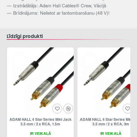
Izstrādātājs: Adam Hall Cables® Crew, Vācijā
Brīdinājums: Nelietot ar fantombarošanu (48 V)!
Līdzīgi produkti
ADAM HALL 4 Star Series Mini Jack
ADAM HALL 4 Star Series Mini Jack
3.5 mm / 2 x RCA, 1.5m
3.5 mm / 2 x RCA, 3m
IR VEIKALĀ
IR VEIKALĀ