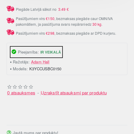
Piegāde Latvijā sākot no
3.49
€
Pasūtījumiem virs
€150
, bezmaksas piegāde caur OMNIVA
pakomātiem, ja pasūtījuma svars nepārsniedz
30 kg
.
Pasūtījumiem virs
€298
, bezmaksas piegāde ar DPD kurjeru.
Pieejamība:
IR VEIKALĀ
Ražotājs:
Adam Hall
Modelis:
K3YCCUSBC0150
0 atsauksmes
-
Uzrakstīt atsauksmi par produktu
Jautā mums par produktu!