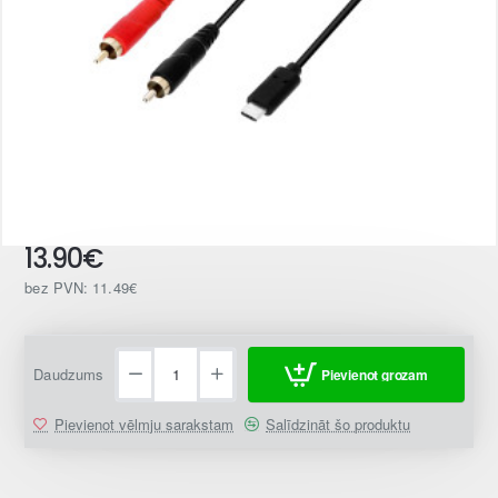
13.90€
Jaunums
bez PVN: 11.49€
Daudzums
Pievienot grozam
Pievienot vēlmju sarakstam
Salīdzināt šo produktu