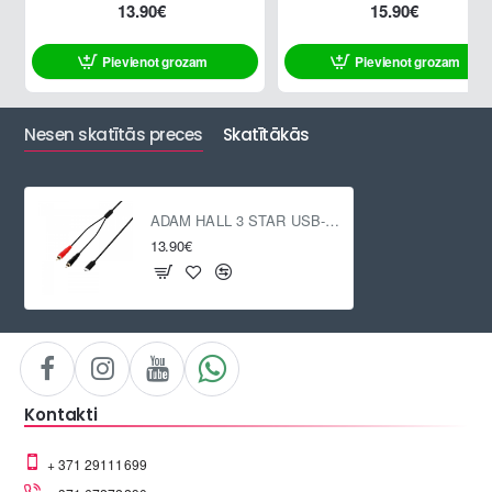
13.90€
15.90€
Pievienot grozam
Pievienot grozam
Nesen skatītās preces
Skatītākās
ADAM HALL 3 STAR USB-C / 2 x RCA, 1.5m
13.90€
Kontakti
+ 371 29111699