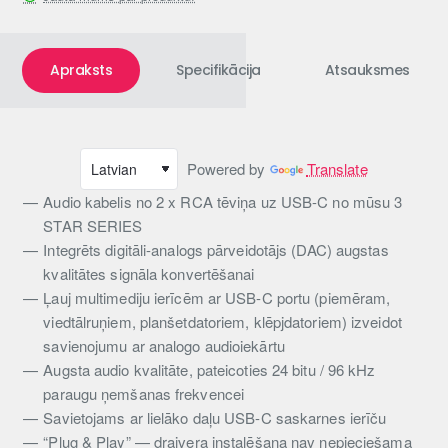
Apraksts
Specifikācija
Atsauksmes
Powered by
Translate
Audio kabelis no 2 x RCA tēviņa uz USB-C no mūsu 3
STAR SERIES
Integrēts digitāli-analogs pārveidotājs (DAC) augstas
kvalitātes signāla konvertēšanai
Ļauj multimediju ierīcēm ar USB-C portu (piemēram,
viedtālruņiem, planšetdatoriem, klēpjdatoriem) izveidot
savienojumu ar analogo audioiekārtu
Augsta audio kvalitāte, pateicoties 24 bitu / 96 kHz
paraugu ņemšanas frekvencei
Savietojams ar lielāko daļu USB-C saskarnes ierīču
“Plug & Play” — draivera instalēšana nav nepieciešama