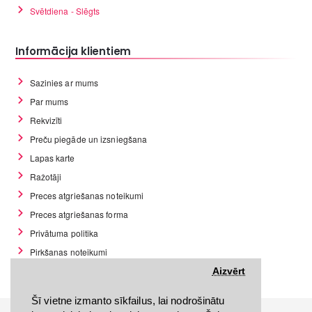
Svētdiena - Slēgts
Informācija klientiem
Sazinies ar mums
Par mums
Rekvizīti
Preču piegāde un izsniegšana
Lapas karte
Ražotāji
Preces atgriešanas noteikumi
Preces atgriešanas forma
Privātuma politika
Pirkšanas noteikumi
GDPR datu rīki
Aizvērt
Šī vietne izmanto sīkfailus, lai nodrošinātu