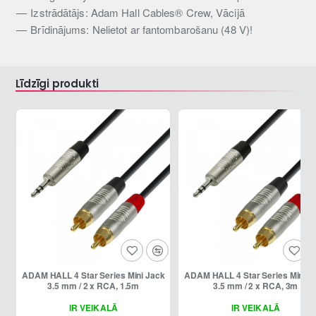
Izstrādātājs: Adam Hall Cables® Crew, Vācijā
Brīdinājums: Nelietot ar fantombarošanu (48 V)!
Līdzīgi produkti
ADAM HALL 4 Star Series Mini Jack
ADAM HALL 4 Star Series Mini Jack
3.5 mm / 2 x RCA, 1.5m
3.5 mm / 2 x RCA, 3m
IR VEIKALĀ
IR VEIKALĀ