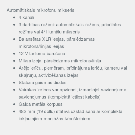
Automātiskais mikrofonu mikseris
4 kanāli
3 darbības režīmi: automātiskais režīms, prioritātes
režīms vai 4/1 kanālu mikseris
Balansētas XLR ieejas, pārslēdzamas
mikrofona/līnijas ieejas
12 V fantoma barošana
Miksa izeja, pārslēdzams mikrofons/līnija
Ārējo ierīču, piemēram, brīdinājuma ierīču, kameru vai
skaļruņu, aktivizēšanas izejas
Statusa gaismas diodes
Vairākas ierīces var apvienot, izmantojot savienojuma
savienojumus (komplektā ietilpst kabelis)
Galda metāla korpuss
482 mm (19 collu) statīva uzstādīšana ar komplektā
iekļautajiem montāžas kronšteiniem