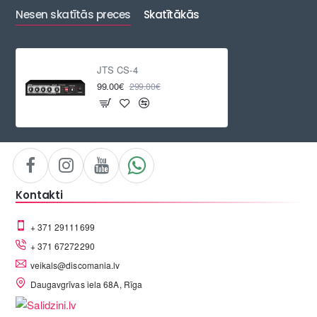
ATLAIDE
Nesen skatītās preces
Skatītākās
JTS CS-4
99.00€
299.00€
Kontakti
+ 371 29111699
+ 371 67272290
veikals@discomania.lv
Daugavgrīvas iela 68A, Rīga