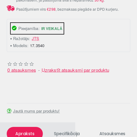
Pasūtījumiem virs
€298
, bezmaksas piegāde ar DPD kurjeru.
Pieejamība:
IR VEIKALĀ
Ražotājs:
JTS
Modelis:
17.3540
0 atsauksmes
-
Uzrakstīt atsauksmi par produktu
Jautā mums par produktu!
Apraksts
Specifikācija
Atsauksmes