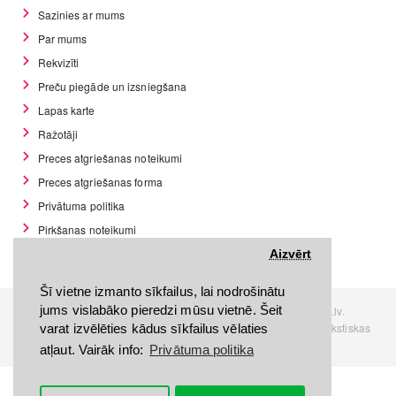
Sazinies ar mums
Par mums
Rekvizīti
Preču piegāde un izsniegšana
Lapas karte
Ražotāji
Preces atgriešanas noteikumi
Preces atgriešanas forma
Privātuma politika
Pirkšanas noteikumi
GDPR datu rīki
Aizvērt
Šī vietne izmanto sīkfailus, lai nodrošinātu
jums vislabāko pieredzi mūsu vietnē. Šeit
Visas tiesības rezervētas. Interneta veikals www.Discomania.lv.
Jebkuras Discomania.lv informācijas pārpublicēšana, bez rakstiskas
varat izvēlēties kādus sīkfailus vēlaties
atļaujas, stingri aizliegta.
atļaut. Vairāk info:
Privātuma politika