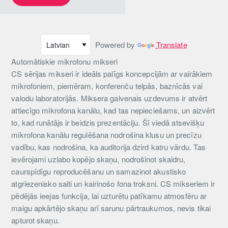
Powered by
Translate
Automātiskie mikrofonu mikseri
CS sērijas mikseri ir ideāls palīgs koncepcijām ar vairākiem
mikrofoniem, piemēram, konferenču telpās, baznīcās vai
valodu laboratorijās. Miksera galvenais uzdevums ir atvērt
attiecīgo mikrofona kanālu, kad tas nepieciešams, un aizvērt
to, kad runātājs ir beidzis prezentāciju. Šī viedā atsevišķu
mikrofona kanālu regulēšana nodrošina klusu un precīzu
vadību, kas nodrošina, ka auditorija dzird katru vārdu. Tas
ievērojami uzlabo kopējo skaņu, nodrošinot skaidru,
caurspīdīgu reproducēšanu un samazinot akustisko
atgriezenisko saiti un kairinošo fona troksni. CS mikseriem ir
pēdējās ieejas funkcija, lai uzturētu patīkamu atmosfēru ar
maigu apkārtējo skaņu arī sarunu pārtraukumos, nevis tikai
apturot skaņu.