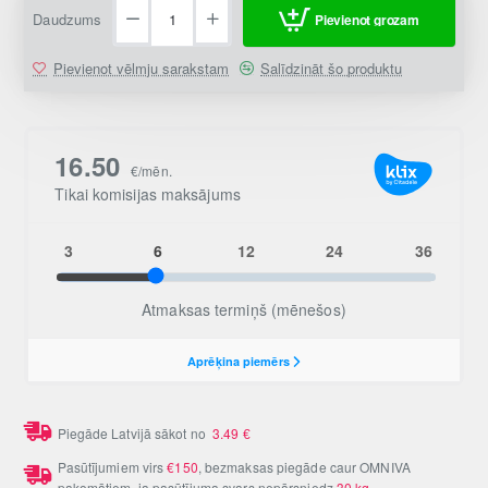
Daudzums
Pievienot grozam
Pievienot vēlmju sarakstam
Salīdzināt šo produktu
Piegāde Latvijā sākot no
3.49
€
Pasūtījumiem virs
€150
, bezmaksas piegāde caur OMNIVA
pakomātiem, ja pasūtījuma svars nepārsniedz
30 kg
.