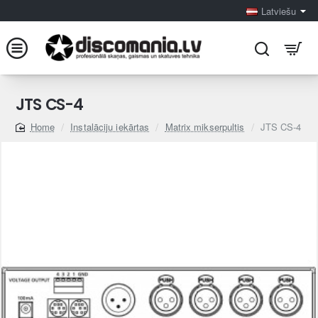
Latviešu
JTS CS-4
Instalāciju iekārtas
Matrix mikserpultis
JTS CS-4
home