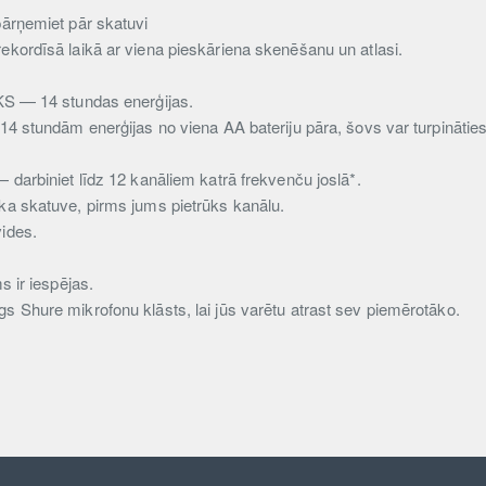
emiet pār skatuvi
ekordīsā laikā ar viena pieskāriena skenēšanu un atlasi.
— 14 stundas enerģijas.
14 stundām enerģijas no viena AA bateriju pāra, šovs var turpināties 
iniet līdz 12 kanāliem katrā frekvenču joslā*.
āka skatuve, pirms jums pietrūks kanālu.
vides.
ir iespējas.
s Shure mikrofonu klāsts, lai jūs varētu atrast sev piemērotāko.