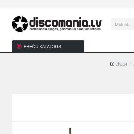
Meklēt...
PREČU KATALOGS
home