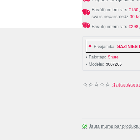
Pasūtījumiem virs
€150
svars nepārsniedz
30 k
Pasūtījumiem virs
€298
Pieejamība:
SAZINIES
Ražotājs:
Shure
Modelis:
3007265
0 atsauksme
Jautā mums par produktu