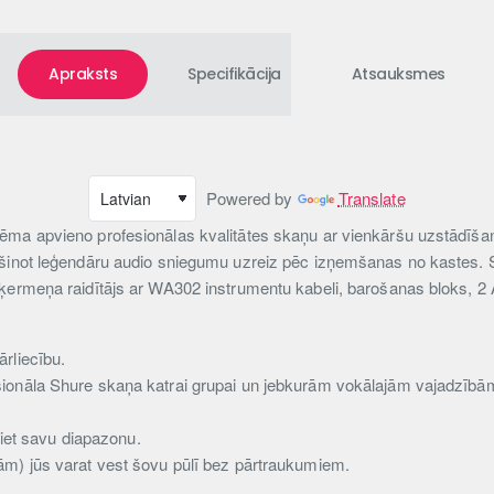
Apraksts
Specifikācija
Atsauksmes
Powered by
Translate
ma apvieno profesionālas kvalitātes skaņu ar vienkāršu uzstādīšan
ošinot leģendāru audio sniegumu uzreiz pēc izņemšanas no kastes. 
ķermeņa raidītājs ar WA302 instrumentu kabeli, barošanas bloks, 2 A
rliecību.
ionāla Shure skaņa katrai grupai un jebkurām vokālajām vajadzībā
t savu diapazonu.
ām) jūs varat vest šovu pūlī bez pārtraukumiem.