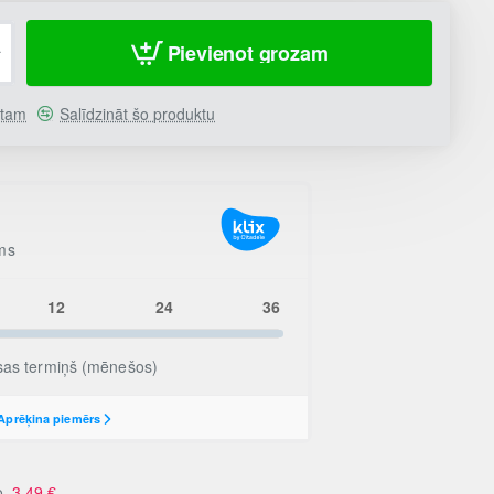
Pievienot grozam
stam
Salīdzināt šo produktu
no
3.49
€