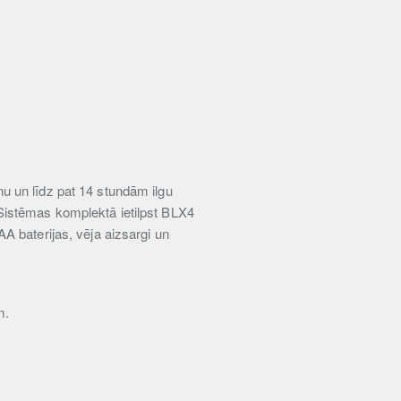
u un līdz pat 14 stundām ilgu
Sistēmas komplektā ietilpst BLX4
A baterijas, vēja aizsargi un
m.