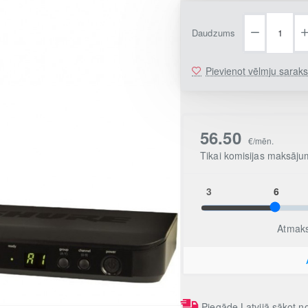
Daudzums
Pievienot vēlmju sarak
Piegāde Latvijā sākot 