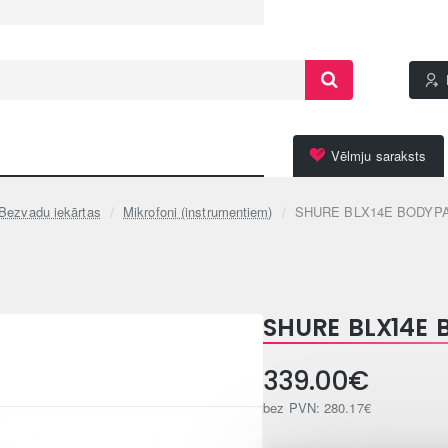
Vēlmju saraksts
Bezvadu iekārtas
Mikrofoni (instrumentiem)
SHURE BLX14E BODYP
SHURE BLX14E
339.00€
bez PVN: 280.17€