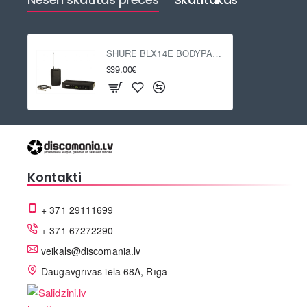
SHURE BLX14E BODYPACK SYSTEM
339.00€
Kontakti
+ 371 29111699
+ 371 67272290
veikals@discomania.lv
Daugavgrīvas iela 68A, Rīga