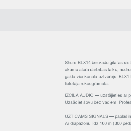
Shure BLX14 bezvadu ģitāras sistē
akumulatora darbības laiku, nodr
galda vienkanāla uztvērējs, BLX1 
lietotāja rokasgrāmata.
IZCILA AUDIO — uzstājieties ar pā
Uzsāciet šovu bez vadiem. Profes
UZTICAMS SIGNĀLS — paplašinie
Ar diapazonu līdz 100 m (300 pēd