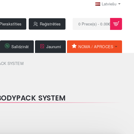
Latviešu
Pierakstīties
Reģistrēties
0 Prece(s) - 0.00€
Salīdzināt
Jaunumi
NOMA / APROCES
ACK SYSTEM
 BODYPACK SYSTEM