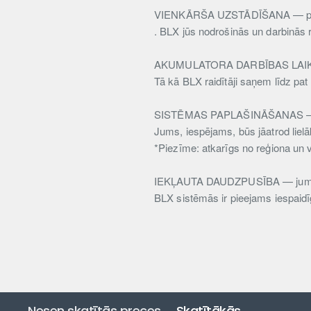
VIENKĀRŠA UZSTĀDĪŠANA — pārņ
. BLX jūs nodrošinās un darbinās r
AKUMULATORA DARBĪBAS LAIKS 
Tā kā BLX raidītāji saņem līdz pat 
SISTĒMAS PAPLAŠINĀŠANAS — darb
Jums, iespējams, būs jāatrod liel
*Piezīme: atkarīgs no reģiona un 
IEKĻAUTA DAUDZPUSĪBA — jums 
BLX sistēmās ir pieejams iespaidīg
Nesen skatītās preces
Skatītākās