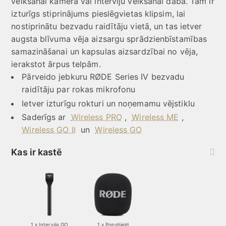
veikšanai kamerā vai interviju veikšanai dabā. Tam ir
izturīgs stiprinājums pieslēgvietas klipsim, lai
nostiprinātu bezvadu raidītāju vietā, un tas ietver
augsta blīvuma vēja aizsargu sprādzienbīstamības
samazināšanai un kapsulas aizsardzībai no vēja,
ierakstot ārpus telpām.
Pārveido jebkuru RØDE Series IV bezvadu
raidītāju par rokas mikrofonu
Ietver izturīgu rokturi un noņemamu vējstiklu
Saderīgs ar
Wireless PRO
,
Wireless ME
,
Wireless GO II
un
Wireless GO
Kas ir kastē
1 x Intervija GO
1 x Popshield