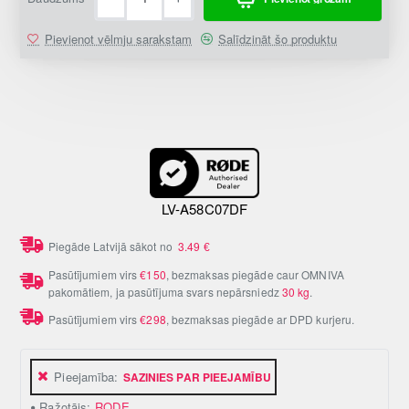
Pievienot vēlmju sarakstam
Salīdzināt šo produktu
LV-A58C07DF
Piegāde Latvijā sākot no
3.49
€
Pasūtījumiem virs
€150
, bezmaksas piegāde caur OMNIVA
pakomātiem, ja pasūtījuma svars nepārsniedz
30 kg
.
Pasūtījumiem virs
€298
, bezmaksas piegāde ar DPD kurjeru.
Pieejamība:
SAZINIES PAR PIEEJAMĪBU
Ražotājs:
RODE