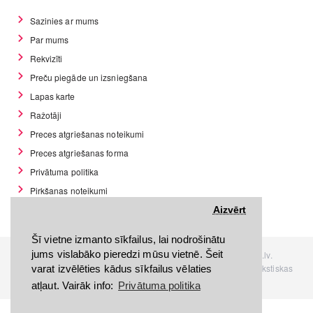
Sazinies ar mums
Par mums
Rekvizīti
Preču piegāde un izsniegšana
Lapas karte
Ražotāji
Preces atgriešanas noteikumi
Preces atgriešanas forma
Privātuma politika
Pirkšanas noteikumi
GDPR datu rīki
Aizvērt
Šī vietne izmanto sīkfailus, lai nodrošinātu
jums vislabāko pieredzi mūsu vietnē. Šeit
Visas tiesības rezervētas. Interneta veikals www.Discomania.lv.
Jebkuras Discomania.lv informācijas pārpublicēšana, bez rakstiskas
varat izvēlēties kādus sīkfailus vēlaties
atļaujas, stingri aizliegta.
atļaut. Vairāk info:
Privātuma politika