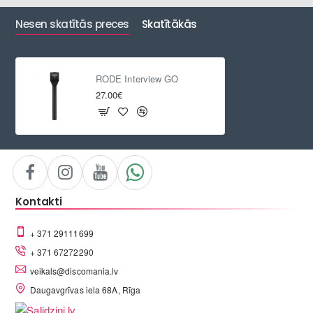
Nesen skatītās preces
Skatītākās
RODE Interview GO
27.00€
Kontakti
+ 371 29111699
+ 371 67272290
veikals@discomania.lv
Daugavgrīvas iela 68A, Rīga