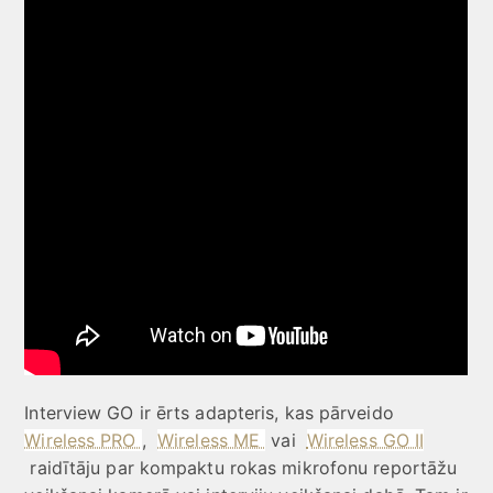
Interview GO ir ērts adapteris, kas pārveido
Wireless PRO
,
Wireless ME
vai
Wireless GO II
raidītāju par kompaktu rokas mikrofonu reportāžu