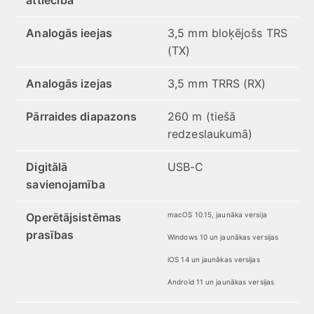
attiecība
Analogās ieejas
3,5 mm bloķējošs TRS
(TX)
Analogās izejas
3,5 mm TRRS (RX)
Pārraides diapazons
260 m (tiešā
redzeslaukumā)
Digitālā
USB-C
savienojamība
Operētājsistēmas
macOS 10.15, jaunāka versija
prasības
Windows 10 un jaunākas versijas
iOS 14 un jaunākas versijas
Android 11 un jaunākas versijas