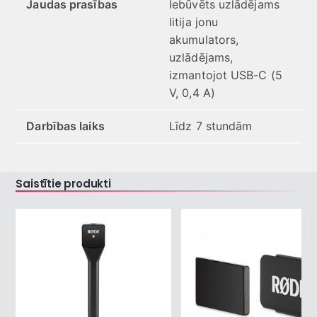
Jaudas prasības
Iebūvēts uzlādējams
litija jonu
akumulators,
uzlādējams,
izmantojot USB-C (5
V, 0,4 A)
Darbības laiks
Līdz 7 stundām
Saistītie produkti