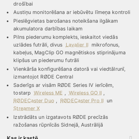
drošībai
Austiņu monitorēšana ar iebūvētu līmeņa kontroli
Pieslēgvietas barošanas noteikšana ilgākam
akumulatora darbības laikam
Pilns piederumu komplekts, ieskaitot viedās
uzlādes futrāli, divus
Lavalier II
mikrofonus,
kabeļus, MagClip GO magnētiskos stiprinājuma
klipšus un piederumu futrāli
Vienkārša konfigurēšana datorā vai viedtālrunī,
izmantojot RØDE Central
Saderīgs ar visām RØDE Series IV ierīcēm,
tostarp
Wireless ME
,
Wireless GO II
,
RØDECaster Duo
,
RØDECaster Pro II
un
Streamer X
Izstrādāts un izgatavots RØDE precīzās
ražošanas rūpnīcās Sidnejā, Austrālijā
Kas ir kastē