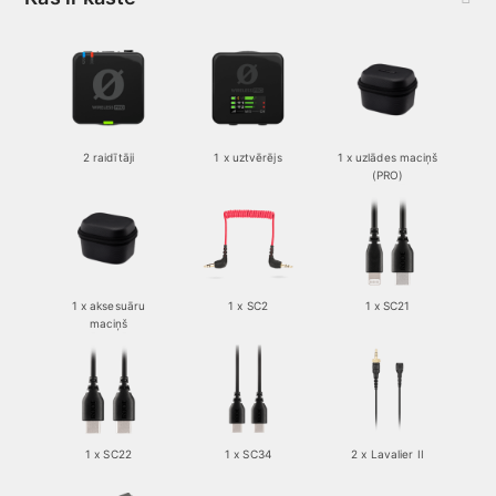
2 raidītāji
1 x uztvērējs
1 x uzlādes maciņš
(PRO)
1 x aksesuāru
1 x SC2
1 x SC21
maciņš
1 x SC22
1 x SC34
2 x Lavalier II