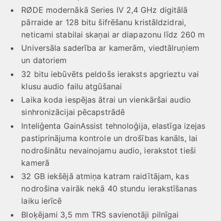
RØDE modernākā Series IV 2,4 GHz digitālā
pārraide ar 128 bitu šifrēšanu kristāldzidrai,
neticami stabilai skaņai ar diapazonu līdz 260 m
Universāla saderība ar kamerām, viedtālruņiem
un datoriem
32 bitu iebūvēts peldošs ieraksts apgrieztu vai
klusu audio failu atgūšanai
Laika koda iespējas ātrai un vienkāršai audio
sinhronizācijai pēcapstrādē
Inteliģenta GainAssist tehnoloģija, elastīga izejas
pastiprinājuma kontrole un drošības kanāls, lai
nodrošinātu nevainojamu audio, ierakstot tieši
kamerā
32 GB iekšējā atmiņa katram raidītājam, kas
nodrošina vairāk nekā 40 stundu ierakstīšanas
laiku ierīcē
Bloķējami 3,5 mm TRS savienotāji pilnīgai