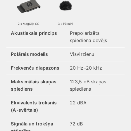
2 x MagClip GO
3 x Pūkaini
Akustiskais princips
Prepolarizēts
spiediena devējs
Polārais modelis
Visvirzienu
Frekvenču diapazons
20 Hz–20 kHz
Maksimālais skaņas
123,5 dB skaņas
spiediens
spiediens
Ekvivalents troksnis
22 dBA
(A-svērtais)
Signāla un trokšņa
72 dB