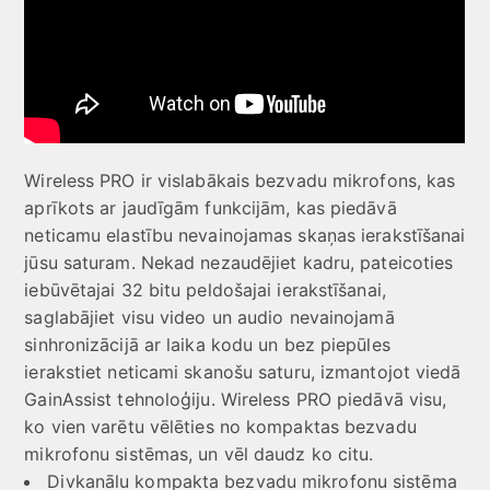
Wireless PRO ir vislabākais bezvadu mikrofons, kas
aprīkots ar jaudīgām funkcijām, kas piedāvā
neticamu elastību nevainojamas skaņas ierakstīšanai
jūsu saturam. Nekad nezaudējiet kadru, pateicoties
iebūvētajai 32 bitu peldošajai ierakstīšanai,
saglabājiet visu video un audio nevainojamā
sinhronizācijā ar laika kodu un bez piepūles
ierakstiet neticami skanošu saturu, izmantojot viedā
GainAssist tehnoloģiju. Wireless PRO piedāvā visu,
ko vien varētu vēlēties no kompaktas bezvadu
mikrofonu sistēmas, un vēl daudz ko citu.
Divkanālu kompakta bezvadu mikrofonu sistēma