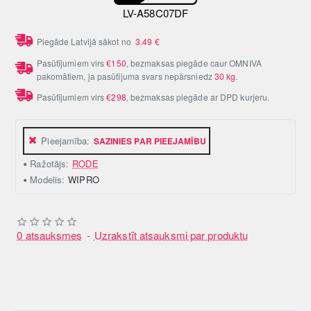
LV-A58C07DF
Piegāde Latvijā sākot no
3.49
€
Pasūtījumiem virs
€150
, bezmaksas piegāde caur OMNIVA
pakomātiem, ja pasūtījuma svars nepārsniedz
30 kg
.
Pasūtījumiem virs
€298
, bezmaksas piegāde ar DPD kurjeru.
Pieejamība:
SAZINIES PAR PIEEJAMĪBU
Ražotājs:
RODE
Modelis:
WIPRO
0 atsauksmes
-
Uzrakstīt atsauksmi par produktu