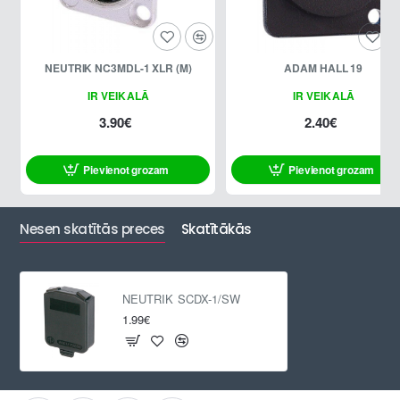
NEUTRIK NC3MDL-1 XLR (M)
ADAM HALL 19
IR VEIKALĀ
IR VEIKALĀ
3.90€
2.40€
Pievienot grozam
Pievienot grozam
Nesen skatītās preces
Skatītākās
NEUTRIK SCDX-1/SW
1.99€