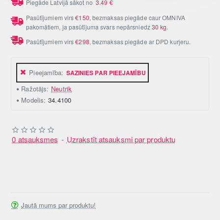
Piegāde Latvijā sākot no
3.49
€
Pasūtījumiem virs
€150
, bezmaksas piegāde caur OMNIVA
pakomātiem, ja pasūtījuma svars nepārsniedz
30 kg
.
Pasūtījumiem virs
€298
, bezmaksas piegāde ar DPD kurjeru.
Pieejamība:
SAZINIES PAR PIEEJAMĪBU
Ražotājs:
Neutrik
Modelis:
34.4100
0 atsauksmes
-
Uzrakstīt atsauksmi par produktu
Jautā mums par produktu!