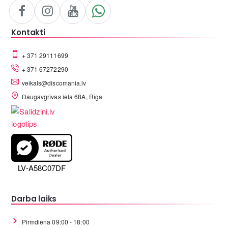
Kontakti
+ 371 29111699
+ 371 67272290
veikals@discomania.lv
Daugavgrīvas iela 68A, Rīga
LV-A58C07DF
Darba laiks
Pirmdiena 09:00 - 18:00