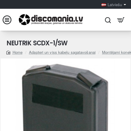
Latviešu
NEUTRIK SCDX-1/SW
Adapteri un viss kabeļu sagatavošanai
Montējami konek
home