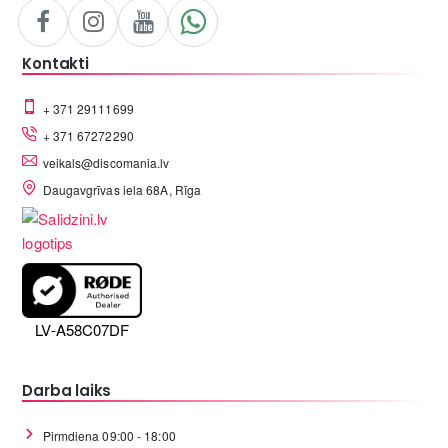
Kontakti
+ 371 29111699
+ 371 67272290
veikals@discomania.lv
Daugavgrīvas iela 68A, Rīga
LV-A58C07DF
Darba laiks
Pirmdiena 09:00 - 18:00