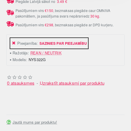
Piegāde Latvijā sākot no
3.49
€
Pasūtījumiem virs
€150
, bezmaksas piegāde caur OMNIVA
pakomātiem, ja pasūtījuma svars nepārsniedz
30 kg
.
Pasūtījumiem virs
€298
, bezmaksas piegāde ar DPD kurjeru.
Pieejamība:
SAZINIES PAR PIEEJAMĪBU
Ražotājs:
REAN / NEUTRIK
Modelis:
NYS322G
0 atsauksmes
-
Uzrakstīt atsauksmi par produktu
Jautā mums par produktu!