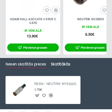
ADAM HALL K4CCAT6 4 STAR C
NEUTRIK NC5MXX
CAT6
IR VEIKALĀ
IR VEIKALĀ
6.50€
13.90€
Pievienot grozam
Pievienot grozam
Nesen skatītās preces
Skatītākās
REAN / NEUTRIK NYS322G
1.70€