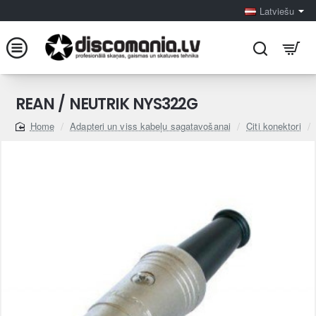
Latviešu
REAN / NEUTRIK NYS322G
Adapteri un viss kabeļu sagatavošanai
Citi konektori
home