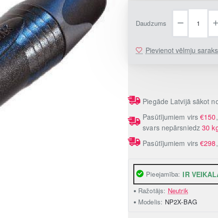
Daudzums
Pievienot vēlmju sarak
Piegāde Latvijā sākot 
Pasūtījumiem virs
€150
svars nepārsniedz
30 k
Pasūtījumiem virs
€298
Pieejamība:
IR VEIKAL
Ražotājs:
Neutrik
Modelis:
NP2X-BAG