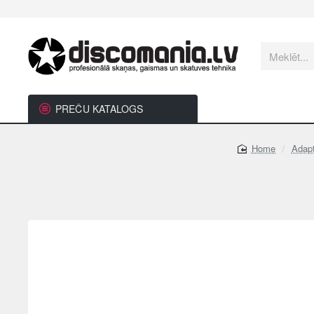
Meklēt...
PREČU KATALOGS
Adapt
home