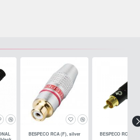
ONAL
BESPECO RCA (F), silver
BESPECO RCA (M),
 black