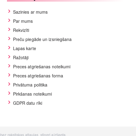
Sazinies ar mums
Par mums
Rekvizīti
Preču piegāde un izsniegšana
Lapas karte
Ražotāji
Preces atgriešanas noteikumi
Preces atgriešanas forma
Privātuma politika
Pirkšanas noteikumi
GDPR datu rīki
z rakstiskas atļaujas, stingri aizliegta.