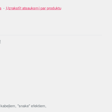
s
-
Uzrakstīt atsauksmi par produktu
!
kabeļiem, "snake" efektiem,