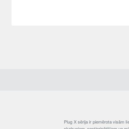
Plug X sērija ir piemērota visām
skaļruņiem, pastiprinātājiem un m