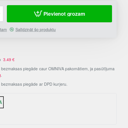
Pievienot grozam
stam
Salīdzināt šo produktu
no
3.49
€
, bezmaksas piegāde caur OMNIVA pakomātiem, ja pasūtījuma
g
.
, bezmaksas piegāde ar DPD kurjeru.
Ā