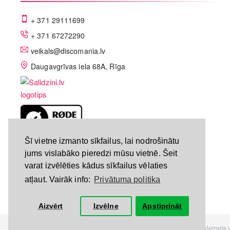
+ 371 29111699
+ 371 67272290
veikals@discomania.lv
Daugavgrīvas iela 68A, Rīga
LV-A58C07DF
Šī vietne izmanto sīkfailus, lai nodrošinātu
jums vislabāko pieredzi mūsu vietnē. Šeit
varat izvēlēties kādus sīkfailus vēlaties
atļaut. Vairāk info:
Privātuma politika
Aizvērt
Izvēlne
Apstiprināt
Visas tiesības rezervētas. Interneta