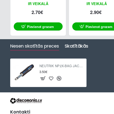
IR VEIKALĀ
IR VEIKALĀ
2.70€
2.90€
Pievienot grozam
Pievienot grozam
Nesen skatītās preces
Skatītākās
NEUTRIK NP2X-BAG JACK mono (M)
3.50€
Kontakti