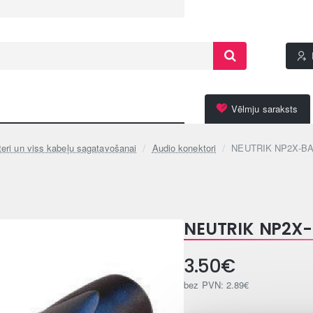
Vēlmju saraksts
eri un viss kabeļu sagatavošanai
Audio konektori
NEUTRIK NP2X-BA
NEUTRIK NP2X
3.50€
bez PVN: 2.89€