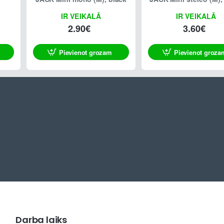
IR VEIKALĀ
IR VEIKALĀ
2.90€
3.60€
Pievienot grozam
Pievienot groza
Darba laiks