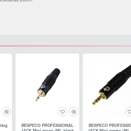
plug
BESPECO PROFESSIONAL
BESPECO PROFESSI
JACK Mini mono (M), black
JACK Mini stereo (M),