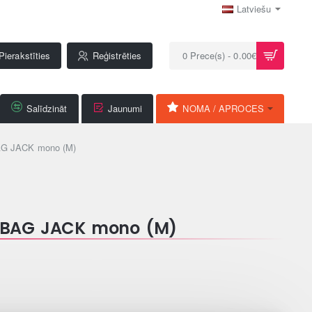
Latviešu
Pierakstīties
Reģistrēties
0 Prece(s) - 0.00€
Salīdzināt
Jaunumi
NOMA / APROCES
G JACK mono (M)
-BAG JACK mono (M)