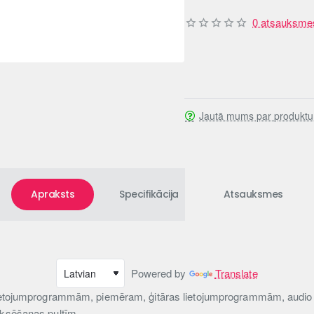
0 atsauksme
Jautā mums par produktu
Apraksts
Specifikācija
Atsauksmes
Powered by
Translate
 lietojumprogrammām, piemēram, ģitāras lietojumprogrammām, audio 
iksēšanas pultīm.