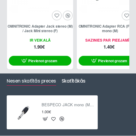
OMNITRONIC Adapter Jack stereo (M)
OMNITRONIC Adapter RCA (F) / J
/ Jack Mini stereo (F)
mono (M)
IR VEIKALĀ
SAZINIES PAR PIEEJAMĪBU
1.90€
1.40€
Pievienot grozam
Pievienot grozam
Nesen skatītās preces
Skatītākās
BESPECO JACK mono (M) / RCA (F)
1.00€