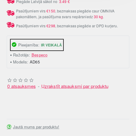
Piegāde Latvijā sākot no
3.49
€
Pasūtījumiem virs
€150
, bezmaksas piegāde caur OMNIVA
pakomātiem, ja pasūtījuma svars nepārsniedz
30 kg
.
Pasūtījumiem virs
€298
, bezmaksas piegāde ar DPD kurjeru.
Pieejamība:
IR VEIKALĀ
Ražotājs:
Bespeco
Modelis:
AD65
0 atsauksmes
-
Uzrakstīt atsauksmi par produktu
Jautā mums par produktu!