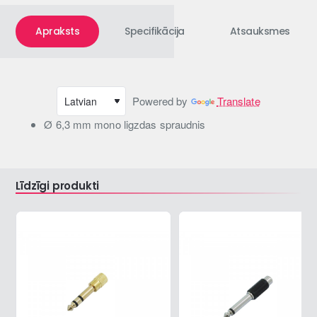
Apraksts
Specifikācija
Atsauksmes
Powered by
Translate
Ø 6,3 mm mono ligzdas spraudnis
Līdzīgi produkti