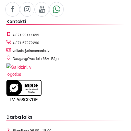
Kontakti
+ 371 29111699
+ 371 67272290
veikals@discomania.lv
Daugavgrīvas iela 68A, Rīga
LV-A58C07DF
Darba laiks
Pirmdiena 09:00 - 18:00