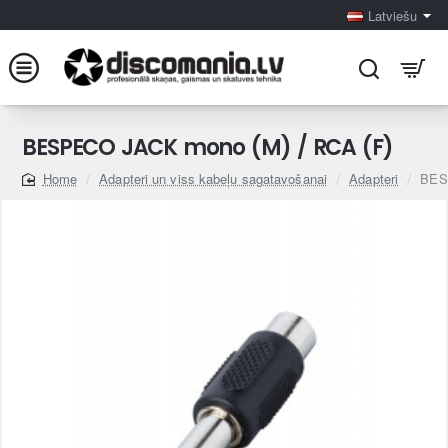
Latviešu
BESPECO JACK mono (M) / RCA (F)
Adapteri un viss kabeļu sagatavošanai
Adapteri
BES
home