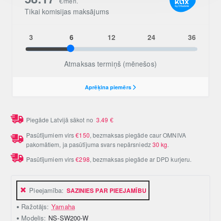
Piegāde Latvijā sākot no
3.49
€
Pasūtījumiem virs
€150
, bezmaksas piegāde caur OMNIVA
pakomātiem, ja pasūtījuma svars nepārsniedz
30 kg
.
Pasūtījumiem virs
€298
, bezmaksas piegāde ar DPD kurjeru.
Pieejamība:
SAZINIES PAR PIEEJAMĪBU
Ražotājs:
Yamaha
Modelis:
NS-SW200-W