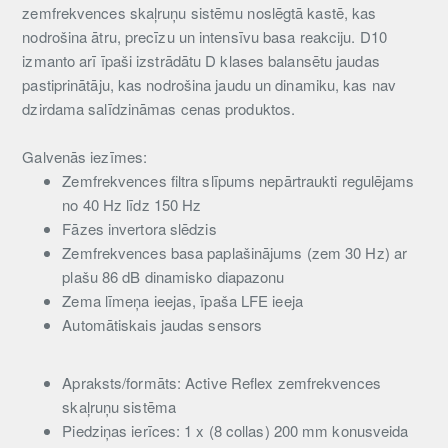
zemfrekvences skaļruņu sistēmu noslēgtā kastē, kas
nodrošina ātru, precīzu un intensīvu basa reakciju. D10
izmanto arī īpaši izstrādātu D klases balansētu jaudas
pastiprinātāju, kas nodrošina jaudu un dinamiku, kas nav
dzirdama salīdzināmas cenas produktos.
Galvenās iezīmes:
Zemfrekvences filtra slīpums nepārtraukti regulējams
no 40 Hz līdz 150 Hz
Fāzes invertora slēdzis
Zemfrekvences basa paplašinājums (zem 30 Hz) ar
plašu 86 dB dinamisko diapazonu
Zema līmeņa ieejas, īpaša LFE ieeja
Automātiskais jaudas sensors
Apraksts/formāts: Active Reflex zemfrekvences
skaļruņu sistēma
Piedziņas ierīces: 1 x (8 collas) 200 mm konusveida