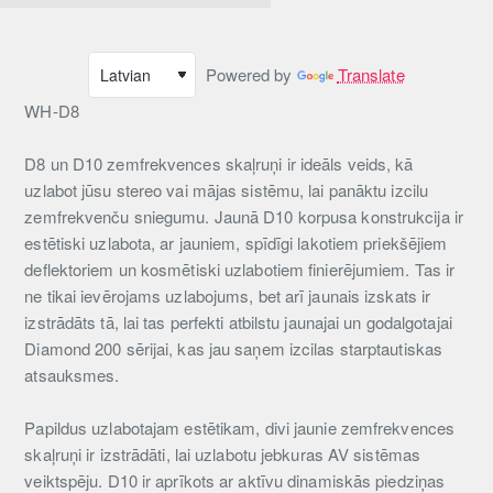
Powered by
Translate
WH-D8
D8 un D10 zemfrekvences skaļruņi ir ideāls veids, kā
uzlabot jūsu stereo vai mājas sistēmu, lai panāktu izcilu
zemfrekvenču sniegumu. Jaunā D10 korpusa konstrukcija ir
estētiski uzlabota, ar jauniem, spīdīgi lakotiem priekšējiem
deflektoriem un kosmētiski uzlabotiem finierējumiem. Tas ir
ne tikai ievērojams uzlabojums, bet arī jaunais izskats ir
izstrādāts tā, lai tas perfekti atbilstu jaunajai un godalgotajai
Diamond 200 sērijai, kas jau saņem izcilas starptautiskas
atsauksmes.
Papildus uzlabotajam estētikam, divi jaunie zemfrekvences
skaļruņi ir izstrādāti, lai uzlabotu jebkuras AV sistēmas
veiktspēju. D10 ir aprīkots ar aktīvu dinamiskās piedziņas