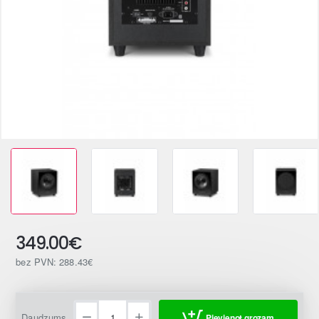
349.00€
bez PVN: 288.43€
Daudzums
Pievienot grozam