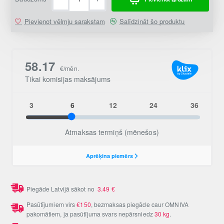
Pievienot vēlmju sarakstam
Salīdzināt šo produktu
Piegāde Latvijā sākot no
3.49
€
Pasūtījumiem virs
€150
, bezmaksas piegāde caur OMNIVA
pakomātiem, ja pasūtījuma svars nepārsniedz
30 kg
.