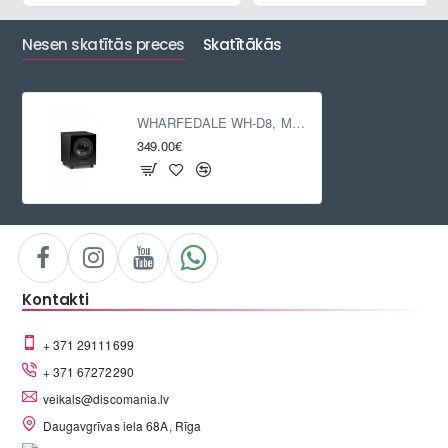
Nesen skatītās preces
Skatītākās
WHARFEDALE WH-D8, Melns
349.00€
Kontakti
+ 371 29111699
+ 371 67272290
veikals@discomania.lv
Daugavgrīvas iela 68A, Rīga