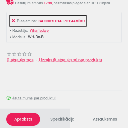
Pasūtījumiem virs
€298
, bezmaksas piegāde ar DPD kurjeru.
Pieejamība:
SAZINIES PAR PIEEJAMĪBU
Ražotājs:
Wharfedale
Modelis:
WH-D8-B
0 atsauksmes
-
Uzrakstīt atsauksmi par produktu
Jautā mums par produktu!
Apraksts
Specifikācija
Atsauksmes