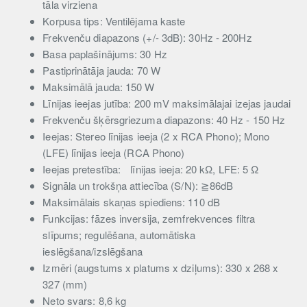
tāla virziena
Korpusa tips: Ventilējama kaste
Frekvenču diapazons (+/- 3dB): 30Hz - 200Hz
Basa paplašinājums: 30 Hz
Pastiprinātāja jauda: 70 W
Maksimālā jauda: 150 W
Līnijas ieejas jutība: 200 mV maksimālajai izejas jaudai
Frekvenču šķērsgriezuma diapazons: 40 Hz - 150 Hz
Ieejas: Stereo līnijas ieeja (2 x RCA Phono); Mono
(LFE) līnijas ieeja (RCA Phono)
Ieejas pretestība:
līnijas ieeja: 20 kΩ, LFE: 5 Ω
Signāla un trokšņa attiecība (S/N): ≧86dB
Maksimālais skaņas spiediens: 110 dB
Funkcijas: fāzes inversija, zemfrekvences filtra
slīpums; regulēšana, automātiska
ieslēgšana/izslēgšana
Izmēri (augstums x platums x dziļums): 330 x 268 x
327 (mm)
Neto svars: 8,6 kg