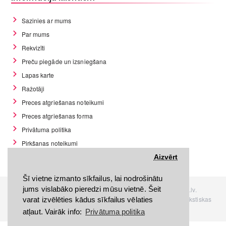
Sazinies ar mums
Par mums
Rekvizīti
Preču piegāde un izsniegšana
Lapas karte
Ražotāji
Preces atgriešanas noteikumi
Preces atgriešanas forma
Privātuma politika
Pirkšanas noteikumi
GDPR datu rīki
Aizvērt
Šī vietne izmanto sīkfailus, lai nodrošinātu
jums vislabāko pieredzi mūsu vietnē. Šeit
Visas tiesības rezervētas. Interneta veikals www.Discomania.lv.
Jebkuras Discomania.lv informācijas pārpublicēšana, bez rakstiskas
varat izvēlēties kādus sīkfailus vēlaties
atļaujas, stingri aizliegta.
atļaut. Vairāk info:
Privātuma politika