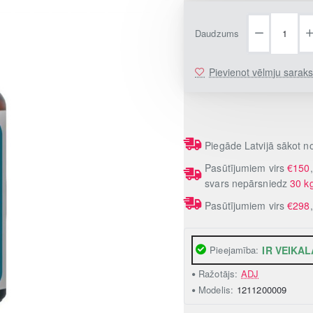
Daudzums
Pievienot vēlmju sarak
Piegāde Latvijā sākot 
Pasūtījumiem virs
€150
svars nepārsniedz
30 k
Pasūtījumiem virs
€298
Pieejamība:
IR VEIKAL
Ražotājs:
ADJ
Modelis:
1211200009