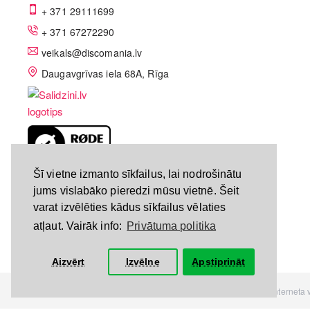
+ 371 29111699
+ 371 67272290
veikals@discomania.lv
Daugavgrīvas iela 68A, Rīga
LV-A58C07DF
Šī vietne izmanto sīkfailus, lai nodrošinātu
jums vislabāko pieredzi mūsu vietnē. Šeit
varat izvēlēties kādus sīkfailus vēlaties
atļaut. Vairāk info:
Privātuma politika
Aizvērt
Izvēlne
Apstiprināt
Visas tiesības rezervētas. Interneta