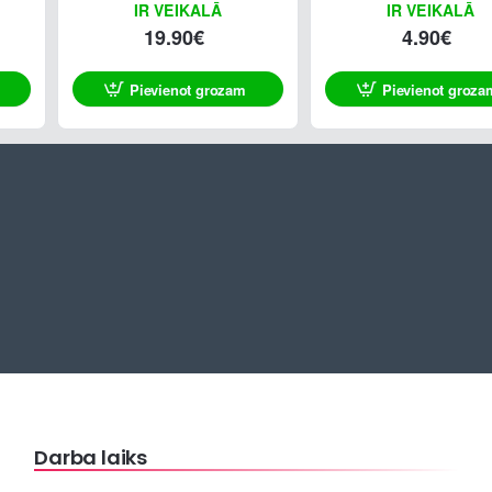
IR VEIKALĀ
IR VEIKALĀ
19.90€
4.90€
Pievienot grozam
Pievienot groza
Darba laiks