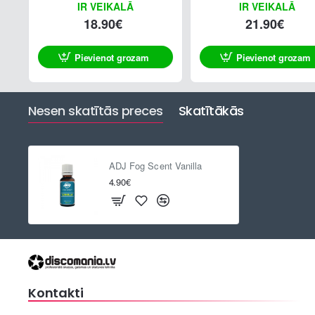
IR VEIKALĀ
IR VEIKALĀ
18.90€
21.90€
Pievienot grozam
Pievienot grozam
Nesen skatītās preces
Skatītākās
ADJ Fog Scent Vanilla
4.90€
Kontakti