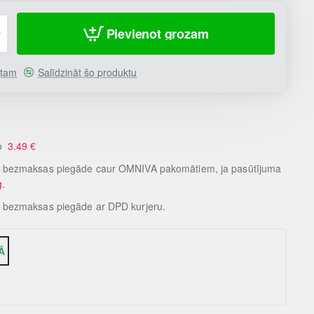
Pievienot grozam
stam
Salīdzināt šo produktu
no
3.49
€
, bezmaksas piegāde caur OMNIVA pakomātiem, ja pasūtījuma
g
.
, bezmaksas piegāde ar DPD kurjeru.
Ā