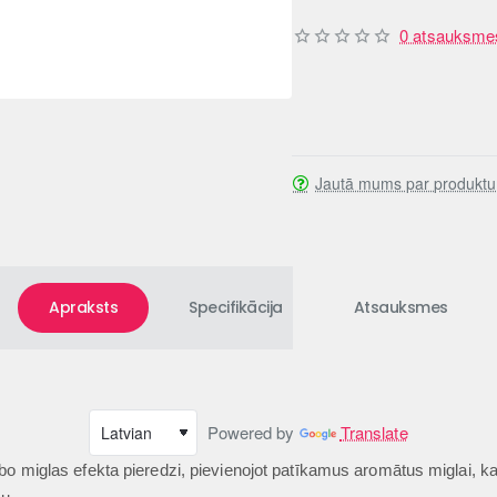
0 atsauksme
Jautā mums par produktu
Apraksts
Specifikācija
Atsauksmes
Powered by
Translate
bo miglas efekta pieredzi, pievienojot patīkamus aromātus miglai, k