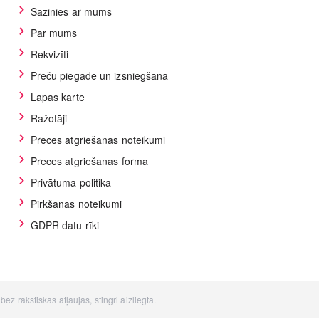
Sazinies ar mums
Par mums
Rekvizīti
Preču piegāde un izsniegšana
Lapas karte
Ražotāji
Preces atgriešanas noteikumi
Preces atgriešanas forma
Privātuma politika
Pirkšanas noteikumi
GDPR datu rīki
z rakstiskas atļaujas, stingri aizliegta.