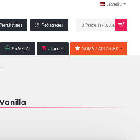
Latviešu
Pierakstīties
Reģistrēties
0 Prece(s) - 0.00€
Salīdzināt
Jaunumi
NOMA / APROCES
la
Vanilla