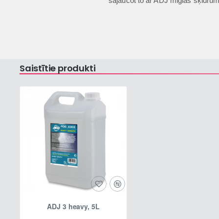
sajaucot to ar ADJ miglas šķidrum
Saistītie produkti
ADJ 3 heavy, 5L