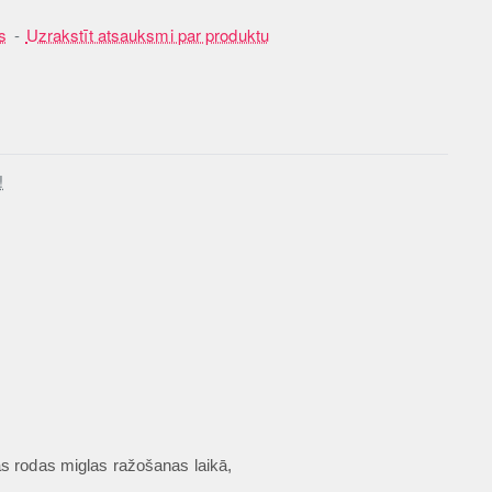
s
-
Uzrakstīt atsauksmi par produktu
!
as rodas miglas ražošanas laikā,