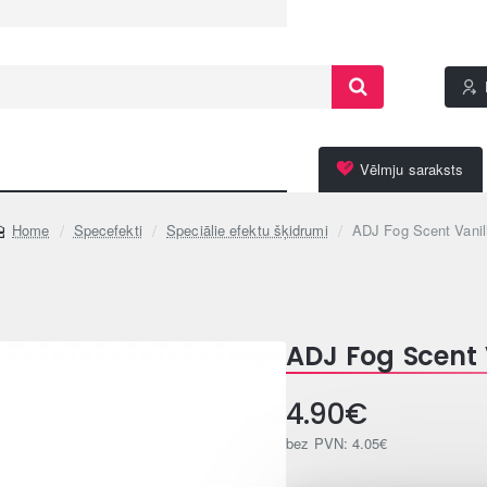
Vēlmju saraksts
Specefekti
Speciālie efektu šķidrumi
ADJ Fog Scent Vanil
home
ADJ Fog Scent 
4.90€
bez PVN: 4.05€