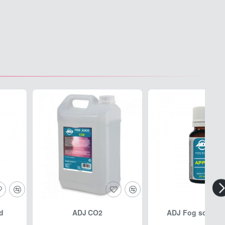
id
ADJ CO2
ADJ Fog scent A