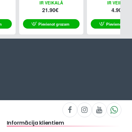
IR VEIKALĀ
IR VEIKALĀ
21.90€
4.90€
m
Pievienot grozam
Pievienot gro
Informācija klientiem