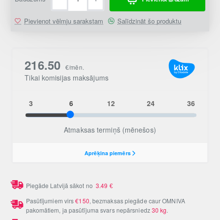
Pievienot vēlmju sarakstam
Salīdzināt šo produktu
Piegāde Latvijā sākot no
3.49
€
Pasūtījumiem virs
€150
, bezmaksas piegāde caur OMNIVA
pakomātiem, ja pasūtījuma svars nepārsniedz
30 kg
.