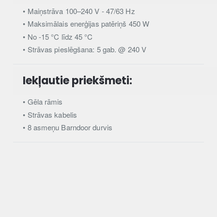
• Maiņstrāva 100–240 V - 47/63 Hz
• Maksimālais enerģijas patēriņš 450 W
• No -15 °C līdz 45 °C
• Strāvas pieslēgšana: 5 gab. @ 240 V
Iekļautie priekšmeti:
• Gēla rāmis
• Strāvas kabelis
• 8 asmeņu Barndoor durvis