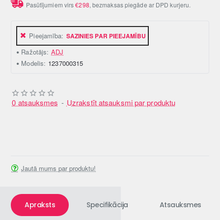
Pasūtījumiem virs
€298
, bezmaksas piegāde ar DPD kurjeru.
Pieejamība:
SAZINIES PAR PIEEJAMĪBU
Ražotājs:
ADJ
Modelis:
1237000315
0 atsauksmes
-
Uzrakstīt atsauksmi par produktu
Jautā mums par produktu!
Apraksts
Specifikācija
Atsauksmes