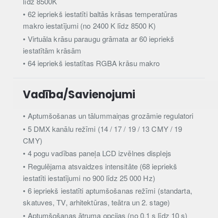
līdz 8500K
• 62 iepriekš iestatīti baltās krāsas temperatūras
makro iestatījumi (no 2400 K līdz 8500 K)
• Virtuāla krāsu paraugu grāmata ar 60 iepriekš
iestatītām krāsām
• 64 iepriekš iestatītas RGBA krāsu makro
Vadība/Savienojumi
• Aptumšošanas un tālummaiņas grozāmie regulatori
• 5 DMX kanālu režīmi (14 / 17 / 19 / 13 CMY / 19
CMY)
• 4 pogu vadības paneļa LCD izvēlnes displejs
• Regulējama atsvaidzes intensitāte (68 iepriekš
iestatīti iestatījumi no 900 līdz 25 000 Hz)
• 6 iepriekš iestatīti aptumšošanas režīmi (standarta,
skatuves, TV, arhitektūras, teātra un 2. stage)
• Aptumšošanas ātruma opcijas (no 0,1 s līdz 10 s)