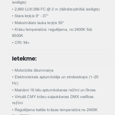
ieslēgts)
• 2,860 LUX/266 FC @ 2 m (tālināts/pilnībā ieslēgts)
• Stara leņķis 9° - 37°
• Maksimālais lauka leņķis 50°
• Krāsu temperatūra: regulējama, no 2400K līdz
8500K
• CRI: 94+
Ietekme:
• Motorizēta tālummaiņa
• Elektroniskais aptumšotājs un stroboskops (1–20
Hz)
• Maināmi 16 bitu aptumšošanas režīmi un līknes
• Virtuāli CMY krāsu sajaukšanas DMX vadības
režīmi
• Regulējama baltās krāsas temperatūra no 2400K