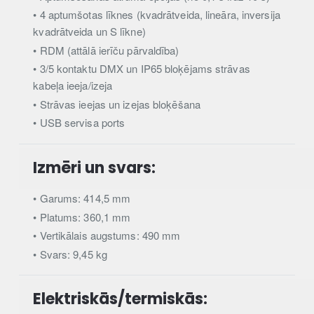
• 4 aptumšotas līknes (kvadrātveida, lineāra, inversija
kvadrātveida un S līkne)
• RDM (attālā ierīču pārvaldība)
• 3/5 kontaktu DMX un IP65 bloķējams strāvas
kabeļa ieeja/izeja
• Strāvas ieejas un izejas bloķēšana
• USB servisa ports
Izmēri un svars:
• Garums: 414,5 mm
• Platums: 360,1 mm
• Vertikālais augstums: 490 mm
• Svars: 9,45 kg
Elektriskās/termiskās: