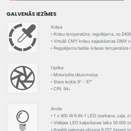
GALVENĀS IEZĪMES
Krāsa
• Krāsu temperatūra: regulējama, no 240
• Virtuāli CMY krāsu sajaukšanas DMX v
• Regulējama baltās krāsas temperatūra 
Optika
• Motorizēta tālummaiņa
• Stara leņķis 9° - 37°
• CRI: 94+
Avots
• 1 x 400 W 6-IN-1 LED (sarkana, zaļa, zil
• Vidējais LED kalpošanas laiks 50 000 s
• Kopējā gaismas plūsma 9,237 lūmeni (pilnī