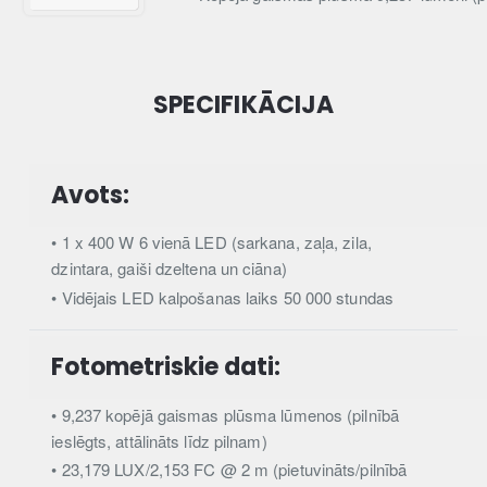
SPECIFIKĀCIJA
Avots:
• 1 x 400 W 6 vienā LED (sarkana, zaļa, zila,
dzintara, gaiši dzeltena un ciāna)
• Vidējais LED kalpošanas laiks 50 000 stundas
Fotometriskie dati:
• 9,237 kopējā gaismas plūsma lūmenos (pilnībā
ieslēgts, attālināts līdz pilnam)
• 23,179 LUX/2,153 FC @ 2 m (pietuvināts/pilnībā