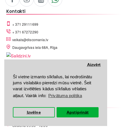
Kontakti
+ 371 29111699
+ 371 67272290
veikals@discomania.lv
Daugavgrīvas iela 68A, Rīga
Aizvērt
Šī vietne izmanto sīkfailus, lai nodrošinātu
jums vislabāko pieredzi mūsu vietnē. Šeit
LV-A58C07DF
varat izvēlēties kādus sīkfailus vēlaties
atļaut. Vairāk info:
Privātuma politika
Darba laiks
Izvēlne
Apstiprināt
Pirmdiena 09:00 - 18:00
Otrdiena 09:00 - 18:00