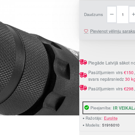
Daudzums
Pievienot vēlmju sarak
Piegāde Latvijā sākot 
Pasūtījumiem virs
€150
svars nepārsniedz
30 k
Pasūtījumiem virs
€298
Pieejamība:
IR VEIKAL
Ražotājs:
Eurolite
Modelis:
51916010