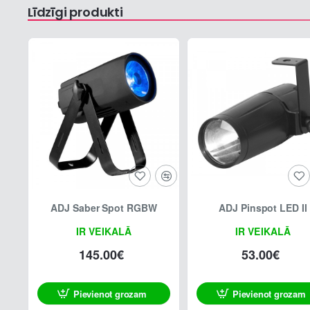
Līdzīgi produkti
ADJ Saber Spot RGBW
ADJ Pinspot LED II
IR VEIKALĀ
IR VEIKALĀ
145.00€
53.00€
Pievienot grozam
Pievienot grozam