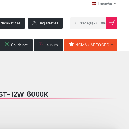
Latviešu
Pierakstīties
Reģistrēties
0 Prece(s) - 0.00€
Salīdzināt
Jaunumi
NOMA / APROCES
PST-12W 6000K