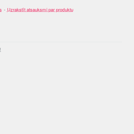
s
-
Uzrakstīt atsauksmi par produktu
!