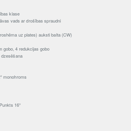
zības klase
trāvas vads ar drošības spraudni
oshēma uz plates) auksti balta (CW)
em gobo, 4 redukcijas gobo
s dzesēšana
2° monohroms
Punkts 16°