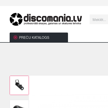
Meklēt...
PREČU KATALOGS