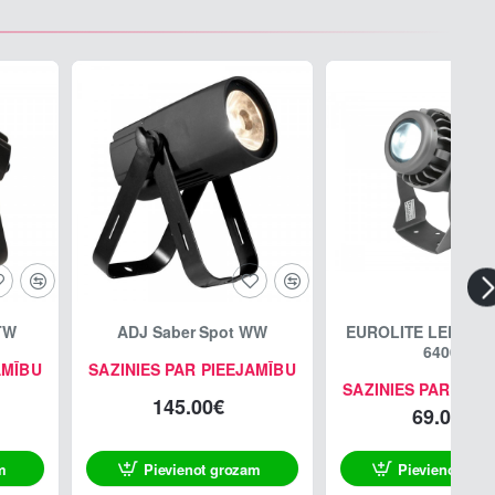
TW
ADJ Saber Spot WW
EUROLITE LED IP P
6400K
AMĪBU
SAZINIES PAR PIEEJAMĪBU
SAZINIES PAR PIE
145.00€
69.00€
m
Pievienot grozam
Pievienot gro