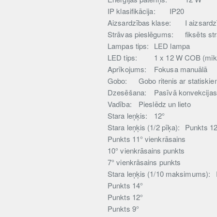
IP klasifikācija:
IP20
Aizsardzības klase:
I aizsard
Strāvas pieslēgums:
fiksēts s
Lampas tips:
LED lampa
LED tips:
1 x 12 W COB (mikr
Aprīkojums:
Fokusa manuālā
Gobo:
Gobo ritenis ar statiski
Dzesēšana:
Pasīvā konvekcija
Vadība:
Pieslēdz un lieto
Stara leņķis:
12°
Stara leņķis (1/2 pīķa):
Punkts 1
Punkts 11° vienkrāsains
10° vienkrāsains punkts
7° vienkrāsains punkts
Stara leņķis (1/10 maksimums):
Punkts 14°
Punkts 12°
Punkts 9°