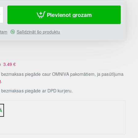
Pievienot grozam
stam
Salīdzināt šo produktu
no
3.49
€
, bezmaksas piegāde caur OMNIVA pakomātiem, ja pasūtījuma
g
.
, bezmaksas piegāde ar DPD kurjeru.
Ā