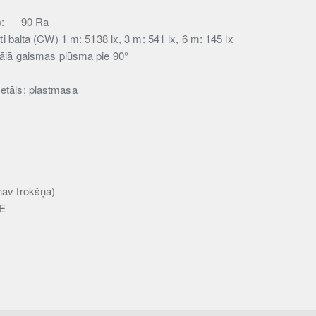
):
90 Ra
i balta (CW) 1 m: 5138 lx, 3 m: 541 lx, 6 m: 145 lx
ālā gaismas plūsma pie 90°
metāls; plastmasa
nav trokšņa)
E