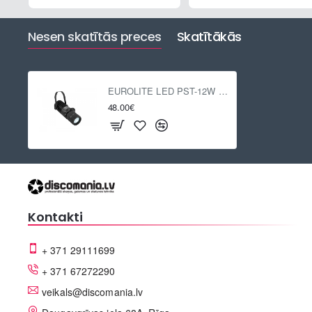
Nesen skatītās preces
Skatītākās
EUROLITE LED PST-12W 6000K
48.00€
Kontakti
+ 371 29111699
+ 371 67272290
veikals@discomania.lv