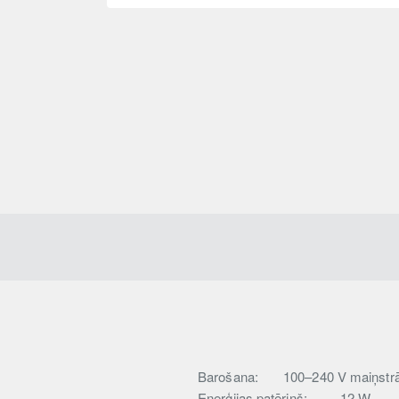
Barošana:
100–240 V maiņstr
Enerģijas patēriņš:
12 W