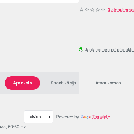
0 atsauksme
Jautā mums par produktu
Apraksts
Specifikācija
Atsauksmes
Powered by
Translate
āva, 50/60 Hz