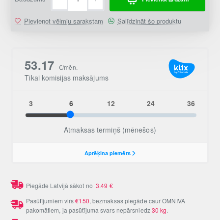
Pievienot vēlmju sarakstam
Salīdzināt šo produktu
Piegāde Latvijā sākot no
3.49
€
Pasūtījumiem virs
€150
, bezmaksas piegāde caur OMNIVA
pakomātiem, ja pasūtījuma svars nepārsniedz
30 kg
.