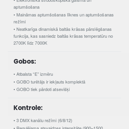
aptumšošana
• Maināmas aptumšošanas līknes un aptumšošanas
režīmi
• Neatkarīga dinamiskā baltās krāsas pārslēgšanas
funkcija, kas sasniedz baltās krāsas temperatūru no
2700K līdz 7000K
Gobos:
• Atbalsta “E” izmēru
• GOBO turētājs ir iekļauts komplektā
• GOBO tiek pārdoti atsevišķi
Kontrole:
• 3 DMX kanālu režīmi (6/8/12)
• Regulējama atsvaidzes intensitāte (900–1500,