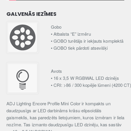
GALVENĀS IEZĪMES
Gobo
• Atbalsta “E” izmēru
• GOBO turētājs ir iekļauts komplektā
• GOBO tiek pārdoti atsevišķi
Avots
• 16 x 3,5 W RGBWAL LED dzinējs
• CRI: >86 / 300 kopējie lūmeni (4200 CT
ADJ Lighting Encore Profile Mini Color ir kompakts un
daudzpusīgs ar LED darbināms krāsu elipsoidāls
gaismeklis, kas paredzēts lietojumiem, kuros izmēram ir liela
nozīme. Tas izmanto daudzpusīgu LED dzinēju, kas sastāv