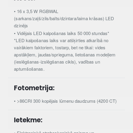
• 16 x 3,5 W RGBWAL
(sarkans/zaļš/zils/balts/dzintara/laima krāsas) LED
dzinējs
• Vidējais LED kalpošanas laiks 50 000 stundas*
*LED kalpošanas laiks var atšķirties atkarībā no
vairākiem faktoriem, tostarp, bet ne tikai: vides
apstākļiem, jaudas/sprieguma, lietošanas modeļiem
(ieslēgšanas-izslēgšanas cikls), vadības un
aptumšošanas.
Fotometrija:
• >86CRI 300 kopējais lūmenu daudzums (4200 CT)
Ietekme:
• Elektroniskā stroboskopiskā gaisma un