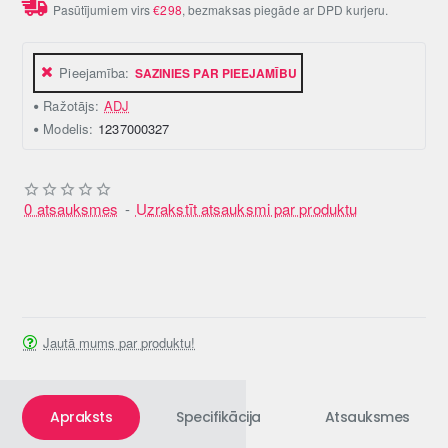
Pasūtījumiem virs
€298
, bezmaksas piegāde ar DPD kurjeru.
Pieejamība:
SAZINIES PAR PIEEJAMĪBU
Ražotājs:
ADJ
Modelis:
1237000327
0 atsauksmes
-
Uzrakstīt atsauksmi par produktu
Jautā mums par produktu!
Apraksts
Specifikācija
Atsauksmes