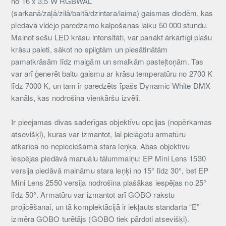
no 16 x 3,5 W RGBWAL
(sarkanā/zaļā/zilā/baltā/dzintara/laima) gaismas diodēm, kas
piedāvā vidējo paredzamo kalpošanas laiku 50 000 stundu.
Mainot sešu LED krāsu intensitāti, var panākt ārkārtīgi plašu
krāsu paleti, sākot no spilgtām un piesātinātām
pamatkrāsām līdz maigām un smalkām pasteļtoņām. Tas
var arī ģenerēt baltu gaismu ar krāsu temperatūru no 2700 K
līdz 7000 K, un tam ir paredzēts īpašs Dynamic White DMX
kanāls, kas nodrošina vienkāršu izvēli.
Ir pieejamas divas saderīgas objektīvu opcijas (nopērkamas
atsevišķi), kuras var izmantot, lai pielāgotu armatūru
atkarībā no nepieciešamā stara leņķa. Abas objektīvu
iespējas piedāvā manuālu tālummaiņu: EP Mini Lens 1530
versija piedāvā maināmu stara leņķi no 15° līdz 30°, bet EP
Mini Lens 2550 versija nodrošina plašākas iespējas no 25°
līdz 50°. Armatūru var izmantot arī GOBO rakstu
projicēšanai, un tā komplektācijā ir iekļauts standarta “E”
izmēra GOBO turētājs (GOBO tiek pārdoti atsevišķi).