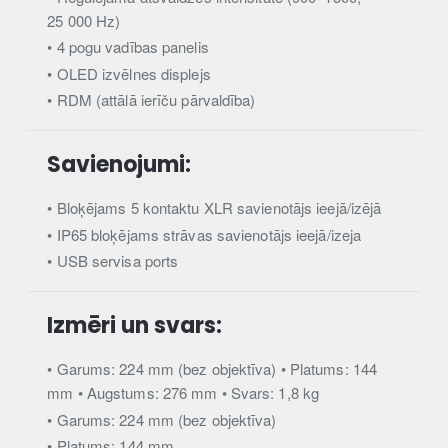
25 000 Hz)
• 4 pogu vadības panelis
• OLED izvēlnes displejs
• RDM (attālā ierīču pārvaldība)
Savienojumi:
• Bloķējams 5 kontaktu XLR savienotājs ieejā/izējā
• IP65 bloķējams strāvas savienotājs ieejā/izeja
• USB servisa ports
Izmēri un svars:
• Garums: 224 mm (bez objektīva) • Platums: 144
mm • Augstums: 276 mm • Svars: 1,8 kg
• Garums: 224 mm (bez objektīva)
• Platums: 144 mm