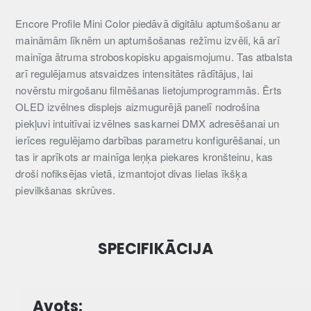
Encore Profile Mini Color piedāvā digitālu aptumšošanu ar
maināmām līknēm un aptumšošanas režīmu izvēli, kā arī
mainīga ātruma stroboskopisku apgaismojumu. Tas atbalsta
arī regulējamus atsvaidzes intensitātes rādītājus, lai
novērstu mirgošanu filmēšanas lietojumprogrammās. Ērts
OLED izvēlnes displejs aizmugurējā panelī nodrošina
piekļuvi intuitīvai izvēlnes saskarnei DMX adresēšanai un
ierīces regulējamo darbības parametru konfigurēšanai, un
tas ir aprīkots ar mainīga leņķa piekares kronšteinu, kas
droši nofiksējas vietā, izmantojot divas lielas īkšķa
pievilkšanas skrūves.
SPECIFIKĀCIJA
Avots: