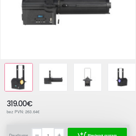
319.00€
bez PVN: 263.64€
Daudzums
Pievienot grozam