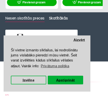
Pievienot grozam
Pievienot grozam
Nesen skatītās preces
Skatītākās
ADJ Encore Profile Mini Color
Aizvērt
319.00€
Šī vietne izmanto sīkfailus, lai nodrošinātu
jums vislabāko pieredzi mūsu vietnē. Šeit
varat izvēlēties kādus sīkfailus vēlaties
atļaut. Vairāk info:
Privātuma politika
Kontakti
Izvēlne
Apstiprināt
+ 371 29111699
+ 371 67272290
veikals@discomania.lv