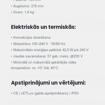
• Augstums: 276 mm
• Svars: 1,8 kg
Elektriskās un termiskās:
• Konvekcijas dzesēšana
• Maiņstrāva 100–240 V - 50/60 Hz
• Maksimālais enerģijas patēriņš 42,5 W pie 240 V
• Jaudas savienošana: 57 gab. maks. @230 V
• Minimālā un maksimālā apkārtējās vides
temperatūra: no -10° līdz 45°C
Apstiprinājumi un vērtējumi:
• CE | cETLus (gaida apstiprināšanu) | IP20