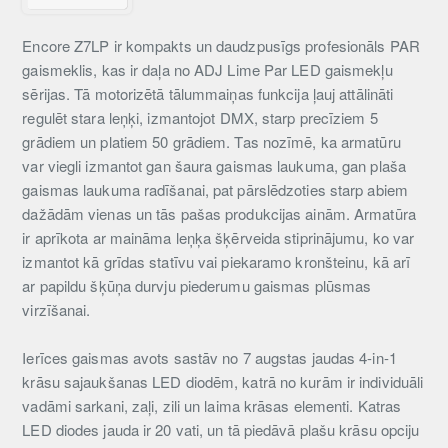
Encore Z7LP ir kompakts un daudzpusīgs profesionāls PAR
gaismeklis, kas ir daļa no ADJ Lime Par LED gaismekļu
sērijas. Tā motorizētā tālummaiņas funkcija ļauj attālināti
regulēt stara leņķi, izmantojot DMX, starp precīziem 5
grādiem un platiem 50 grādiem. Tas nozīmē, ka armatūru
var viegli izmantot gan šaura gaismas laukuma, gan plaša
gaismas laukuma radīšanai, pat pārslēdzoties starp abiem
dažādām vienas un tās pašas produkcijas ainām. Armatūra
ir aprīkota ar maināma leņķa šķērveida stiprinājumu, ko var
izmantot kā grīdas statīvu vai piekaramo kronšteinu, kā arī
ar papildu šķūņa durvju piederumu gaismas plūsmas
virzīšanai.
Ierīces gaismas avots sastāv no 7 augstas jaudas 4-in-1
krāsu sajaukšanas LED diodēm, katrā no kurām ir individuāli
vadāmi sarkani, zaļi, zili un laima krāsas elementi. Katras
LED diodes jauda ir 20 vati, un tā piedāvā plašu krāsu opciju