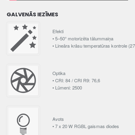
GALVENĀS IEZĪMES
Efekti
• 5–50° motorizēta tālummaiņa
• Lineāra krāsu temperatūras kontrole (
Optika
• CRI: 84 / CRI R9: 76,6
• Lūmeni: 2500
Avots
• 7 x 20 W RGBL gaismas diodes