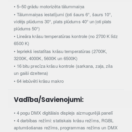
• 5–50 grādu motorizēta tālummaiņa
• Tālummaiņas iestatījumi (ļoti šaurs 6°, šaurs 10°,
vidējs plūdums 30°, plats plūdums 40° un ļoti plats
plūdums 50°)
• Lineāra krāsu temperatūras kontrole (no 2700 K līdz
6500 K)
• Iepriekš iestatītas krāsu temperatūras (2700K,
3200K, 4000K, 5600K un 6500K)
• 16 bitu precīza krāsu kontrole (sarkana, zaļa, zila
un gaiši dzeltena)
• 64 iebūvēti krāsu makro
Vadība/Savienojumi:
• 4 pogu DMX digitālais displejs aizmugurējā panelī
• 4 darbības režīmi: statiskais krāsu režīms, RGBL
aptumšošanas režīms, programmas režīms un DMX