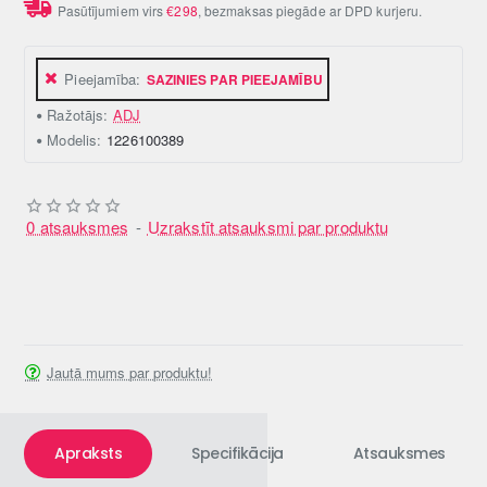
Pasūtījumiem virs
€298
, bezmaksas piegāde ar DPD kurjeru.
Pieejamība:
SAZINIES PAR PIEEJAMĪBU
Ražotājs:
ADJ
Modelis:
1226100389
0 atsauksmes
-
Uzrakstīt atsauksmi par produktu
Jautā mums par produktu!
Apraksts
Specifikācija
Atsauksmes