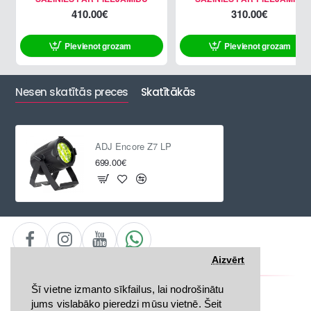
410.00€
310.00€
Pievienot grozam
Pievienot grozam
Nesen skatītās preces
Skatītākās
ADJ Encore Z7 LP
699.00€
Aizvērt
Kontakti
Šī vietne izmanto sīkfailus, lai nodrošinātu
+ 371 29111699
jums vislabāko pieredzi mūsu vietnē. Šeit