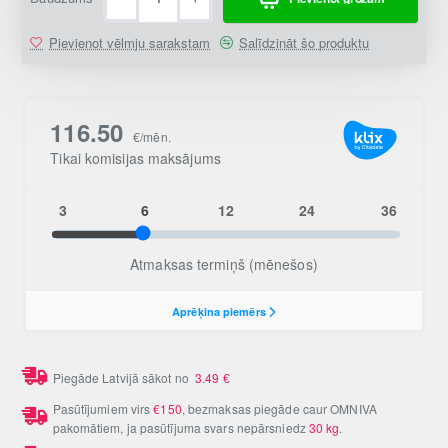
Pievienot vēlmju sarakstam
Salīdzināt šo produktu
Piegāde Latvijā sākot no
3.49
€
Pasūtījumiem virs
€150
, bezmaksas piegāde caur OMNIVA
pakomātiem, ja pasūtījuma svars nepārsniedz
30 kg
.