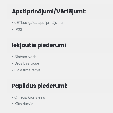
Apstiprinājumi/Vērtējumi:
• cETLus gaida apstiprinājumu
• IP20
Iekļautie piederumi
• Strāvas vads
• Drošības trose
• Gēla filtra rāmis
Papildus piederumi:
• Omega kronšteins
• Kūts durvis