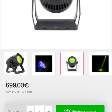
699.00€
bez PVN: 577.69€
Daudzums
Pievienot grozam