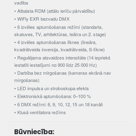
vadība
• Atbalsta RDM (attālo ierīču pārvaldību)
• WiFly EXR bezvadu DMX
• 6 izvēles aptumšošanas režīmi (standarta,
skatuves, TV, arhitektūras, teātra un 2. stage)
• 4 izvēles aptumšošanas līknes (lineāra,
kvadrātveida inversija, kvadrātveida, S-līkne)
• Regulējama atsvaidzes intensitāte (14 iepriekš
iestatīti iestatījumi no 900 līdz 25 000 Hz)
• Darbība bez mirgošanas (kameras ekrānā nav
mirgošanas)
• LED impulsa un stroboskopa efekts
• Elektroniskā aptumšošana: 0–100 %
• 6 DMX režīmi: 6, 9, 10, 12, 15 un 18 kanāli
• Klusā ventilatora režīms
Būvniecība: