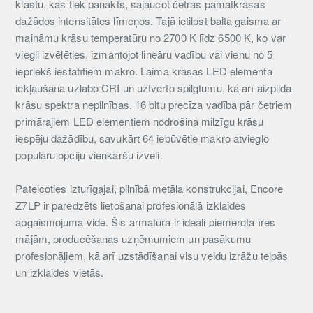
klāstu, kas tiek panākts, sajaucot četras pamatkrāsas
dažādos intensitātes līmeņos. Tajā ietilpst balta gaisma ar
maināmu krāsu temperatūru no 2700 K līdz 6500 K, ko var
viegli izvēlēties, izmantojot lineāru vadību vai vienu no 5
iepriekš iestatītiem makro. Laima krāsas LED elementa
iekļaušana uzlabo CRI un uztverto spilgtumu, kā arī aizpilda
krāsu spektra nepilnības. 16 bitu precīza vadība pār četriem
primārajiem LED elementiem nodrošina milzīgu krāsu
iespēju dažādību, savukārt 64 iebūvētie makro atvieglo
populāru opciju vienkāršu izvēli.
Pateicoties izturīgajai, pilnībā metāla konstrukcijai, Encore
Z7LP ir paredzēts lietošanai profesionālā izklaides
apgaismojuma vidē. Šis armatūra ir ideāli piemērota īres
mājām, producēšanas uzņēmumiem un pasākumu
profesionāļiem, kā arī uzstādīšanai visu veidu izrāžu telpās
un izklaides vietās.