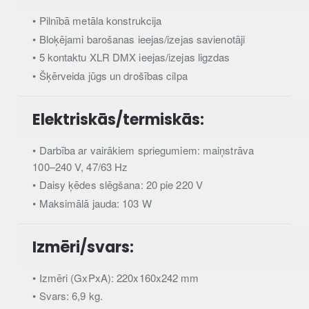
• Pilnībā metāla konstrukcija
• Bloķējami barošanas ieejas/izejas savienotāji
• 5 kontaktu XLR DMX ieejas/izejas ligzdas
• Šķērveida jūgs un drošības cilpa
Elektriskās/termiskās:
• Darbība ar vairākiem spriegumiem: maiņstrāva
100–240 V, 47/63 Hz
• Daisy ķēdes slēgšana: 20 pie 220 V
• Maksimālā jauda: 103 W
Izmēri/svars:
• Izmēri (GxPxA): 220x160x242 mm
• Svars: 6,9 kg.