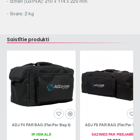
- Izmēri (GxPxA): 210 x 114 x 220 mm
- Svars: 2 kg
Saistītie produkti
ADJ F4 PAR BAG (Flat Par Bag 4)
ADJ F8 PAR BAG (Flat Par Bag
IR VEIKALĀ
SAZINIES PAR PIEEJAMĪBU