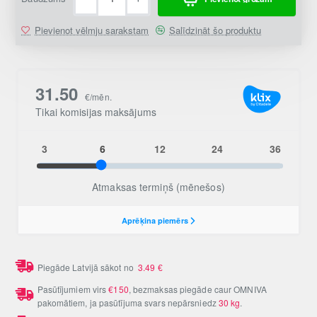
Pievienot vēlmju sarakstam
Salīdzināt šo produktu
Piegāde Latvijā sākot no
3.49
€
Pasūtījumiem virs
€150
, bezmaksas piegāde caur OMNIVA
pakomātiem, ja pasūtījuma svars nepārsniedz
30 kg
.