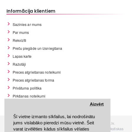
Informācija klientiem
Sazinies ar mums
Par mums
Rekvizīti
Preču piegāde un izsniegšana
Lapas karte
Ražotāji
Preces atgriešanas noteikumi
Preces atgriešanas forma
Privātuma politika
Pirkšanas noteikumi
GDPR datu rīki
Aizvērt
Šī vietne izmanto sīkfailus, lai nodrošinātu
jums vislabāko pieredzi mūsu vietnē. Šeit
Visas tiesības rezervētas. Interneta veikals www.Discomania.lv.
Jebkuras Discomania.lv informācijas pārpublicēšana, bez rakstiskas
varat izvēlēties kādus sīkfailus vēlaties