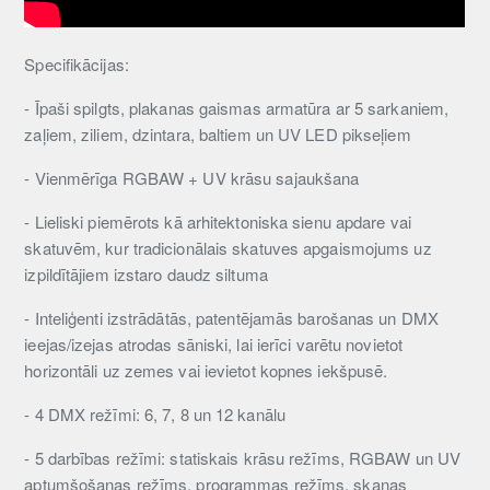
Specifikācijas:
- Īpaši spilgts, plakanas gaismas armatūra ar 5 sarkaniem,
zaļiem, ziliem, dzintara, baltiem un UV LED pikseļiem
- Vienmērīga RGBAW + UV krāsu sajaukšana
- Lieliski piemērots kā arhitektoniska sienu apdare vai
skatuvēm, kur tradicionālais skatuves apgaismojums uz
izpildītājiem izstaro daudz siltuma
- Inteliģenti izstrādātās, patentējamās barošanas un DMX
ieejas/izejas atrodas sāniski, lai ierīci varētu novietot
horizontāli uz zemes vai ievietot kopnes iekšpusē.
- 4 DMX režīmi: 6, 7, 8 un 12 kanālu
- 5 darbības režīmi: statiskais krāsu režīms, RGBAW un UV
aptumšošanas režīms, programmas režīms, skaņas