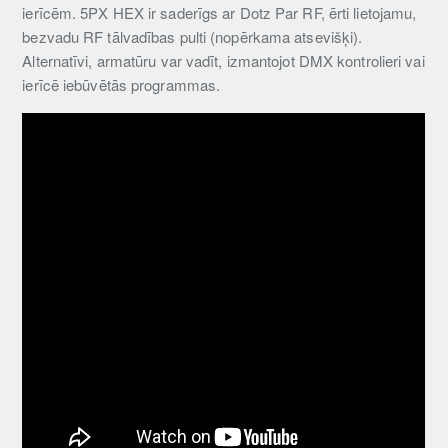
ierīcēm. 5PX HEX ir saderīgs ar Dotz Par RF, ērti lietojamu,
bezvadu RF tālvadības pulti (nopērkama atsevišķi).
Alternatīvi, armatūru var vadīt, izmantojot DMX kontrolieri vai
ierīcē iebūvētās programmas.