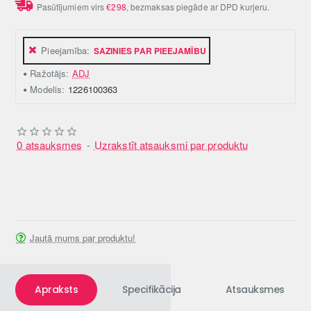
Pasūtījumiem virs
€298
, bezmaksas piegāde ar DPD kurjeru.
Pieejamība:
SAZINIES PAR PIEEJAMĪBU
Ražotājs:
ADJ
Modelis:
1226100363
0 atsauksmes
-
Uzrakstīt atsauksmi par produktu
Jautā mums par produktu!
Apraksts
Specifikācija
Atsauksmes