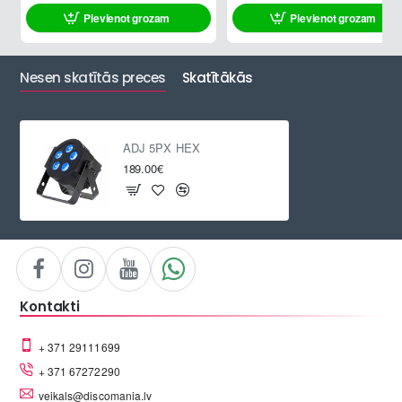
Pievienot grozam
Pievienot grozam
Nesen skatītās preces
Skatītākās
ADJ 5PX HEX
189.00€
Kontakti
+ 371 29111699
+ 371 67272290
veikals@discomania.lv