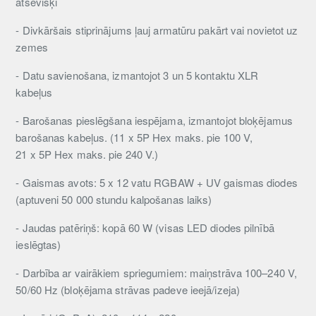
atsevišķi
- Divkāršais stiprinājums ļauj armatūru pakārt vai novietot uz
zemes
- Datu savienošana, izmantojot 3 un 5 kontaktu XLR
kabeļus
- Barošanas pieslēgšana iespējama, izmantojot bloķējamus
barošanas kabeļus. (11 x 5P Hex maks. pie 100 V,
21 x 5P Hex maks. pie 240 V.)
- Gaismas avots: 5 x 12 vatu RGBAW + UV gaismas diodes
(aptuveni 50 000 stundu kalpošanas laiks)
- Jaudas patēriņš: kopā 60 W (visas LED diodes pilnībā
ieslēgtas)
- Darbība ar vairākiem spriegumiem: maiņstrāva 100–240 V,
50/60 Hz (bloķējama strāvas padeve ieejā/izeja)