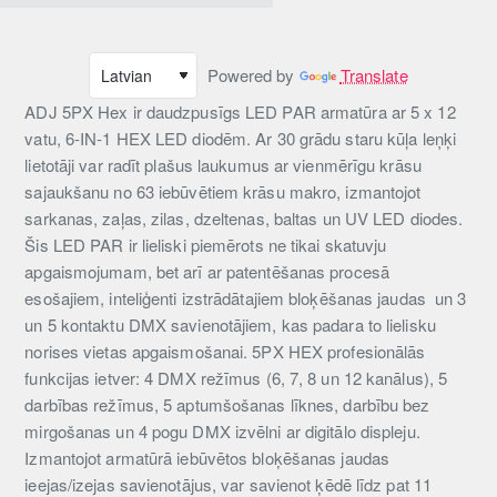
Powered by
Translate
ADJ 5PX Hex ir daudzpusīgs LED PAR armatūra ar 5 x 12
vatu, 6-IN-1 HEX LED diodēm. Ar 30 grādu staru kūļa leņķi
lietotāji var radīt plašus laukumus ar vienmērīgu krāsu
sajaukšanu no 63 iebūvētiem krāsu makro, izmantojot
sarkanas, zaļas, zilas, dzeltenas, baltas un UV LED diodes.
Šis LED PAR ir lieliski piemērots ne tikai skatuvju
apgaismojumam, bet arī ar patentēšanas procesā
esošajiem, inteliģenti izstrādātajiem bloķēšanas jaudas
un 3
un 5 kontaktu DMX savienotājiem, kas padara to lielisku
norises vietas apgaismošanai. 5PX HEX profesionālās
funkcijas ietver: 4 DMX režīmus (6, 7, 8 un 12 kanālus), 5
darbības režīmus, 5 aptumšošanas līknes, darbību bez
mirgošanas un 4 pogu DMX izvēlni ar digitālo displeju.
Izmantojot armatūrā iebūvētos bloķēšanas jaudas
ieejas/izejas savienotājus, var savienot ķēdē līdz pat 11