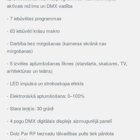
aktīvais režīms un DMX vadība
- 7 iebūvētas programmas
- 63 iebūvēti krāsu makro
- Darbība bez mirgošanas (kameras ekrānā nav
mirgošanas)
- 5 izvēles aptumšošanas līknes (standarta, skatuves, TV,
arhitektūras un teātra)
- LED impulsa un stroboskopa efekts
- Elektroniskā aptumšošana: 0–100%
- Stara leņķis: 30 grādi
- 4 pogu DMX digitālais displejs aizmugurējā panelī
- Dotz Par RF bezvadu tālvadības pults tiek pārdota