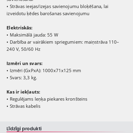
• Strāvas ieejas/izejas savienojumu bloķēšana, lai
izveidotu ķēdes barošanas savienojumu
Elektriskās:
• Maksimālā jauda: 55 W
• Darbība ar vairākiem spriegumiem: maiņstrāva 110–
240 V, 50/60 Hz
Izmēri un svars:
• Izmēri (GxPxA): 1000x71x125 mm
• Svars: 3,3 kg.
Kas ir iekļauts:
• Regulējams leņķa piekares kronšteins
• Strāvas kabelis
Līdzīgi produkti