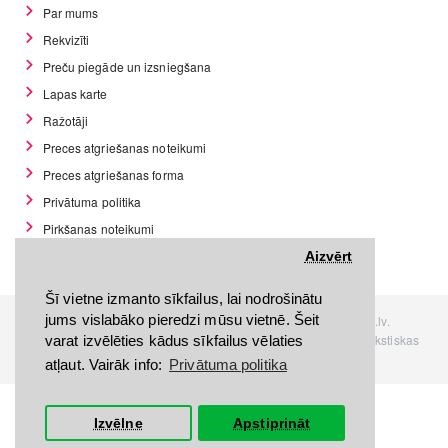
Par mums
Rekvizīti
Preču piegāde un izsniegšana
Lapas karte
Ražotāji
Preces atgriešanas noteikumi
Preces atgriešanas forma
Privātuma politika
Pirkšanas noteikumi
GDPR datu rīki
Aizvērt
Šī vietne izmanto sīkfailus, lai nodrošinātu
jums vislabāko pieredzi mūsu vietnē. Šeit
Visas tiesības rezervētas. Interneta veikals www.Discomania.lv.
Jebkuras Discomania.lv informācijas pārpublicēšana, bez rakstiskas
varat izvēlēties kādus sīkfailus vēlaties
atļaujas, stingri aizliegta.
atļaut. Vairāk info:
Privātuma politika
Izvēlne
Apstiprināt