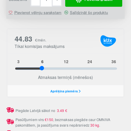
Pievienot vēlmju sarakstam
Salīdzināt šo produktu
Piegāde Latvijā sākot no
3.49
€
Pasūtījumiem virs
€150
, bezmaksas piegāde caur OMNIVA
pakomātiem, ja pasūtījuma svars nepārsniedz
30 kg
.