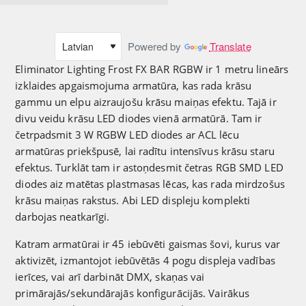
Powered by
Translate
Eliminator Lighting Frost FX BAR RGBW ir 1 metru lineārs
izklaides apgaismojuma armatūra, kas rada krāsu
gammu un elpu aizraujošu krāsu maiņas efektu. Tajā ir
divu veidu krāsu LED diodes vienā armatūrā. Tam ir
četrpadsmit 3 W RGBW LED diodes ar ACL lēcu
armatūras priekšpusē, lai radītu intensīvus krāsu staru
efektus. Turklāt tam ir astoņdesmit četras RGB SMD LED
diodes aiz matētas plastmasas lēcas, kas rada mirdzošus
krāsu maiņas rakstus. Abi LED displeju komplekti
darbojas neatkarīgi.
Katram armatūrai ir 45 iebūvēti gaismas šovi, kurus var
aktivizēt, izmantojot iebūvētās 4 pogu displeja vadības
ierīces, vai arī darbināt DMX, skaņas vai
primārajās/sekundārajās konfigurācijās. Vairākus