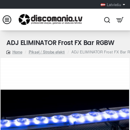
Latviešu
ADJ ELIMINATOR Frost FX Bar RGBW
Pikseļ / Strobe efekti
ADJ ELIMINATOR Frost FX Bar
home