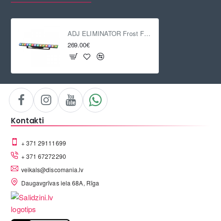
ADJ ELIMINATOR Frost FX Bar RGBW
269.00€
Kontakti
+ 371 29111699
+ 371 67272290
veikals@discomania.lv
Daugavgrīvas iela 68A, Rīga