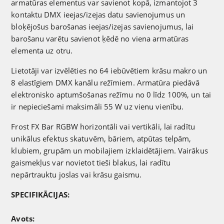
armatūras elementus var savienot kopā, izmantojot 3
kontaktu DMX ieejas/izejas datu savienojumus un
bloķējošus barošanas ieejas/izejas savienojumus, lai
barošanu varētu savienot ķēdē no viena armatūras
elementa uz otru.
Lietotāji var izvēlēties no 64 iebūvētiem krāsu makro un
8 elastīgiem DMX kanālu režīmiem. Armatūra piedāvā
elektronisko aptumšošanas režīmu no 0 līdz 100%, un tai
ir nepieciešami maksimāli 55 W uz vienu vienību.
Frost FX Bar RGBW horizontāli vai vertikāli, lai radītu
unikālus efektus skatuvēm, bāriem, atpūtas telpām,
klubiem, grupām un mobilajiem izklaidētājiem. Vairākus
gaismekļus var novietot tieši blakus, lai radītu
nepārtrauktu joslas vai krāsu gaismu.
SPECIFIKĀCIJAS:
Avots: