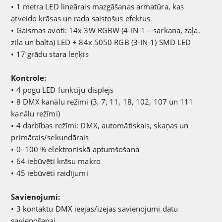
• 1 metra LED lineārais mazgāšanas armatūra, kas
atveido krāsas un rada saistošus efektus
• Gaismas avoti: 14x 3W RGBW (4-IN-1 – sarkana, zaļa,
zila un balta) LED + 84x 5050 RGB (3-IN-1) SMD LED
• 17 grādu stara leņķis
Kontrole:
• 4 pogu LED funkciju displejs
• 8 DMX kanālu režīmi (3, 7, 11, 18, 102, 107 un 111
kanālu režīmi)
• 4 darbības režīmi: DMX, automātiskais, skaņas un
primārais/sekundārais
• 0–100 % elektroniskā aptumšošana
• 64 iebūvēti krāsu makro
• 45 iebūvēti raidījumi
Savienojumi:
• 3 kontaktu DMX ieejas/izejas savienojumi datu
savienošanai