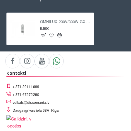
OMNILUX 230V/300W GX-6.35
5.50€
Kontakti
+ 371 29111699
+ 371 67272290
veikals@discomania.lv
Daugavgrīvas iela 68A, Rīga