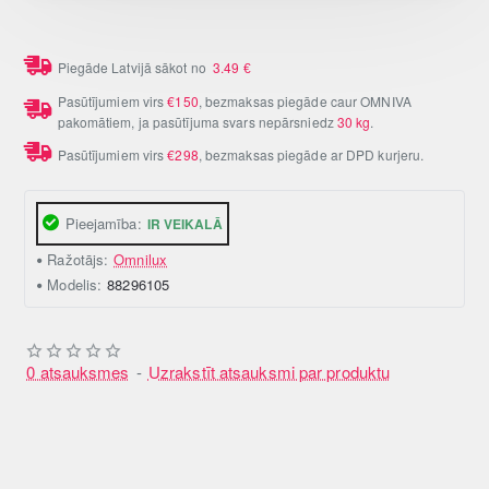
Piegāde Latvijā sākot no
3.49
€
Pasūtījumiem virs
€150
, bezmaksas piegāde caur OMNIVA
pakomātiem, ja pasūtījuma svars nepārsniedz
30 kg
.
Pasūtījumiem virs
€298
, bezmaksas piegāde ar DPD kurjeru.
Pieejamība:
IR VEIKALĀ
Ražotājs:
Omnilux
Modelis:
88296105
0 atsauksmes
-
Uzrakstīt atsauksmi par produktu