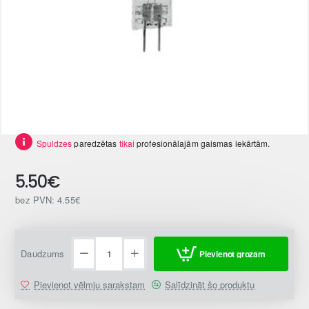
Spuldzes
paredzētas
tikai
profesionālajām gaismas iekārtām.
5.50€
bez PVN: 4.55€
Daudzums
Pievienot grozam
Pievienot vēlmju sarakstam
Salīdzināt šo produktu