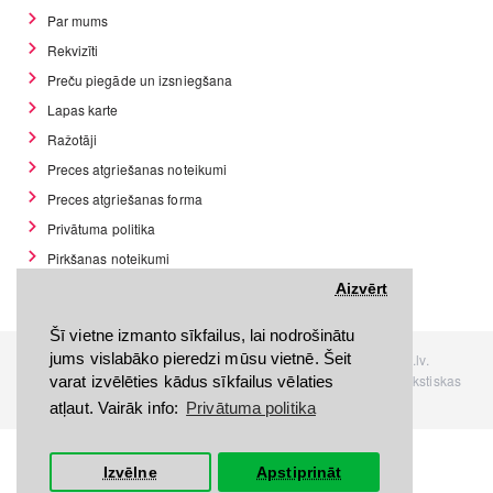
Par mums
Rekvizīti
Preču piegāde un izsniegšana
Lapas karte
Ražotāji
Preces atgriešanas noteikumi
Preces atgriešanas forma
Privātuma politika
Pirkšanas noteikumi
GDPR datu rīki
Aizvērt
Šī vietne izmanto sīkfailus, lai nodrošinātu
jums vislabāko pieredzi mūsu vietnē. Šeit
Visas tiesības rezervētas. Interneta veikals www.Discomania.lv.
Jebkuras Discomania.lv informācijas pārpublicēšana, bez rakstiskas
varat izvēlēties kādus sīkfailus vēlaties
atļaujas, stingri aizliegta.
atļaut. Vairāk info:
Privātuma politika
Izvēlne
Apstiprināt