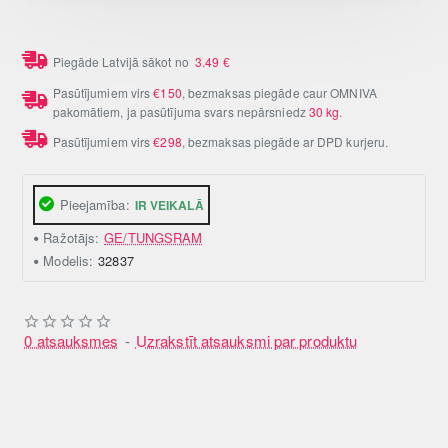
Piegāde Latvijā sākot no
3.49
€
Pasūtījumiem virs
€150
, bezmaksas piegāde caur OMNIVA
pakomātiem, ja pasūtījuma svars nepārsniedz
30 kg
.
Pasūtījumiem virs
€298
, bezmaksas piegāde ar DPD kurjeru.
Pieejamība:
IR VEIKALĀ
Ražotājs:
GE/TUNGSRAM
Modelis:
32837
0 atsauksmes
-
Uzrakstīt atsauksmi par produktu