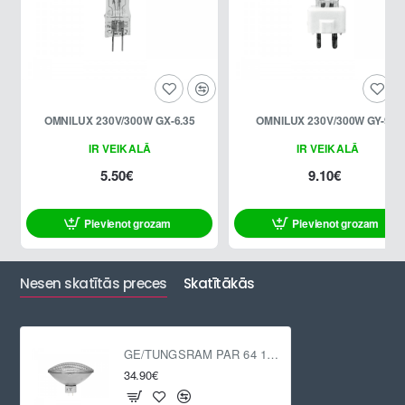
OMNILUX 230V/300W GX-6.35
OMNILUX 230V/300W GY-9.5
IR VEIKALĀ
IR VEIKALĀ
5.50€
9.10€
Pievienot grozam
Pievienot grozam
Nesen skatītās preces
Skatītākās
GE/TUNGSRAM PAR 64 1000W WFL
34.90€