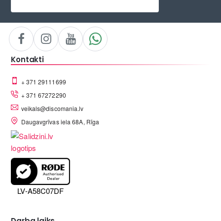
Kontakti
+ 371 29111699
+ 371 67272290
veikals@discomania.lv
Daugavgrīvas iela 68A, Rīga
LV-A58C07DF
Darba laiks