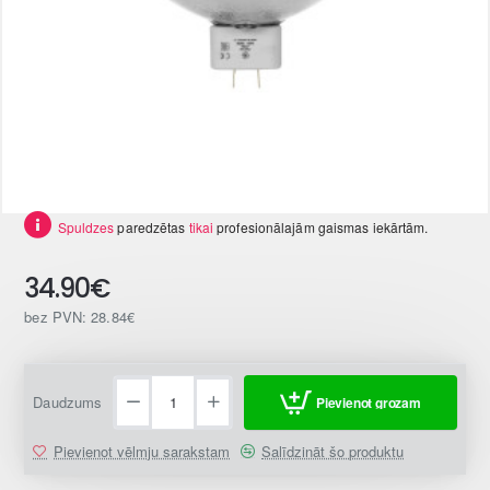
Spuldzes
paredzētas
tikai
profesionālajām gaismas iekārtām.
34.90€
bez PVN: 28.84€
Daudzums
Pievienot grozam
Pievienot vēlmju sarakstam
Salīdzināt šo produktu