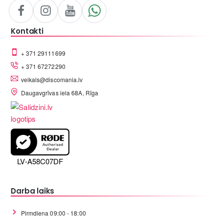
Kontakti
+ 371 29111699
+ 371 67272290
veikals@discomania.lv
Daugavgrīvas iela 68A, Rīga
LV-A58C07DF
Darba laiks
Pirmdiena 09:00 - 18:00