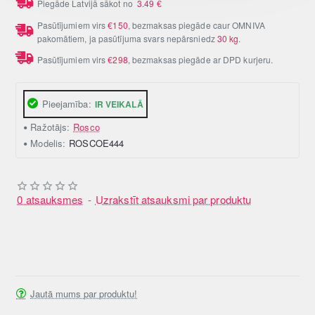
Piegāde Latvijā sākot no
3.49
€
Pasūtījumiem virs
€150
, bezmaksas piegāde caur OMNIVA
pakomātiem, ja pasūtījuma svars nepārsniedz
30 kg
.
Pasūtījumiem virs
€298
, bezmaksas piegāde ar DPD kurjeru.
Pieejamība:
IR VEIKALĀ
Ražotājs:
Rosco
Modelis:
ROSCOE444
0 atsauksmes
-
Uzrakstīt atsauksmi par produktu
Jautā mums par produktu!