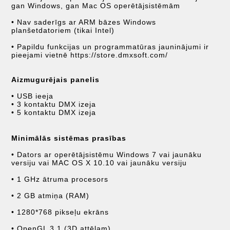
gan Windows, gan Mac OS operētājsistēmām
• Nav saderīgs ar ARM bāzes Windows
planšetdatoriem (tikai Intel)
• Papildu funkcijas un programmatūras jauninājumi ir
pieejami vietnē https://store.dmxsoft.com/
Aizmugurējais panelis
• USB ieeja
• 3 kontaktu DMX izeja
• 5 kontaktu DMX izeja
Minimālās sistēmas prasības
• Dators ar operētājsistēmu Windows 7 vai jaunāku
versiju vai MAC OS X 10.10 vai jaunāku versiju
• 1 GHz ātruma procesors
• 2 GB atmiņa (RAM)
• 1280*768 pikseļu ekrāns
• OpenGL 3.1 (3D attēlam)