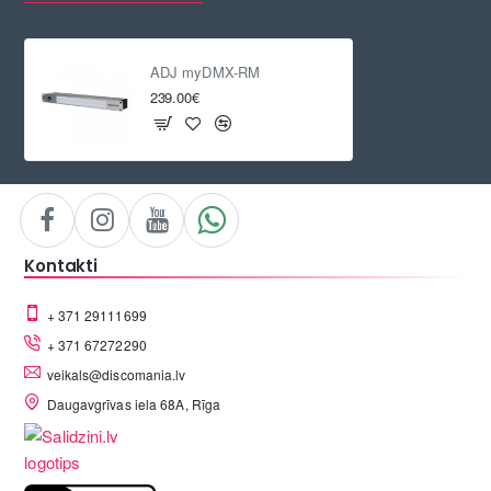
ADJ myDMX-RM
239.00€
Kontakti
+ 371 29111699
+ 371 67272290
veikals@discomania.lv
Daugavgrīvas iela 68A, Rīga