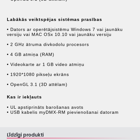
Labākās veiktspējas sistēmas prasības
• Dators ar operētājsistēmu Windows 7 vai jaunāku
versiju vai MAC OSx 10.10 vai jaunāku versiju
• 2 GHz ātruma divkodolu procesors
• 4 GB atmiņa (RAM)
• Videokarte ar 1 GB video atmiņu
• 1920*1080 pikseļu ekrāns
• OpenGL 3.1 (3D attēlam)
Kas ir iekļauts
• UL apstiprināts barošanas avots
• USB kabelis myDMX-RM pievienošanai datoram
Līdzīgi produkti