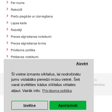
Par mums
Rekvizīti
Preču piegāde un izsniegšana
Lapas karte
Ražotāji
Preces atgriešanas noteikumi
Preces atgriešanas forma
Privātuma politika
Pirkšanas noteikumi
GDPR datu rīki
Aizvērt
Šī vietne izmanto sīkfailus, lai nodrošinātu
jums vislabāko pieredzi mūsu vietnē. Šeit
Visas tiesības rezervētas. Interneta veikals www.Discomania.lv.
Jebkuras Discomania.lv informācijas pārpublicēšana, bez rakstiskas
varat izvēlēties kādus sīkfailus vēlaties
atļaujas, stingri aizliegta.
atļaut. Vairāk info:
Privātuma politika
Izvēlne
Apstiprināt