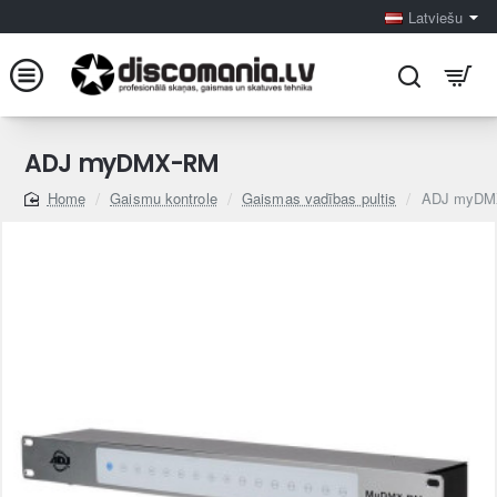
Latviešu
ADJ myDMX-RM
Gaismu kontrole
Gaismas vadības pultis
ADJ myDM
home