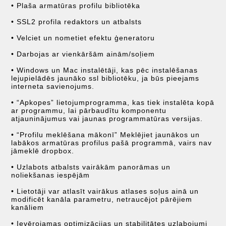
• Plaša armatūras profilu bibliotēka
• SSL2 profila redaktors un atbalsts
• Velciet un nometiet efektu ģeneratoru
• Darbojas ar vienkāršām ainām/soļiem
• Windows un Mac instalētāji, kas pēc instalēšanas
lejupielādēs jaunāko ssl bibliotēku, ja būs pieejams
interneta savienojums.
• “Apkopes” lietojumprogramma, kas tiek instalēta kopā
ar programmu, lai pārbaudītu komponentu
atjauninājumus vai jaunas programmatūras versijas.
• “Profilu meklēšana mākonī” Meklējiet jaunākos un
labākos armatūras profilus pašā programmā, vairs nav
jāmeklē dropbox.
• Uzlabots atbalsts vairākām panorāmas un
noliekšanas iespējām
• Lietotāji var atlasīt vairākus atlases soļus ainā un
modificēt kanāla parametru, netraucējot pārējiem
kanāliem
• Ievērojamas optimizācijas un stabilitātes uzlabojumi