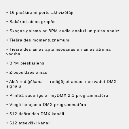
• 16 piešķirami portu aktivizētāji
• Sakārtot ainas grupās
• Skaņas gaisma ar BPM audio analīzi un pulsa analīzi
• Tiešraides momentuzņēmumi
• Tiešraides ainas aptumšošanas un ainas ātruma
vadība
• BPM pieskāriens
• Zibspuldzes ainas
• Aklā rediģēšana — rediģējiet ainas, neizvadot DMX
signālu
• Pilnībā saderīgs ar myDMX 2.1 programmatūru
• Viegli lietojama DMX programmatūra
• 512 tiešraides DMX kanāli
• 512 atsevišķi kanāli