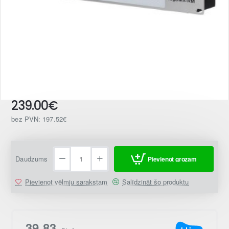
239.00€
bez PVN: 197.52€
Daudzums
Pievienot grozam
Pievienot vēlmju sarakstam
Salīdzināt šo produktu