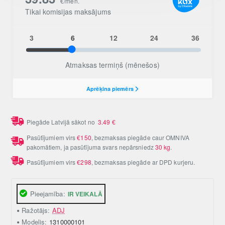
Piegāde Latvijā sākot no
3.49
€
Pasūtījumiem virs
€150
, bezmaksas piegāde caur OMNIVA
pakomātiem, ja pasūtījuma svars nepārsniedz
30 kg
.
Pasūtījumiem virs
€298
, bezmaksas piegāde ar DPD kurjeru.
Pieejamība:
IR VEIKALĀ
Ražotājs:
ADJ
Modelis:
1310000101