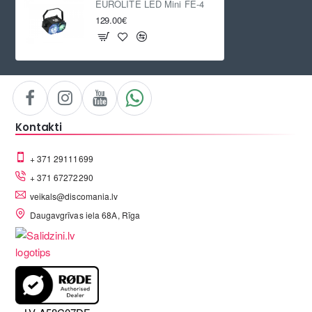
EUROLITE LED Mini FE-4
129.00€
Kontakti
+ 371 29111699
+ 371 67272290
veikals@discomania.lv
Daugavgrīvas iela 68A, Rīga