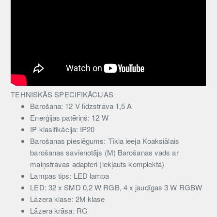
TEHNISKĀS SPECIFIKĀCIJAS
Barošana: 12 V līdzstrāva 1,5 A
Enerģijas patēriņš: 12 W
IP klasifikācija: IP20
Barošanas pieslēgums: Tīkla ieeja Koaksiālais
barošanas savienotājs (M) Barošanas vads ar
maiņstrāvas adapteri (iekļauts komplektā)
Lampas tips: LED lampa
LED: 32 x SMD 0,2 W RGB, 4 x jaudīgas 3 W RGBW
Lāzera klase: 2M klase
Lāzera krāsa: RG