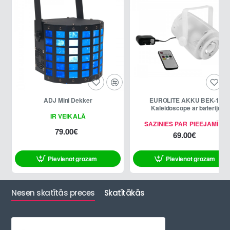
ADJ Mini Dekker
EUROLITE AKKU BEK-10
Kaleidoscope ar bateriju
IR VEIKALĀ
SAZINIES PAR PIEEJAMĪBU
79.00€
69.00€
Pievienot grozam
Pievienot grozam
Nesen skatītās preces
Skatītākās