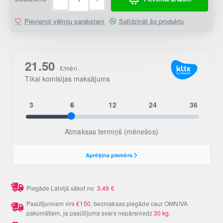
Pievienot vēlmju sarakstam
Salīdzināt šo produktu
Piegāde Latvijā sākot no
3.49
€
Pasūtījumiem virs
€150
, bezmaksas piegāde caur OMNIVA
pakomātiem, ja pasūtījuma svars nepārsniedz
30 kg
.