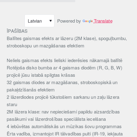
Powered by
Translate
ĪPAŠĪBAS
Ballītes gaismas efekts ar lāzeru (2M klase), spoguļbumbu,
stroboskopu un mazgāšanas efektiem
Neliels gaismas efekts lieliski iederēsies nākamajā ballītē
Rotējoša disko bumba ar 4 gaismas diodēm (R, G, B, W)
projicē jūsu istabā spilgtas krāsas
32 gaismas diodes ar mazgāšanas, stroboskopiskā un
pakaļdzīšanās efektiem
2 lāzerdiodes projicē tūkstošiem sarkanu un zaļu lāzera
staru
2M lāzera klase: nav nepieciešami papildu aizsardzības
pasākumi vai lāzerdrošības speciālista iecelšana
4 iebūvētas automātiskās un mūzikas šovu programmas
Ērta vadība, izmantojot IR tālvadības pulti (IR-19, iekļauta