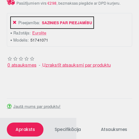
Pasūtījumiem virs
€298
, bezmaksas piegāde ar DPD kurjeru.
Pieejamība:
SAZINIES PAR PIEEJAMĪBU
Ražotājs:
Eurolite
Modelis:
51741071
0 atsauksmes
-
Uzrakstīt atsauksmi par produktu
Jautā mums par produktu!
Apraksts
Specifikācija
Atsauksmes