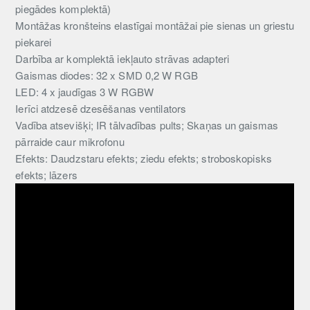
piegādes komplektā)
Montāžas kronšteins elastīgai montāžai pie sienas un griestu
piekarei
Darbība ar komplektā iekļauto strāvas adapteri
Gaismas diodes: 32 x SMD 0,2 W RGB
LED: 4 x jaudīgas 3 W RGBW
Ierīci atdzesē dzesēšanas ventilators
Vadība atsevišķi; IR tālvadības pults; Skaņas un gaismas
pārraide caur mikrofonu
Efekts: Daudzstaru efekts; ziedu efekts; stroboskopisks
efekts; lāzers