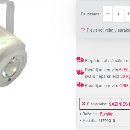
Daudzums
Pievienot vēlmju sarak
Piegāde Latvijā sākot 
Pasūtījumiem virs
€150
svars nepārsniedz
30 k
Pasūtījumiem virs
€298
Pieejamība:
SAZINIES
Ražotājs:
Eurolite
Modelis:
41700310