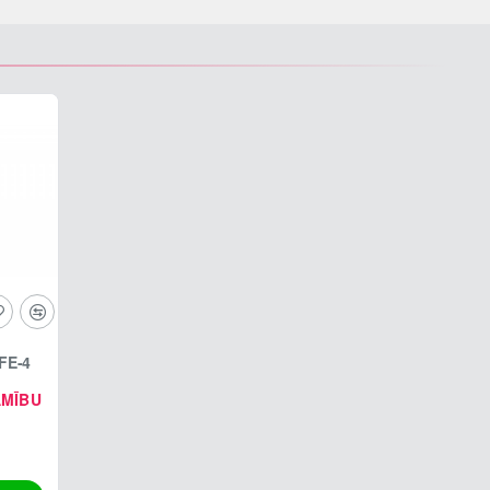
FE-4
AMĪBU