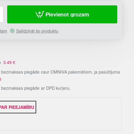
Pievienot grozam
stam
Salīdzināt šo produktu
no
3.49
€
, bezmaksas piegāde caur OMNIVA pakomātiem, ja pasūtījuma
g
.
, bezmaksas piegāde ar DPD kurjeru.
 PAR PIEEJAMĪBU