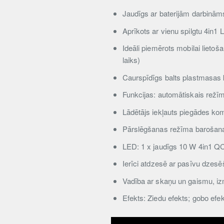
Jaudīgs ar baterijām darbinām
Aprīkots ar vienu spilgtu 4in1
Ideāli piemērots mobilai lietoš
laiks)
Caurspīdīgs balts plastmasas 
Funkcijas: automātiskais režī
Lādētājs iekļauts piegādes ko
Pārslēgšanas režīma barošanas
LED: 1 x jaudīgs 10 W 4in1
Ierīci atdzesē ar pasīvu dzesē
Vadība ar skaņu un gaismu, izm
Efekts: Ziedu efekts; gobo efe