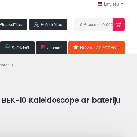
Latviešu
Pierakstīties
Reģistrēties
0 Prece(s) - 0.00€
Salīdzināt
Jaunumi
NOMA / APROCES
ateriju
BEK-10 Kaleidoscope ar bateriju