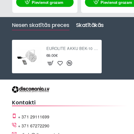
Pievienot grozam
Pievienot grozam
Nesen skatītās preces
Skatītākās
EUROLITE AKKU BEK-10 Kaleidoscope ar bateriju
69.00€
Kontakti
+ 371 29111699
+ 371 67272290