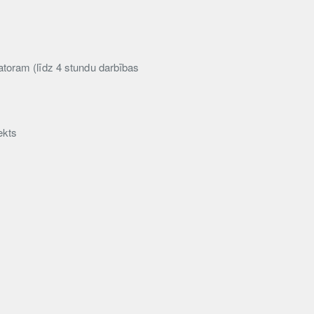
latoram (līdz 4 stundu darbības
ekts