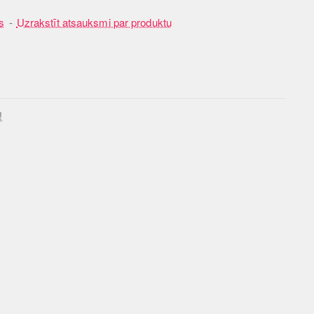
s
-
Uzrakstīt atsauksmi par produktu
!