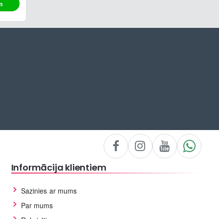
m
Informācija klientiem
Sazinies ar mums
Par mums