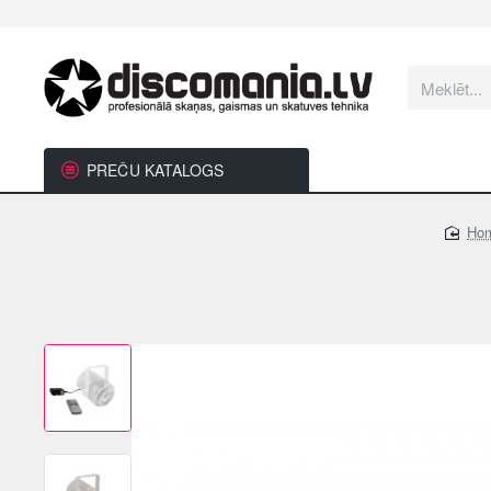
Meklēt...
PREČU KATALOGS
h