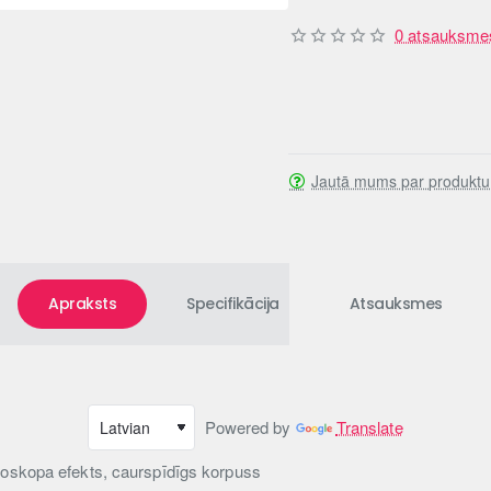
0 atsauksme
Jautā mums par produktu
Apraksts
Specifikācija
Atsauksmes
Powered by
Translate
doskopa efekts, caurspīdīgs korpuss