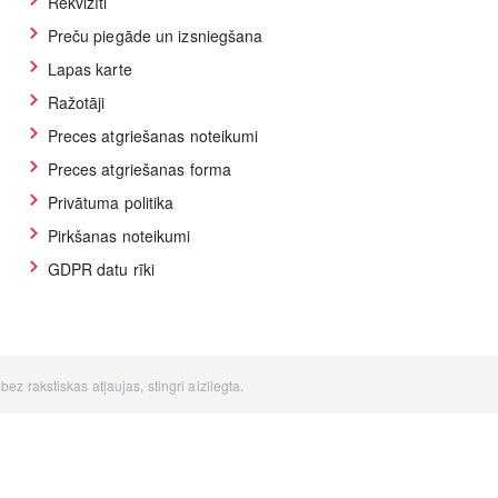
Rekvizīti
Preču piegāde un izsniegšana
Lapas karte
Ražotāji
Preces atgriešanas noteikumi
Preces atgriešanas forma
Privātuma politika
Pirkšanas noteikumi
GDPR datu rīki
z rakstiskas atļaujas, stingri aizliegta.