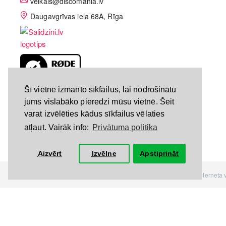
veikals@discomania.lv
Daugavgrīvas iela 68A, Rīga
LV-A58C07DF
Šī vietne izmanto sīkfailus, lai nodrošinātu
jums vislabāko pieredzi mūsu vietnē. Šeit
varat izvēlēties kādus sīkfailus vēlaties
atļaut. Vairāk info:
Privātuma politika
Aizvērt
Izvēlne
Apstiprināt
Visas tiesības rezervētas. Interneta