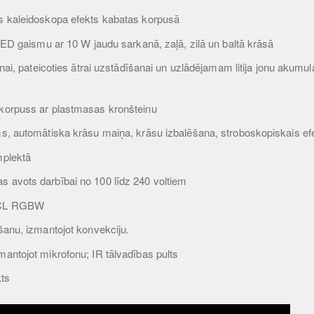
s kaleidoskopa efekts kabatas korpusā
 LED gaismu ar 10 W jaudu sarkanā, zaļā, zilā un baltā krāsā
anai, pateicoties ātrai uzstādīšanai un uzlādējamam litija jonu akumu
korpuss ar plastmasas kronšteinu
ms, automātiska krāsu maiņa, krāsu izbalēšana, stroboskopiskais ef
mplektā
 avots darbībai no 100 līdz 240 voltiem
 QCL RGBW
šanu, izmantojot konvekciju.
antojot mikrofonu; IR tālvadības pults
kts