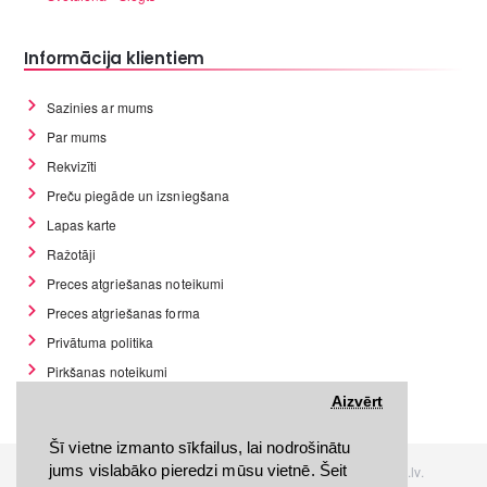
Informācija klientiem
Sazinies ar mums
Par mums
Rekvizīti
Preču piegāde un izsniegšana
Lapas karte
Ražotāji
Preces atgriešanas noteikumi
Preces atgriešanas forma
Privātuma politika
Pirkšanas noteikumi
GDPR datu rīki
Aizvērt
Šī vietne izmanto sīkfailus, lai nodrošinātu
jums vislabāko pieredzi mūsu vietnē. Šeit
Visas tiesības rezervētas. Interneta veikals www.Discomania.lv.