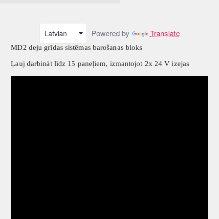
Powered by
Translate
MD2 deju grīdas sistēmas barošanas bloks
Ļauj darbināt līdz 15 paneļiem, izmantojot 2x 24 V izejas