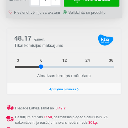
Pievienot vēlmju sarakstam
Salīdzināt šo produktu
Piegāde Latvijā sākot no
3.49
€
Pasūtījumiem virs
€150
, bezmaksas piegāde caur OMNIVA
pakomātiem, ja pasūtījuma svars nepārsniedz
30 kg
.