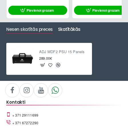
Pievienot grozam
Pievienot grozam
Nesen skatītās preces
Skatītākās
ADJ MDF2 PSU 15 Panels
289.00€
Kontakti
+ 371 29111699
+ 371 67272290