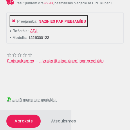
Pasūtījumiem virs
€298
, bezmaksas piegāde ar DPD kurjeru.
Pieejamība:
SAZINIES PAR PIEEJAMĪBU
Ražotājs:
ADJ
Modelis:
1226300122
0 atsauksmes
-
Uzrakstīt atsauksmi par produktu
Jautā mums par produktu!
Apraksts
Atsauksmes