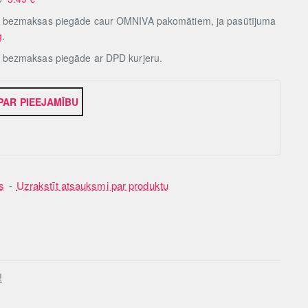
, bezmaksas piegāde caur OMNIVA pakomātiem, ja pasūtījuma
g
.
, bezmaksas piegāde ar DPD kurjeru.
 PAR PIEEJAMĪBU
s
-
Uzrakstīt atsauksmi par produktu
!