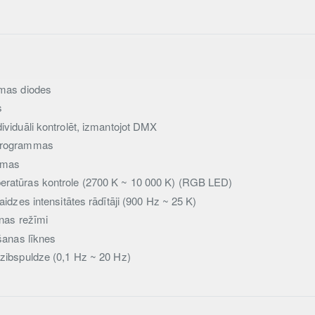
smas diodes
s
ividuāli kontrolēt, izmantojot DMX
 programmas
mmas
eratūras kontrole (2700 K ~ 10 000 K) (RGB LED)
aidzes intensitātes rādītāji (900 Hz ~ 25 K)
anas režīmi
ošanas līknes
 zibspuldze (0,1 Hz ~ 20 Hz)