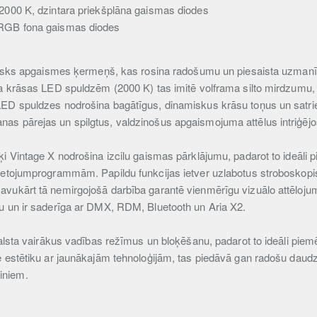
 2000 K, dzintara priekšplāna gaismas diodes
 RGB fona gaismas diodes
avisks apgaismes ķermeņš, kas rosina radošumu un piesaista uzmanīb
a krāsas LED spuldzēm (2000 K) tas imitē volframa silto mirdzumu, ra
LED spuldzes nodrošina bagātīgus, dinamiskus krāsu toņus un satri
as pārejas un spilgtus, valdzinošus apgaismojuma attēlus intriģēj
ķi Vintage X nodrošina izcilu gaismas pārklājumu, padarot to ideāli
ietojumprogrammām. Papildu funkcijas ietver uzlabotus stroboskopis
vukārt tā nemirgojošā darbība garantē vienmērīgu vizuālo attēlojum
u un ir saderīga ar DMX, RDM, Bluetooth un Aria X2.
tbalsta vairākus vadības režīmus un bloķēšanu, padarot to ideāli p
e estētiku ar jaunākajām tehnoloģijām, tas piedāvā gan radošu daud
iniem.