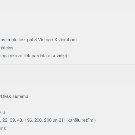
savienotu līdz pat 8 Vintage X vienībām
nšteins
ega skava tiek pārdota atsevišķi)
as/DMX sistēma
klu
, 22, 39, 43, 196, 200, 208 un 211 kanālu režīmi)
īms