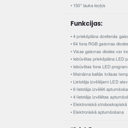
• 150° lauka leņķis
Funkcijas:
• 4 priekšplāna dzeltenās gai
• 64 fona RGB gaismas diode
• Visas gaismas diodes var ind
• Iebūvētas priekšplāna LED
• Iebūvētas fona LED progra
• Maināma baltās krāsas temp
• Lietotāja izvēlējami LED atsv
• 6 lietotāja izvēlēti aptumšoš
• 4 lietotāja izvēlētas aptumš
• Elektroniskā stroboskopiskā
• Elektroniskā aptumšošana