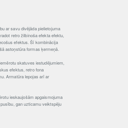
u ar savu divējāda pielietojuma
dot retro žilbinoša efekta efektu,
ecošus efektus. Šī kombinācija
ošā astoņstūra formas ķermeņā.
 piemērotu skatuves iestudējumiem,
kus efektus, retro fona
u. Armatūra lepojas arī ar
iemērotu ieskaujošām apgaismojuma
zpusību, gan uzticamu veiktspēju