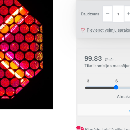
Daudzums
Pievienot vēlmju sarak
Piegāde Latvijā sākot 