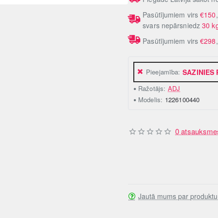
Pasūtījumiem virs
€150
svars nepārsniedz
30 k
Pasūtījumiem virs
€298
Pieejamība:
SAZINIES
Ražotājs:
ADJ
Modelis:
1226100440
0 atsauksme
Jautā mums par produktu