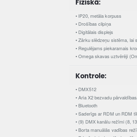
Fiziskā:
• IP20, metāla korpuss
• Drošības cilpiņa
• Digitālais displejs
• Zārku slēdzeņu sistēma, lai 
• Regulējams piekaramais kro
• Omega skavas uztvērēji (Om
Kontrole:
• DMX512
• Aria X2 bezvadu pārvaldīb
• Bluetooth
• Saderīgs ar RDM un RDM tī
• (9) DMX kanālu režīmi (8, 13
• Borta manuālās vadības rež