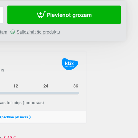
Pievienot grozam
stam
Salīdzināt šo produktu
no
3.49
€