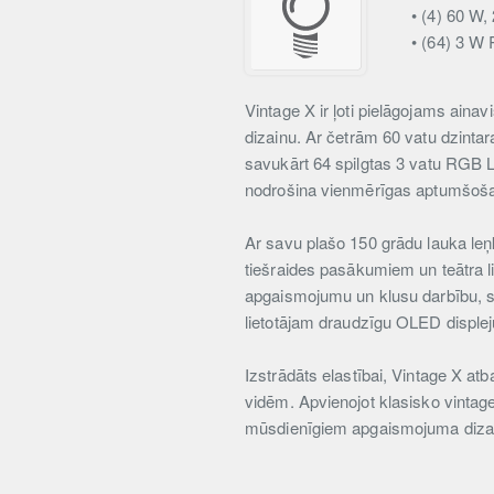
• (4) 60 W,
• (64) 3 W
Vintage X ir ļoti pielāgojams ain
dizainu. Ar četrām 60 vatu dzintar
savukārt 64 spilgtas 3 vatu RGB 
nodrošina vienmērīgas aptumšošan
Ar savu plašo 150 grādu lauka leņ
tiešraides pasākumiem un teātra l
apgaismojumu un klusu darbību, sa
lietotājam draudzīgu OLED displej
Izstrādāts elastībai, Vintage X a
vidēm. Apvienojot klasisko vintag
mūsdienīgiem apgaismojuma diza