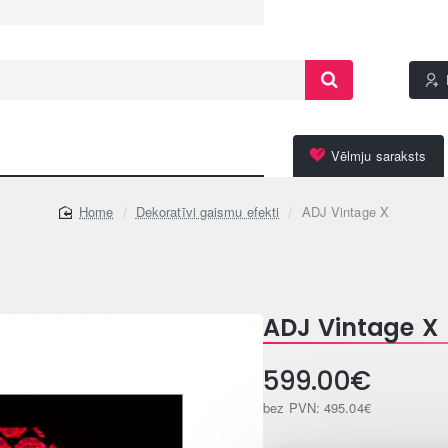
Vēlmju saraksts
Dekoratīvi gaismu efekti
ADJ Vintage X
home
ADJ Vintage X
599.00€
bez PVN: 495.04€