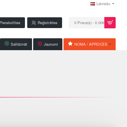
Latviešu
Pierakstīties
Reģistrēties
0 Prece(s) - 0.00€
Salīdzināt
Jaunumi
NOMA / APROCES