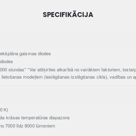
SPECIFIKĀCIJA
priekšplāna gaismas diodes
 diodes
000 stundas* *Var atšķirties atkarībā no vairākiem faktoriem, tostarp,
, lietošanas modeļiem (ieslēgšanas-izslēgšanas cikls), vadības un
50 K)
tās krāsas temperatūras diapazons
 no 7000 līdz 8000 lūmeniem