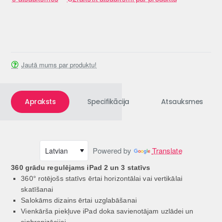
Jautā mums par produktu!
Apraksts
Specifikācija
Atsauksmes
Powered by
Translate
360 grādu regulējams iPad 2 un 3 statīvs
360° rotējošs statīvs ērtai horizontālai vai vertikālai
skatīšanai
Salokāms dizains ērtai uzglabāšanai
Vienkārša piekļuve iPad doka savienotājam uzlādei un