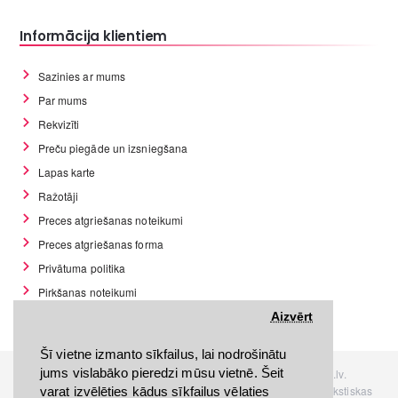
Informācija klientiem
Sazinies ar mums
Par mums
Rekvizīti
Preču piegāde un izsniegšana
Lapas karte
Ražotāji
Preces atgriešanas noteikumi
Preces atgriešanas forma
Privātuma politika
Pirkšanas noteikumi
GDPR datu rīki
Aizvērt
Šī vietne izmanto sīkfailus, lai nodrošinātu
jums vislabāko pieredzi mūsu vietnē. Šeit
Visas tiesības rezervētas. Interneta veikals www.Discomania.lv.
Jebkuras Discomania.lv informācijas pārpublicēšana, bez rakstiskas
varat izvēlēties kādus sīkfailus vēlaties