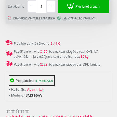
Daudzums
Pievienot grozam
Pievienot vēlmju sarakstam
Salīdzināt šo produktu
Piegāde Latvijā sākot no
3.49
€
Pasūtījumiem virs
€150
, bezmaksas piegāde caur OMNIVA
pakomātiem, ja pasūtījuma svars nepārsniedz
30 kg
.
Pasūtījumiem virs
€298
, bezmaksas piegāde ar DPD kurjeru.
Pieejamība:
IR VEIKALĀ
Ražotājs:
Adam Hall
Modelis:
SMS360W
0 atsauksmes
-
Uzrakstīt atsauksmi par produktu