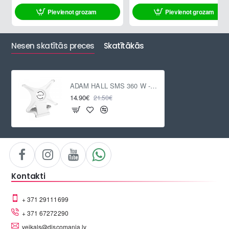
Pievienot grozam
Pievienot grozam
Nesen skatītās preces
Skatītākās
ADAM HALL SMS 360 W - Desktop Stand 360° for IPAD 2 & 3 white
14.90€
21.50€
Kontakti
+ 371 29111699
+ 371 67272290
veikals@discomania.lv