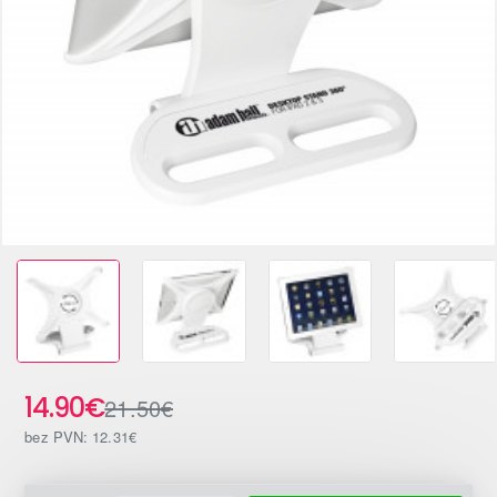
-31%
14.90€
21.50€
bez PVN: 12.31€