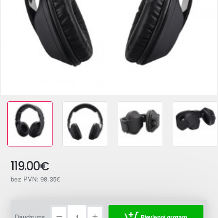
119.00€
bez PVN: 98.35€
Daudzums
Pievienot grozam