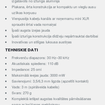
izgatavots no izturīga alumīnija
Plakana, ērta konstrukcija ar kompaktu un vieglu ausu
uzlikas korpusu
Vienpusējs kabeļu kanāls ar noņemamu mini XLR
spraudni ērtai vada nomaiņai
Īpaši augsta izejas jauda
Īpaši izturīga konstrukcija dīdžeju nepārtrauktai darbībai
Inovatīvas un stilīgas luksusa austiņas
TEHNISKIE DATI
Frekvenču diapazons: 30 Hz–30 kHz
Akustiskais spiediens: 110 dB
Impedance: 25 omi
Maksimālā ieejas jauda: 3000 mW
Savienojumi: 3,5/6,3 mm ligzda (apzeltīti kontakti)
Vads: 3 m (spirālveida kabelis)
Svars: 270 g
Komplektā ietilpst augstas kvalitātes pārnēsāšanas
soma ar locīšanas mehānismu