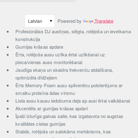
Powered by
Translate
Profesionālas DJ austiņas, slēgta, rotējoša un ievelkama
konstrukcija
Gumijas krāsas apdare
Ērta, rotējoša ausu uzlika ērtai uzlikšanai uz
pleca/vienas auss monitorēšanai
Jaudīga skaņa un skaidra frekvenču atdalīšana,
optimizēta dīdžejiem
Ērts Memory-Foam ausu spilventiņu polsterējums ar
smalku proteīna ādas virsmu
Liela ausu kausu iedobuma daļa ap ausi ērtai valkāšanai
Akcentēts ar gumijas krāsas apdari
Īpaši izturīga galvas saite, kas izgatavota no augstas
kvalitātes cietas gumijas
Stabils, rotējošs un salokāms mehānisms, kas