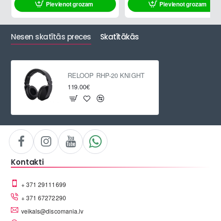
Pievienot grozam
Pievienot grozam
Nesen skatītās preces
Skatītākās
RELOOP RHP-20 KNIGHT
119.00€
Kontakti
+ 371 29111699
+ 371 67272290
veikals@discomania.lv