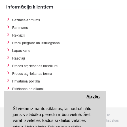
Informācija klientiem
Sazinies ar mums
Par mums
Rekvizīti
Preču piegāde un izsniegšana
Lapas karte
Ražotāji
Preces atgriešanas noteikumi
Preces atgriešanas forma
Privātuma politika
Pirkšanas noteikumi
GDPR datu rīki
Aizvērt
Šī vietne izmanto sīkfailus, lai nodrošinātu
jums vislabāko pieredzi mūsu vietnē. Šeit
Visas tiesības rezervētas. Interneta veikals www.Discomania.lv.
Jebkuras Discomania.lv informācijas pārpublicēšana, bez rakstiskas
varat izvēlēties kādus sīkfailus vēlaties
atļaujas, stingri aizliegta.