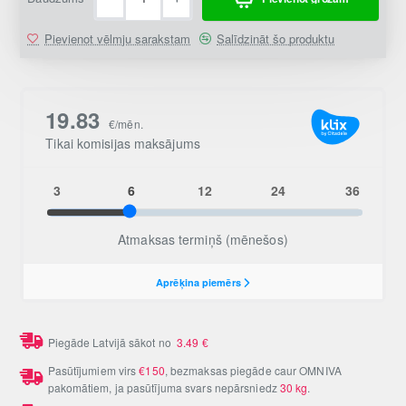
Pievienot vēlmju sarakstam
Salīdzināt šo produktu
Piegāde Latvijā sākot no
3.49
€
Pasūtījumiem virs
€150
, bezmaksas piegāde caur OMNIVA
pakomātiem, ja pasūtījuma svars nepārsniedz
30 kg
.