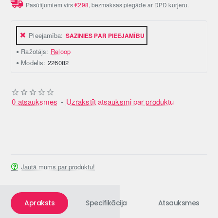
Pasūtījumiem virs
€298
, bezmaksas piegāde ar DPD kurjeru.
Pieejamība:
SAZINIES PAR PIEEJAMĪBU
Ražotājs:
Reloop
Modelis:
226082
0 atsauksmes
-
Uzrakstīt atsauksmi par produktu
Jautā mums par produktu!
Apraksts
Specifikācija
Atsauksmes