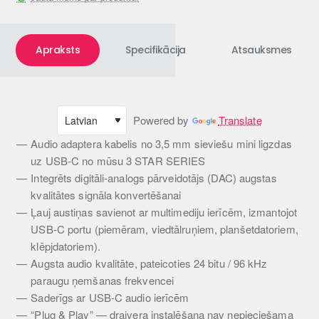
Apraksts
Specifikācija
Atsauksmes
Powered by
Translate
Audio adaptera kabelis no 3,5 mm sieviešu mini ligzdas
uz USB-C no mūsu 3 STAR SERIES
Integrēts digitāli-analogs pārveidotājs (DAC) augstas
kvalitātes signāla konvertēšanai
Ļauj austiņas savienot ar multimediju ierīcēm, izmantojot
USB-C portu (piemēram, viedtālruņiem, planšetdatoriem,
klēpjdatoriem).
Augsta audio kvalitāte, pateicoties 24 bitu / 96 kHz
paraugu ņemšanas frekvencei
Saderīgs ar USB-C audio ierīcēm
“Plug & Play” — draivera instalēšana nav nepieciešama