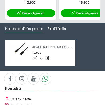
13.90€
15.90€
Pievienot grozam
Pievienot grozam
Nesen skatītās preces
Skatītākās
ADAM HALL 3 STAR USB-C / Mini Jack socket 3.5 mm, 0.2m
10.90€
Kontakti
+ 371 29111699