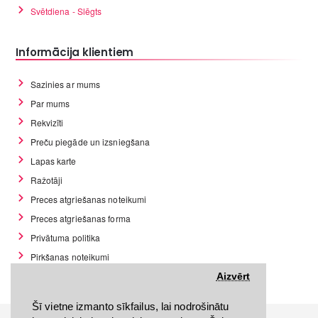
Svētdiena - Slēgts
Informācija klientiem
Sazinies ar mums
Par mums
Rekvizīti
Preču piegāde un izsniegšana
Lapas karte
Ražotāji
Preces atgriešanas noteikumi
Preces atgriešanas forma
Privātuma politika
Pirkšanas noteikumi
GDPR datu rīki
Aizvērt
Šī vietne izmanto sīkfailus, lai nodrošinātu