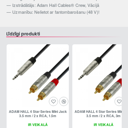
Izstrādātājs: Adam Hall Cables® Crew, Vācijā
Uzmanību: Nelietot ar fantombarošanu (48 V)!
Līdzīgi produkti
ADAM HALL 4 Star Series Mini Jack
ADAM HALL 4 Star Series Mini Jack
3.5 mm / 2 x RCA, 1.5m
3.5 mm / 2 x RCA, 3m
IR VEIKALĀ
IR VEIKALĀ