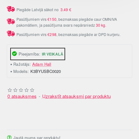
Piegāde Latvijā sākot no
3.49
€
Pasūtījumiem virs
€150
, bezmaksas piegāde caur OMNIVA
pakomātiem, ja pasūtījuma svars nepārsniedz
30 kg
.
Pasūtījumiem virs
€298
, bezmaksas piegāde ar DPD kurjeru.
Pieejamība:
IR VEIKALĀ
Ražotājs:
Adam Hall
Modelis:
K3BYUSBC0020
0 atsauksmes
-
Uzrakstīt atsauksmi par produktu
Jautā mums par produktu!